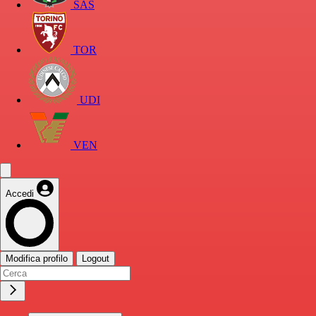
SAS
TOR
UDI
VEN
Accedi
Modifica profilo
Logout