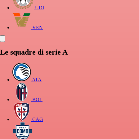
UDI
VEN
Le squadre di serie A
ATA
BOL
CAG