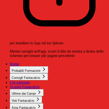
per installare la App sul tuo Iphone.
Mentre navighi nell'app, scorri il dito da sinistra a destra dello
schermo per tornare alle pagine precedenti
Home
Probabili Formazioni
Consigli Fantacalcio
Chi schierare
Scambi Fantacalcio
Ultime dai Campi
Voti Fantacalcio
Asta Fantacalcio