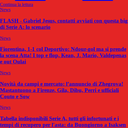
Continua la lettura
News
FLASH - Gabriel Jesus, contatti avviati con questa big
di Serie A: lo scenario
News
Fiorentina, 1-1 col Deportivo: Ndour-gol ma si prende
la scena Atta! I top e flop, Kean, J. Mario, Valdepenas
e out Oulai
News
Novità da campi e mercato: l’annuncio di Zhegrova!
Mastantuono a Firenze, Gila, Dibu, Perri e ufficiali
Couto e Sow
News
Tabella indisponibili Serie A, tutti gli infortunati e i
tempi di recupero per l'asta: da Buongiorno a Isaksen