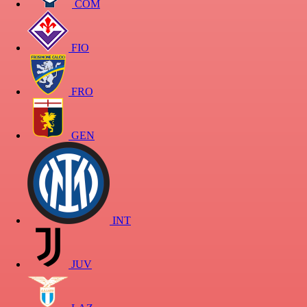
COM
FIO
FRO
GEN
INT
JUV