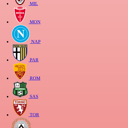
MIL
MON
NAP
PAR
ROM
SAS
TOR