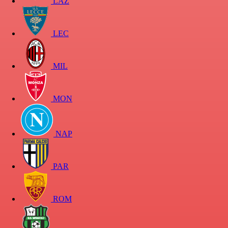
LAZ
LEC
MIL
MON
NAP
PAR
ROM