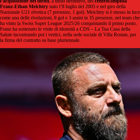
l’acquisizione dei diritti
, a titolo definitivo, del
centrocampista
Franz-Ethan Meichtry
nato l’8 luglio del 2005 e nel giro della
Nazionale U21 elvetica (7 presenze, 1 gol). Meichtry si è messo in luce
come una delle rivelazioni, 8 gol e 3 assist in 35 presenze, nel team che
ha vinto la Swiss Super League 2025/26 conquistando il primo posto.
Franz ha sostenuto le visite di idoneità a CDS – La Tua Casa della
Salute incontrando poi i vertici, nella sede sociale di Villa Rostan, per
la firma del contratto su base pluriennale.