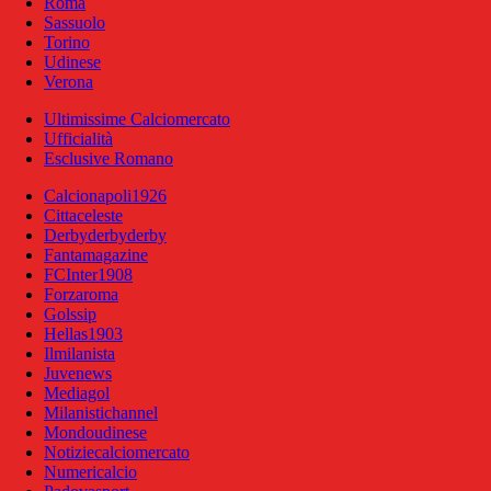
Roma
Sassuolo
Torino
Udinese
Verona
Ultimissime Calciomercato
Ufficialità
Esclusive Romano
Calcionapoli1926
Cittaceleste
Derbyderbyderby
Fantamagazine
FCInter1908
Forzaroma
Golssip
Hellas1903
Ilmilanista
Juvenews
Mediagol
Milanistichannel
Mondoudinese
Notiziecalciomercato
Numericalcio