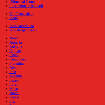
Ultime dai Campi
Indicazioni amichevoli
Voti Fantacalcio
Assist
Asta Fantacalcio
Asta di riparazione
News
Atalanta
Bologna
Cagliari
Como
Cremonese
Fiorentina
Genoa
Inter
Juventus
Lazio
Lecce
Milan
Napoli
Parma
Pisa