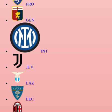
FRO
GEN
INT
JUV
LAZ
LEC