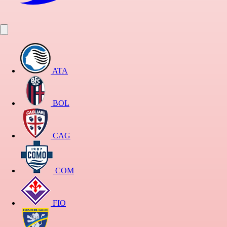
ATA
BOL
CAG
COM
FIO