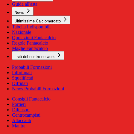
Guida all'asta
News
Ultimissime Calciomercato
Tabella Indisponibili
Nazionale
Quotazioni Fantacalcio
Regole Fantacalcio
Maglie Fantacalcio
I siti del nostro network
Probabili Formazioni
Infortunati
Squalificati
Diffidati
News Probabili Formazioni
Consigli Fantacalcio
Portieri
Difensori
Centrocampisti
Attaccanti
Mantra