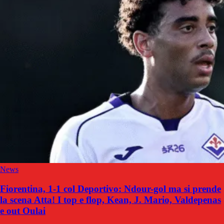
News
Fiorentina, 1-1 col Deportivo: Ndour-gol ma si prende
la scena Atta! I top e flop, Kean, J. Mario, Valdepenas
e out Oulai