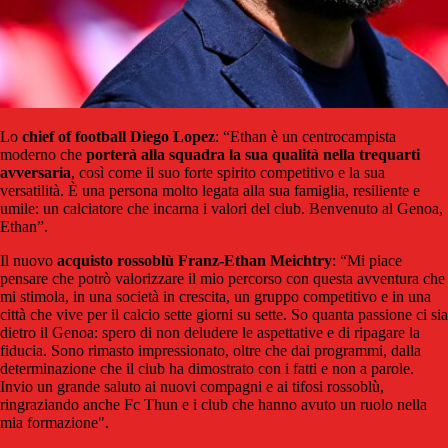
Lo
chief of football Diego Lopez
: “Ethan è un centrocampista
moderno che
porterà alla squadra la sua qualità nella trequarti
avversaria
, così come il suo forte spirito competitivo e la sua
versatilità. È una persona molto legata alla sua famiglia, resiliente e
umile: un calciatore che incarna i valori del club. Benvenuto al Genoa,
Ethan”.
Il nuovo
acquisto rossoblù Franz-Ethan Meichtry
: “Mi piace
pensare che potrò valorizzare il mio percorso con questa avventura che
mi stimola, in una società in crescita, un gruppo competitivo e in una
città che vive per il calcio sette giorni su sette. So quanta passione ci sia
dietro il Genoa: spero di non deludere le aspettative e di ripagare la
fiducia. Sono rimasto impressionato, oltre che dai programmi, dalla
determinazione che il club ha dimostrato con i fatti e non a parole.
Invio un grande saluto ai nuovi compagni e ai tifosi rossoblù,
ringraziando anche Fc Thun e i club che hanno avuto un ruolo nella
mia formazione".