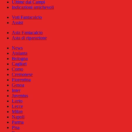
Ultime dai Campi
Indicazioni amichevoli
Voti Fantacalcio
Assist
Asta Fantacalcio
Asta di riparazione
News
Atalanta
Bologna
Cagliari
Como
Cremonese
Fiorentina
Genoa
Inter
Juventus
Lazio
Lecce
Milan
Napoli
Parma
Pisa