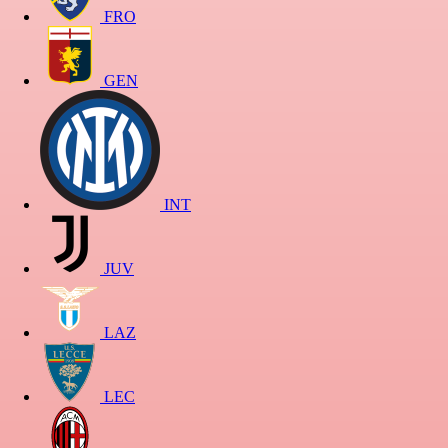
FRO
GEN
INT
JUV
LAZ
LEC