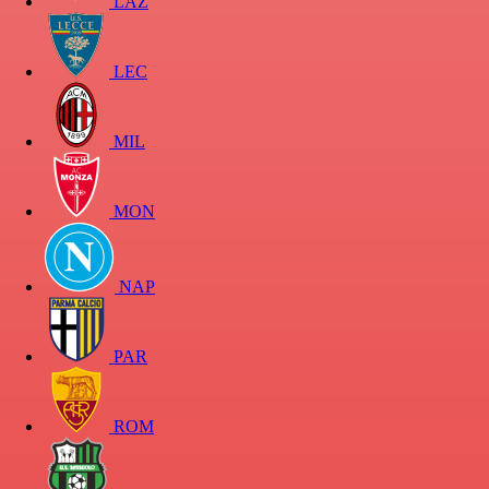
LAZ
LEC
MIL
MON
NAP
PAR
ROM