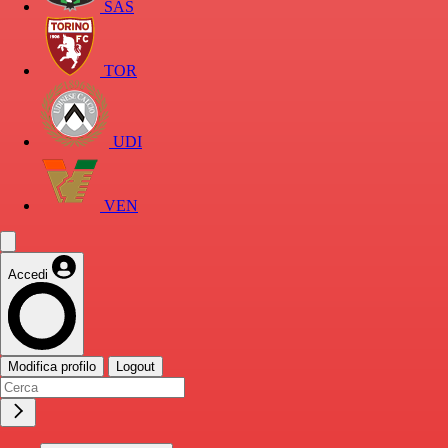
SAS
TOR
UDI
VEN
Accedi
Modifica profilo
Logout