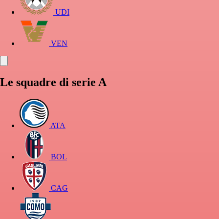
UDI
VEN
Le squadre di serie A
ATA
BOL
CAG