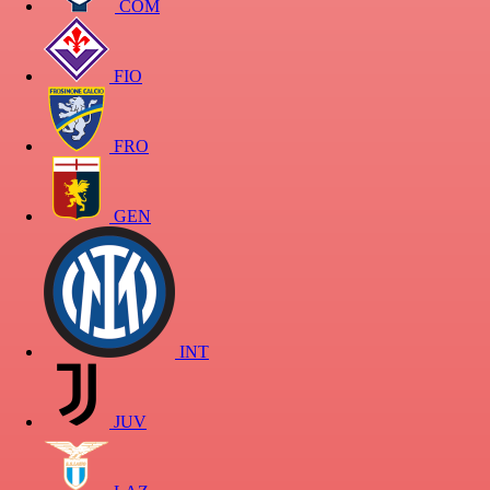
COM
FIO
FRO
GEN
INT
JUV