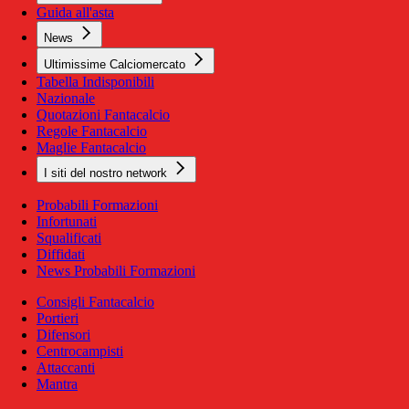
Guida all'asta
News
Ultimissime Calciomercato
Tabella Indisponibili
Nazionale
Quotazioni Fantacalcio
Regole Fantacalcio
Maglie Fantacalcio
I siti del nostro network
Probabili Formazioni
Infortunati
Squalificati
Diffidati
News Probabili Formazioni
Consigli Fantacalcio
Portieri
Difensori
Centrocampisti
Attaccanti
Mantra