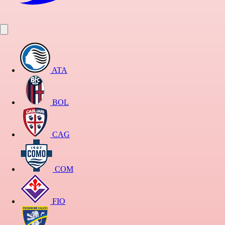
ATA
BOL
CAG
COM
FIO