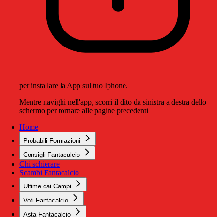
per installare la App sul tuo Iphone.
Mentre navighi nell'app, scorri il dito da sinistra a destra dello
schermo per tornare alle pagine precedenti
Home
Probabili Formazioni
Consigli Fantacalcio
Chi schierare
Scambi Fantacalcio
Ultime dai Campi
Voti Fantacalcio
Asta Fantacalcio