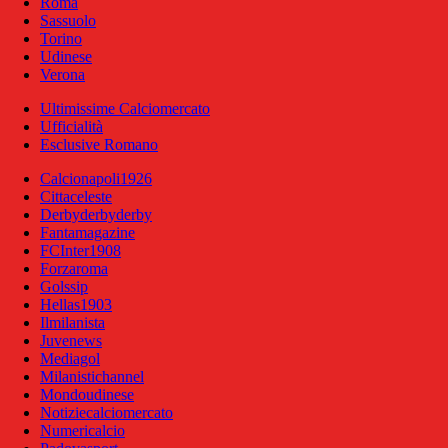
Roma
Sassuolo
Torino
Udinese
Verona
Ultimissime Calciomercato
Ufficialità
Esclusive Romano
Calcionapoli1926
Cittaceleste
Derbyderbyderby
Fantamagazine
FCInter1908
Forzaroma
Golssip
Hellas1903
Ilmilanista
Juvenews
Mediagol
Milanistichannel
Mondoudinese
Notiziecalciomercato
Numericalcio