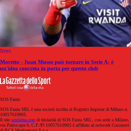
News
Moretto - Juan Musso può tornare in Serie A: è
un'idea concreta in porta per questo club
SOS Fanta
SOS Fanta SRL è una società iscritta al Registro Imprese di Milano n.
10057610965.
Il sito
sosfanta.com
di titolarità di SOS Fanta SRL, con sede a Milano,
via Paleocapa 6, C.F./PI 10057610965 è affiliato al network Gazzanet
di RCS Mediagroup S.p.a..