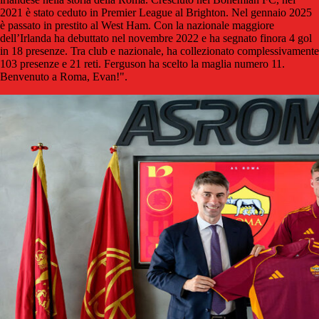
2021 è stato ceduto in Premier League al Brighton. Nel gennaio 2025
è passato in prestito al West Ham. Con la nazionale maggiore
dell’Irlanda ha debuttato nel novembre 2022 e ha segnato finora 4 gol
in 18 presenze. Tra club e nazionale, ha collezionato complessivamente
103 presenze e 21 reti. Ferguson ha scelto la maglia numero 11.
Benvenuto a Roma, Evan!".