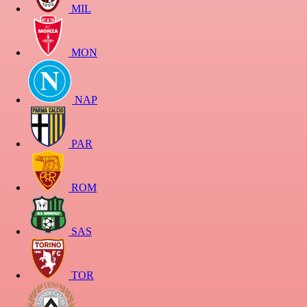
MIL
MON
NAP
PAR
ROM
SAS
TOR