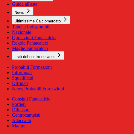
Guida all'asta
News
Ultimissime Calciomercato
Tabella Indisponibili
Nazionale
Quotazioni Fantacalcio
Regole Fantacalcio
Maglie Fantacalcio
I siti del nostro network
Probabili Formazioni
Infortunati
Squalificati
Diffidati
News Probabili Formazioni
Consigli Fantacalcio
Portieri
Difensori
Centrocampisti
Attaccanti
Mantra