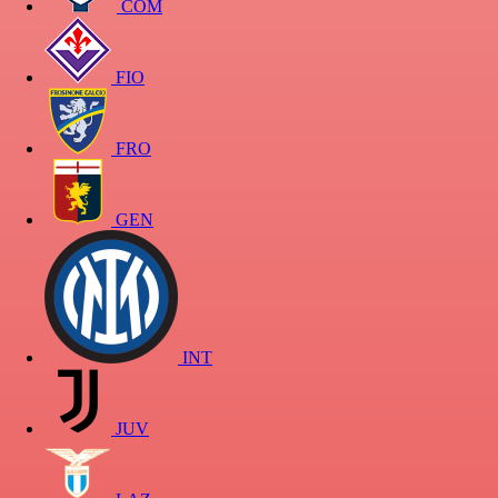
COM
FIO
FRO
GEN
INT
JUV