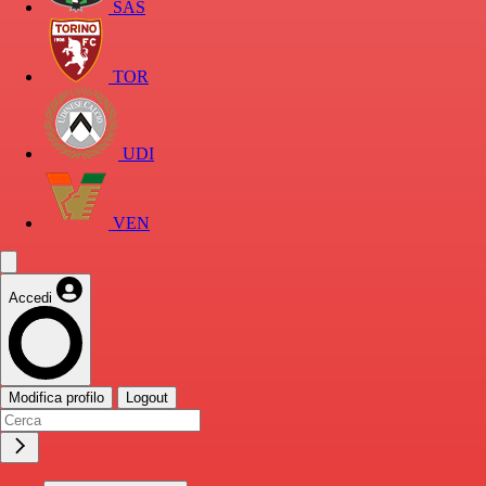
SAS
TOR
UDI
VEN
Accedi
Modifica profilo
Logout