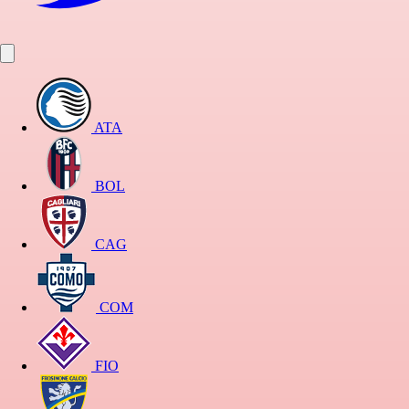
ATA
BOL
CAG
COM
FIO