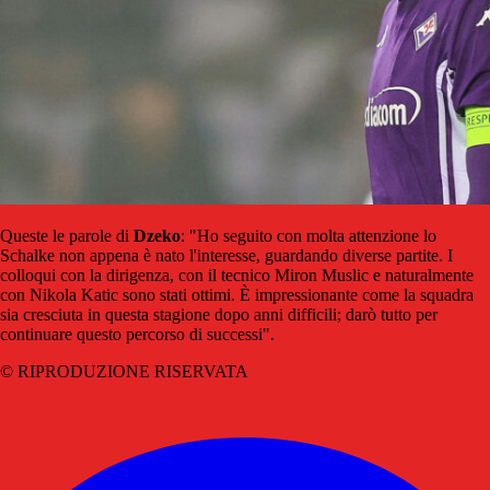
Queste le parole di
Dzeko
: "Ho seguito con molta attenzione lo
Schalke non appena è nato l'interesse, guardando diverse partite. I
colloqui con la dirigenza, con il tecnico Miron Muslic e naturalmente
con Nikola Katic sono stati ottimi. È impressionante come la squadra
sia cresciuta in questa stagione dopo anni difficili; darò tutto per
continuare questo percorso di successi".
© RIPRODUZIONE RISERVATA