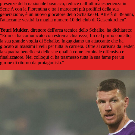
presenze della nazionale bosniaca, reduce dall’ultima esperienza in
Serie A con la Fiorentina e tra i marcatori più prolifici della sua
generazione, è un nuovo giocatore dello Schalke 04. All'età di 39 anni,
l'attaccante vestirà la maglia numero 10 del club di Gelsenkirchen".
Youri Mulder
, direttore dell'area tecnica dello Schalke, ha dichiarato:
"Edin ci ha comunicato con estrema chiarezza, fin dal primo contatto,
la sua grande voglia di Schalke.
Ingaggiamo un attaccante che ha
giocato ai massimi livelli per tutta la carriera. Oltre al carisma da leader,
la squadra beneficerà delle sue qualità come terminale offensivo e
finalizzatore. Nei colloqui ci ha trasmesso tutta la sua fame per un
girone di ritorno da protagonista."