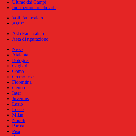
Ultime dai Campi
Indicazioni amichevoli
Voti Fantacalcio
Assist
Asta Fantacalcio
Asta di riparazione
News
Atalanta
Bologna
Cagliari
Como
Cremonese
Fiorentina
Genoa
Inter
Juventus
Lazio
Lecce
Milan
Napoli
Parma
Pisa