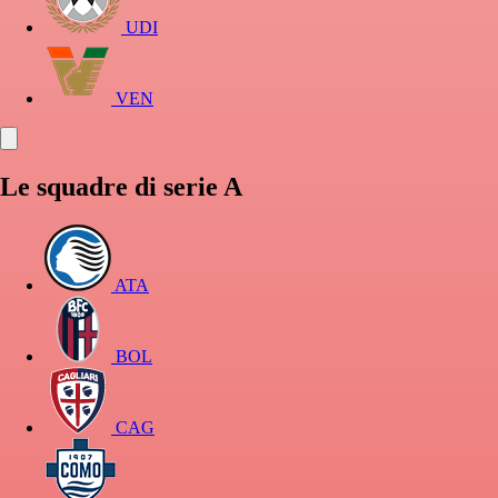
UDI
VEN
Le squadre di serie A
ATA
BOL
CAG