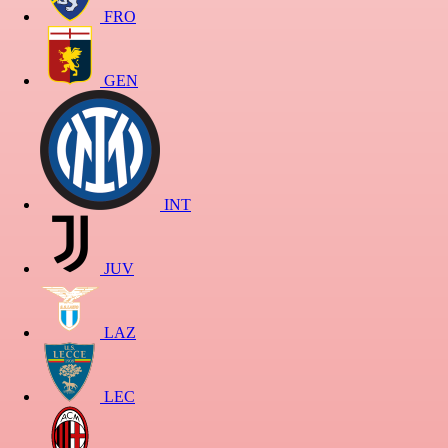
FRO
GEN
INT
JUV
LAZ
LEC