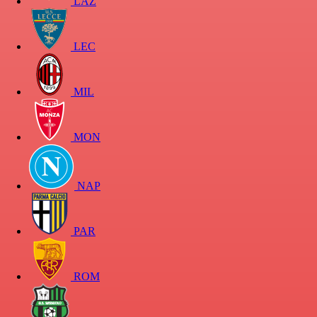
LAZ
LEC
MIL
MON
NAP
PAR
ROM