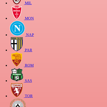
MIL
MON
NAP
PAR
ROM
SAS
TOR