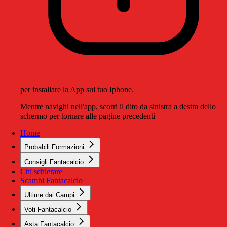
per installare la App sul tuo Iphone.
Mentre navighi nell'app, scorri il dito da sinistra a destra dello
schermo per tornare alle pagine precedenti
Home
Probabili Formazioni
Consigli Fantacalcio
Chi schierare
Scambi Fantacalcio
Ultime dai Campi
Voti Fantacalcio
Asta Fantacalcio