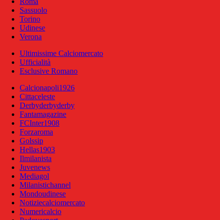
Roma
Sassuolo
Torino
Udinese
Verona
Ultimissime Calciomercato
Ufficialità
Esclusive Romano
Calcionapoli1926
Cittaceleste
Derbyderbyderby
Fantamagazine
FCInter1908
Forzaroma
Golssip
Hellas1903
Ilmilanista
Juvenews
Mediagol
Milanistichannel
Mondoudinese
Notiziecalciomercato
Numericalcio