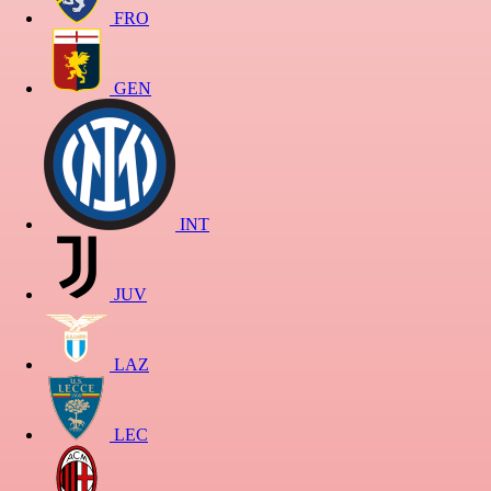
FRO
GEN
INT
JUV
LAZ
LEC