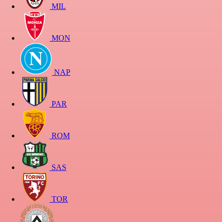
MIL
MON
NAP
PAR
ROM
SAS
TOR