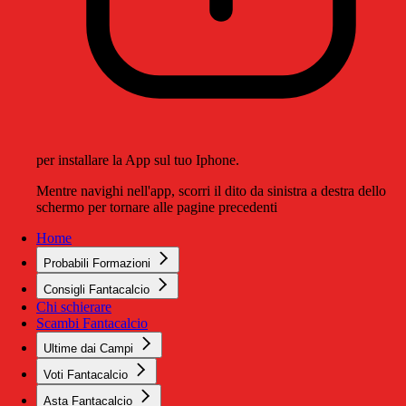
per installare la App sul tuo Iphone.
Mentre navighi nell'app, scorri il dito da sinistra a destra dello
schermo per tornare alle pagine precedenti
Home
Probabili Formazioni
Consigli Fantacalcio
Chi schierare
Scambi Fantacalcio
Ultime dai Campi
Voti Fantacalcio
Asta Fantacalcio