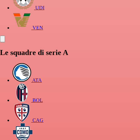
UDI
VEN
Le squadre di serie A
ATA
BOL
CAG