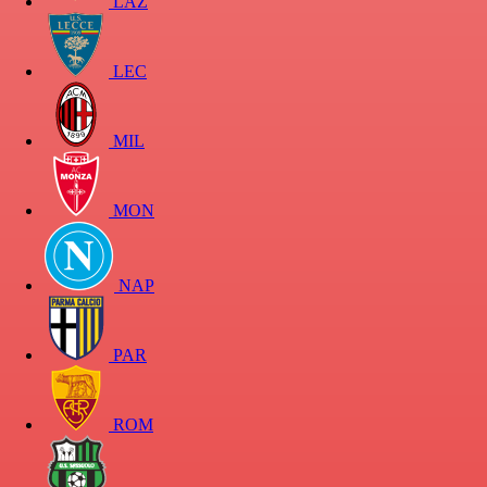
LAZ
LEC
MIL
MON
NAP
PAR
ROM