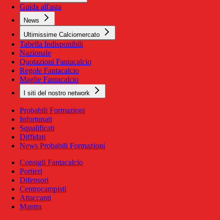
Guida all'asta
News
Ultimissime Calciomercato
Tabella Indisponibili
Nazionale
Quotazioni Fantacalcio
Regole Fantacalcio
Maglie Fantacalcio
I siti del nostro network
Probabili Formazioni
Infortunati
Squalificati
Diffidati
News Probabili Formazioni
Consigli Fantacalcio
Portieri
Difensori
Centrocampisti
Attaccanti
Mantra