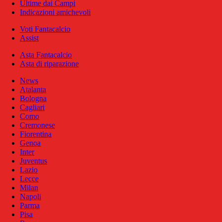
Ultime dai Campi
Indicazioni amichevoli
Voti Fantacalcio
Assist
Asta Fantacalcio
Asta di riparazione
News
Atalanta
Bologna
Cagliari
Como
Cremonese
Fiorentina
Genoa
Inter
Juventus
Lazio
Lecce
Milan
Napoli
Parma
Pisa