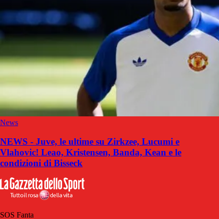
News
NEWS - Juve, le ultime su Zirkzee, Lucumi e
Vlahovic! Leao, Kristensen, Banda, Kean e le
condizioni di Bisseck
SOS Fanta