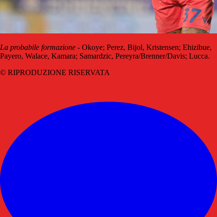
La probabile formazione
- Okoye; Perez, Bijol, Kristensen; Ehizibue,
Payero, Walace, Kamara; Samardzic, Pereyra/Brenner/Davis; Lucca.
© RIPRODUZIONE RISERVATA