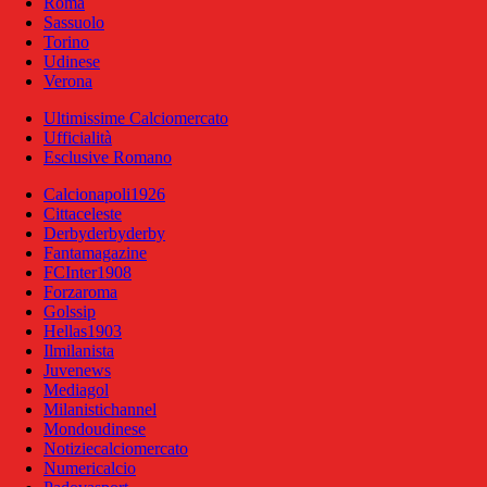
Roma
Sassuolo
Torino
Udinese
Verona
Ultimissime Calciomercato
Ufficialità
Esclusive Romano
Calcionapoli1926
Cittaceleste
Derbyderbyderby
Fantamagazine
FCInter1908
Forzaroma
Golssip
Hellas1903
Ilmilanista
Juvenews
Mediagol
Milanistichannel
Mondoudinese
Notiziecalciomercato
Numericalcio