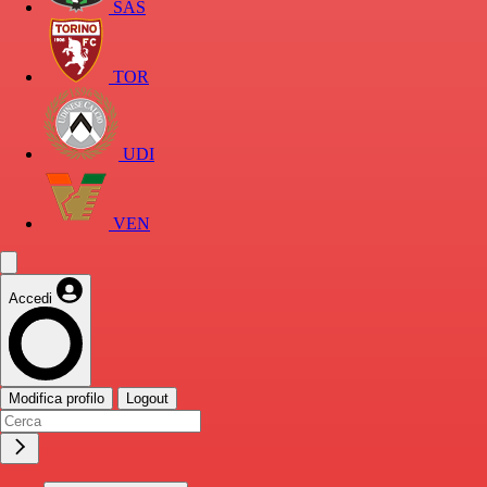
SAS
TOR
UDI
VEN
Accedi
Modifica profilo
Logout