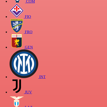
COM
FIO
FRO
GEN
INT
JUV