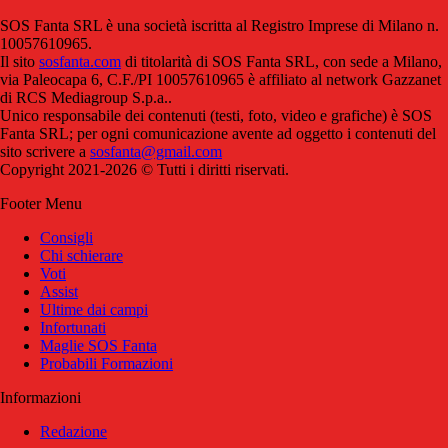
SOS Fanta SRL è una società iscritta al Registro Imprese di Milano n.
10057610965.
Il sito
sosfanta.com
di titolarità di SOS Fanta SRL, con sede a Milano,
via Paleocapa 6, C.F./PI 10057610965 è affiliato al network Gazzanet
di RCS Mediagroup S.p.a..
Unico responsabile dei contenuti (testi, foto, video e grafiche) è SOS
Fanta SRL; per ogni comunicazione avente ad oggetto i contenuti del
sito scrivere a
sosfanta@gmail.com
Copyright 2021-2026 © Tutti i diritti riservati.
Footer Menu
Consigli
Chi schierare
Voti
Assist
Ultime dai campi
Infortunati
Maglie SOS Fanta
Probabili Formazioni
Informazioni
Redazione