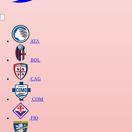
ATA
BOL
CAG
COM
FIO