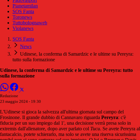
Padovasport
Pianetamilan
SOS Fanta
Toronews
Tuttobolognaweb
Violanews
SOS Fanta
News
Udinese, la conferma di Samardzic e le ultime su Pereyra:
tutto sulla formazione
Udinese, la conferma di Samardzic e le ultime su Pereyra: tutto
sulla formazione
Redazione
23 maggio 2024 - 19:30
L'Udinese si gioca la salvezza all'ultima giornata sul campo del
Frosinone. Il grande dubbio di Cannavaro riguarda
Pereyra
: c'è
fiducia per un suo impiego dal 1', una decisione verrà presa solo in
extremis dall'allenatore, dopo aver parlato col
Tucu
. Se avete Pereyra al
fantacalcio, potete schierarlo, ma solo se avete una riserva sicurissima
perché non ci sono certezze sul suo impiego. O lui o Brenner o Davis,