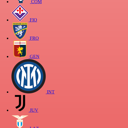
COM
FIO
FRO
GEN
INT
JUV