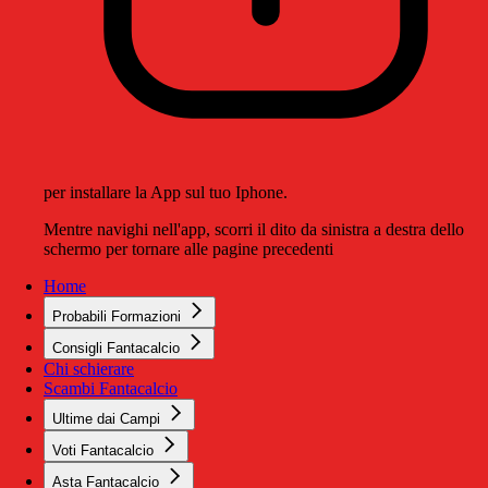
per installare la App sul tuo Iphone.
Mentre navighi nell'app, scorri il dito da sinistra a destra dello
schermo per tornare alle pagine precedenti
Home
Probabili Formazioni
Consigli Fantacalcio
Chi schierare
Scambi Fantacalcio
Ultime dai Campi
Voti Fantacalcio
Asta Fantacalcio