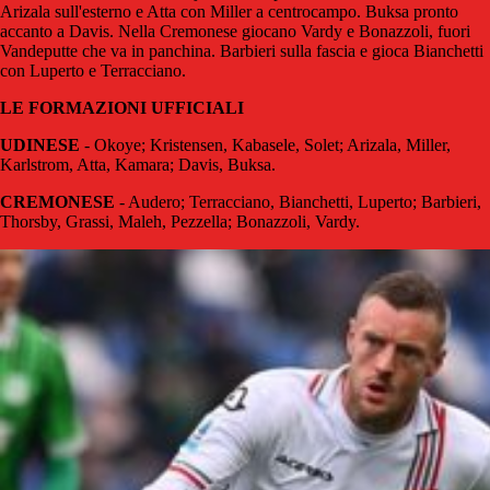
Arizala sull'esterno e Atta con Miller a centrocampo. Buksa pronto
accanto a Davis. Nella Cremonese giocano Vardy e Bonazzoli, fuori
Vandeputte che va in panchina. Barbieri sulla fascia e gioca Bianchetti
con Luperto e Terracciano.
LE FORMAZIONI UFFICIALI
UDINESE
- Okoye; Kristensen, Kabasele, Solet; Arizala, Miller,
Karlstrom, Atta, Kamara; Davis, Buksa.
CREMONESE
- Audero; Terracciano, Bianchetti, Luperto; Barbieri,
Thorsby, Grassi, Maleh, Pezzella; Bonazzoli, Vardy.