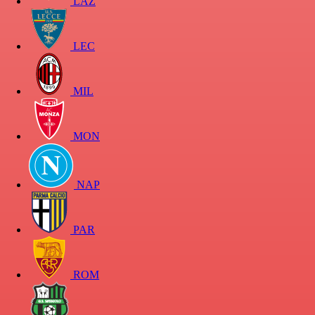
LAZ
LEC
MIL
MON
NAP
PAR
ROM