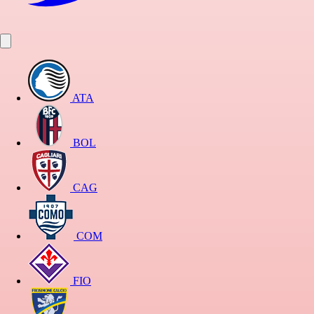
ATA
BOL
CAG
COM
FIO