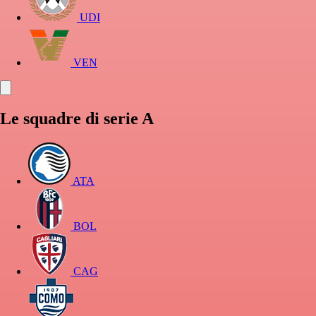
UDI
VEN
Le squadre di serie A
ATA
BOL
CAG