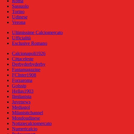
Roma
Sassuolo
Torino
Udinese
Verona
Ultimissime Calciomercato
Ufficialità
Esclusive Romano
Calcionapoli1926
Cittaceleste
Derbyderbyderby
Fantamagazine
FCInter1908
Forzaroma
Golssip
Hellas1903
Ilmilanista
Juvenews
Mediagol
Milanistichannel
Mondoudinese
Notiziecalciomercato
Numericalcio