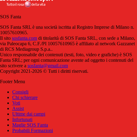
SOS Fanta
SOS Fanta SRL è una società iscritta al Registro Imprese di Milano n.
10057610965.
Il sito
sosfanta.com
di titolarità di SOS Fanta SRL, con sede a Milano,
via Paleocapa 6, C.F./PI 10057610965 è affiliato al network Gazzanet
di RCS Mediagroup S.p.a..
Unico responsabile dei contenuti (testi, foto, video e grafiche) è SOS
Fanta SRL; per ogni comunicazione avente ad oggetto i contenuti del
sito scrivere a
sosfanta@gmail.com
Copyright 2021-2026 © Tutti i diritti riservati.
Footer Menu
Consigli
Chi schierare
Voti
Assist
Ultime dai campi
Infortunati
Maglie SOS Fanta
Probabili Formazioni