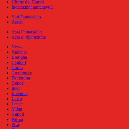
Ultime dai Campi
Indicazioni amichevoli
Voti Fantacalcio
Assist
Asta Fantacalcio
Asta di riparazione
News
Atalanta
Bologna
Cagliari
Como
Cremonese
Fiorentina
Genoa
Inter
Juventus
Lazio
Lecce
Milan
Napoli
Parma
Pisa