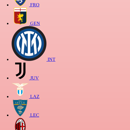
FRO
GEN
INT
JUV
LAZ
LEC