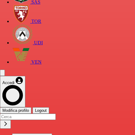
SAS
TOR
UDI
VEN
Accedi
Modifica profilo
Logout