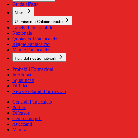
Guida all'asta
News
Ultimissime Calciomercato
Tabella Indisponibili
Nazionale
Quotazioni Fantacalcio
Regole Fantacalcio
Maglie Fantacalcio
I siti del nostro network
Probabili Formazioni
Infortunati
Squalificati
Diffidati
News Probabili Formazioni
Consigli Fantacalcio
Portieri
Difensori
Centrocampisti
Attaccanti
Mantra