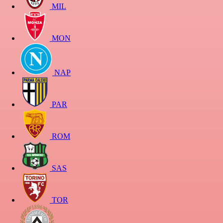
MIL
MON
NAP
PAR
ROM
SAS
TOR