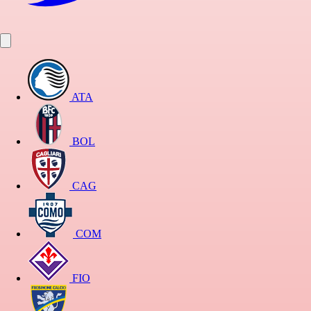
ATA
BOL
CAG
COM
FIO