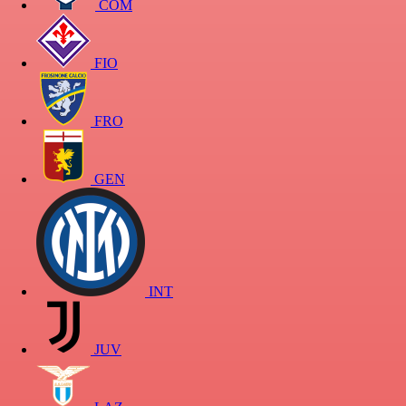
COM
FIO
FRO
GEN
INT
JUV