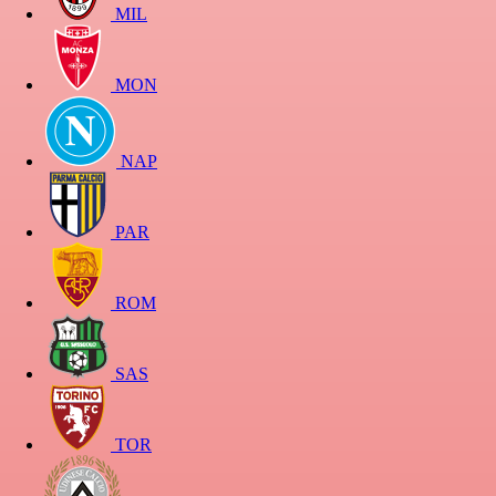
MIL
MON
NAP
PAR
ROM
SAS
TOR