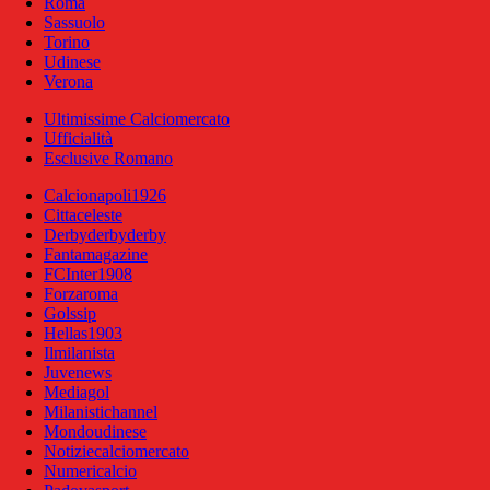
Roma
Sassuolo
Torino
Udinese
Verona
Ultimissime Calciomercato
Ufficialità
Esclusive Romano
Calcionapoli1926
Cittaceleste
Derbyderbyderby
Fantamagazine
FCInter1908
Forzaroma
Golssip
Hellas1903
Ilmilanista
Juvenews
Mediagol
Milanistichannel
Mondoudinese
Notiziecalciomercato
Numericalcio