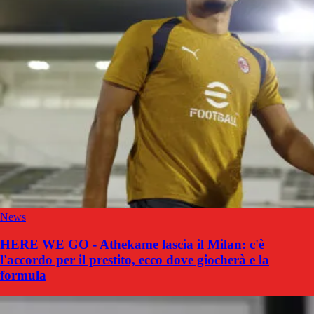
News
HERE WE GO - Athekame lascia il Milan: c'è
l'accordo per il prestito, ecco dove giocherà e la
formula