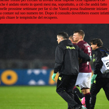
che è andato storto in questi mesi ma, soprattutto, a ciò che andrà fatto
nelle prossime settimane per far sì che Vanoli possa finalmente iniziare
a contare sul suo numero tre. Dopo il consulto dovrebbero essere infatti
più chiare le tempistiche del recupero.