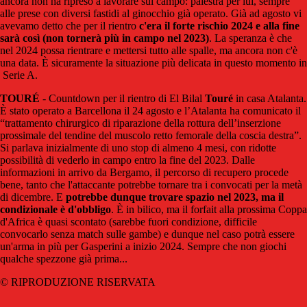
ancora non ha ripreso a lavorare sul campo: palestra per lui, sempre
alle prese con diversi fastidi al ginocchio già operato. Già ad agosto vi
avevamo detto che per il rientro
c'era il forte rischio 2024 e alla fine
sarà così (non tornerà più in campo nel 2023)
. La speranza è che
nel 2024 possa rientrare e mettersi tutto alle spalle, ma ancora non c'è
una data. È sicuramente la situazione più delicata in questo momento in
Serie A.
TOURÉ
- Countdown per il rientro di El Bilal
Touré
in casa Atalanta.
È stato operato a Barcellona il 24 agosto e l’Atalanta ha comunicato il
“trattamento chirurgico di riparazione della rottura dell’inserzione
prossimale del tendine del muscolo retto femorale della coscia destra”.
Si parlava inizialmente di uno stop di almeno 4 mesi, con ridotte
possibilità di vederlo in campo entro la fine del 2023. Dalle
informazioni in arrivo da Bergamo, il percorso di recupero procede
bene, tanto che l'attaccante potrebbe tornare tra i convocati per la metà
di dicembre. E
potrebbe dunque trovare spazio nel 2023, ma il
condizionale è d'obbligo
. È in bilico, ma il forfait alla prossima Coppa
d'Africa è quasi scontato (sarebbe fuori condizione, difficile
convocarlo senza match sulle gambe) e dunque nel caso potrà essere
un'arma in più per Gasperini a inizio 2024. Sempre che non giochi
qualche spezzone già prima...
© RIPRODUZIONE RISERVATA