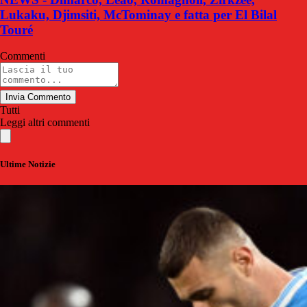
Lukaku, Djimsiti, McTominay e fatta per El Bilal
Touré
Commenti
Invia Commento
Tutti
Leggi altri commenti
Ultime Notizie