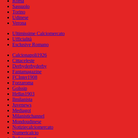
Roma
Sassuolo
Torino
Udinese
Verona
Ultimissime Calciomercato
Ufficialità
Esclusive Romano
Calcionapoli1926
Cittaceleste
Derbyderbyderby
Fantamagazine
FCInter1908
Forzaroma
Golssip
Hellas1903
Ilmilanista
Juvenews
Mediagol
Milanistichannel
Mondoudinese
Notiziecalciomercato
Numericalcio