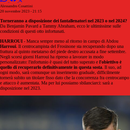
Alessandro Cosattini
20 novembre 2023 - 21:15
Torneranno a disposizione dei fantallenatori nel 2023 o nel 2024?
Da Benjamin Pavard a Tammy Abraham, ecco le ultimissime sulle
condizioni di questi otto infortunati.
HARROUI
- Manca sempre meno al ritorno in campo di Abdou
Harroui
. Il centrocampista del Frosinone sta recuperando dopo una
frattura al quinto metatarso del piede destro accusata a fine settembre.
Negli scorsi giorni Harroui ha ripreso a lavorare in modo
personalizzato: l'infortunio è quasi del tutto superato e
l'obiettivo è
quello di recuperarlo definitivamente in questa sosta
. Il suo, ad
ogni modo, sarà comunque un inserimento graduale, difficilmente
tornerà subito un titolare fisso dato che la concorrenza fra centrocampo
e attacco è aumentata. Ma per lui possiamo sbilanciarci: sarà a
disposizione nel 2023.