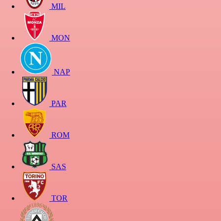
MIL
MON
NAP
PAR
ROM
SAS
TOR