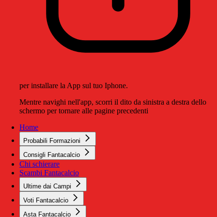
per installare la App sul tuo Iphone.
Mentre navighi nell'app, scorri il dito da sinistra a destra dello
schermo per tornare alle pagine precedenti
Home
Probabili Formazioni
Consigli Fantacalcio
Chi schierare
Scambi Fantacalcio
Ultime dai Campi
Voti Fantacalcio
Asta Fantacalcio