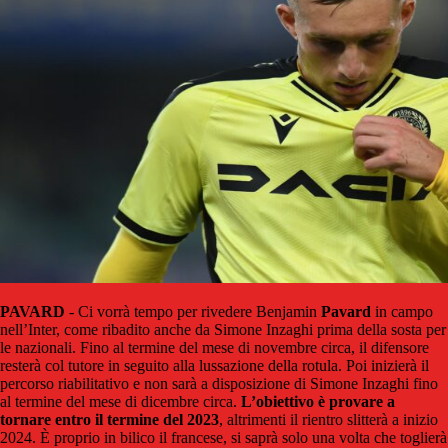
PAVARD
- Ci vorrà tempo per rivedere Benjamin
Pavard
in campo
nell’Inter, come ribadito anche da Simone Inzaghi prima della sosta per
le nazionali. Fino al termine del mese di novembre circa, il difensore
resterà col tutore in seguito alla lussazione della rotula. Poi inizierà il
percorso riabilitativo e non sarà a disposizione di Simone Inzaghi fino
al termine del mese di dicembre circa.
L’obiettivo è provare a
tornare entro il termine del 2023
, altrimenti il rientro slitterà a inizio
2024. È proprio in bilico il francese, si saprà solo una volta che toglierà