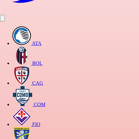
ATA
BOL
CAG
COM
FIO