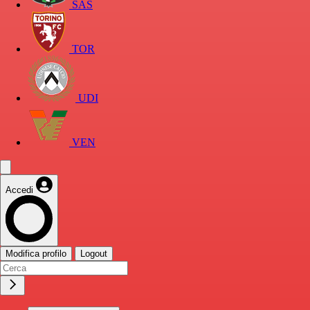
SAS
TOR
UDI
VEN
Accedi
Modifica profilo
Logout