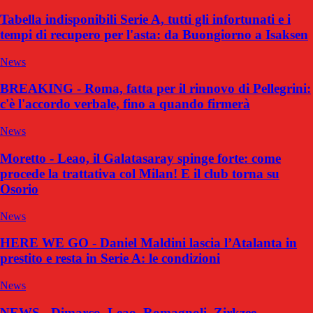
Tabella indisponibili Serie A, tutti gli infortunati e i
tempi di recupero per l'asta: da Buongiorno a Isaksen
News
BREAKING - Roma, fatta per il rinnovo di Pellegrini:
c'è l'accordo verbale, fino a quando firmerà
News
Moretto - Leao, il Galatasaray spinge forte: come
procede la trattativa col Milan! E il club torna su
Osorio
News
HERE WE GO - Daniel Maldini lascia l’Atalanta in
prestito e resta in Serie A: le condizioni
News
NEWS - Dimarco, Leao, Romagnoli, Zirkzee,