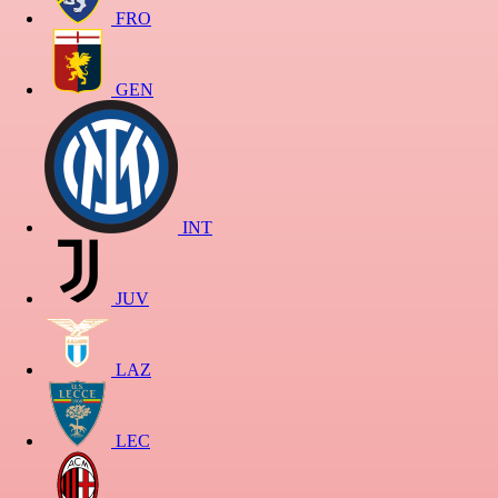
FRO
GEN
INT
JUV
LAZ
LEC