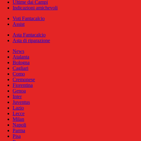
Ultime dai Campi
Indicazioni amichevoli
Voti Fantacalcio
Assist
Asta Fantacalcio
Asta di riparazione
News
Atalanta
Bologna
Cagliari
Como
Cremonese
Fiorentina
Genoa
Inter
Juventus
Lazio
Lecce
Milan
Napoli
Parma
Pisa