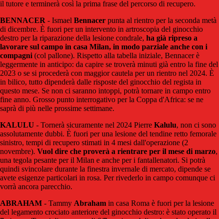
il tutore e terminerà così la prima frase del percorso di recupero.
BENNACER
- Ismael
Bennacer
punta al rientro per la seconda metà
di dicembre. È fuori per un intervento in artroscopia del ginocchio
destro per la riparazione della lesione condrale,
ha già ripreso a
lavorare sul campo in casa Milan, in modo parziale anche con i
compagni
(col pallone). Rispetto alla tabella iniziale, Bennacer è
leggermente in anticipo: da capire se troverà minuti già entro la fine del
2023 o se si procederà con maggior cautela per un rientro nel 2024. È
in bilico, tutto dipenderà dalle risposte del ginocchio del regista in
questo mese. Se non ci saranno intoppi, potrà tornare in campo entro
fine anno. Grosso punto interrogativo per la Coppa d'Africa: se ne
saprà di più nelle prossime settimane.
KALULU
- Tornerà sicuramente nel 2024 Pierre
Kalulu
, non ci sono
assolutamente dubbi. È fuori per una lesione del tendine retto femorale
sinistro, tempi di recupero stimati in 4 mesi dall'operazione (2
novembre).
Vuol dire che proverà a rientrare per il mese di marzo
,
una tegola pesante per il Milan e anche per i fantallenatori. Si potrà
quindi svincolare durante la finestra invernale di mercato, dipende se
avete esigenze particolari in rosa. Per rivederlo in campo comunque ci
vorrà ancora parecchio.
ABRAHAM
- Tammy
Abraham
in casa Roma è fuori per la lesione
del legamento crociato anteriore del ginocchio destro: è stato operato il