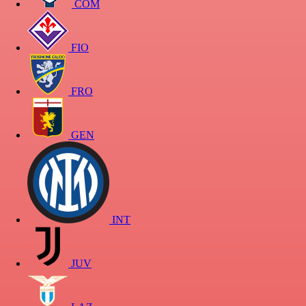
COM
FIO
FRO
GEN
INT
JUV