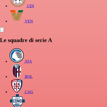
UDI
VEN
Le squadre di serie A
ATA
BOL
CAG