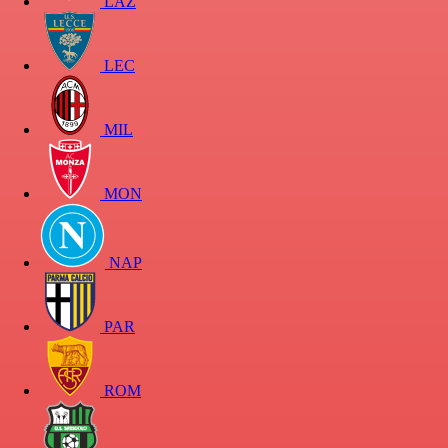
LAZ
LEC
MIL
MON
NAP
PAR
ROM