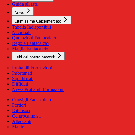
Guida all'asta
News
Ultimissime Calciomercato
Tabella Indisponibili
Nazionale
Quotazioni Fantacalcio
Regole Fantacalcio
Maglie Fantacalcio
I siti del nostro network
Probabili Formazioni
Infortunati
Squalificati
Diffidati
News Probabili Formazioni
Consigli Fantacalcio
Portieri
Difensori
Centrocampisti
Attaccanti
Mantra