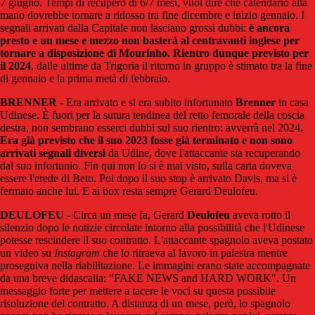
7 giugno. Tempi di recupero di 6/7 mesi, vuol dire che calendario alla
mano dovrebbe tornare a ridosso tra fine dicembre e inizio gennaio. I
segnali arrivati dalla Capitale non lasciano grossi dubbi:
è ancora
presto e un mese e mezzo non basterà al centravanti inglese per
tornare a disposizione di Mourinho. Rientro dunque previsto per
il 2024
, dalle ultime da Trigoria il ritorno in gruppo è stimato tra la fine
di gennaio e la prima metà di febbraio.
BRENNER
- Era arrivato e si era subito infortunato
Brenner
in casa
Udinese. È fuori per la sutura tendinea del retto femorale della coscia
destra, non sembrano esserci dubbi sul suo rientro: avverrà nel 2024.
Era già previsto che il suo 2023 fosse già terminato e non sono
arrivati segnali diversi
da Udine, dove l'attaccante sta recuperando
dal suo infortunio. Fin qui non lo si è mai visto, sulla carta doveva
essere l'erede di Beto. Poi dopo il suo stop è arrivato Davis, ma si è
fermato anche lui. E ai box resta sempre Gerard Deulofeu.
DEULOFEU
- Circa un mese fa, Gerard
Deulofeu
aveva rotto il
silenzio dopo le notizie circolate intorno alla possibilità che l'Udinese
potesse rescindere il suo contratto. L'attaccante spagnolo aveva postato
un video su
Instagram
che lo ritraeva al lavoro in palestra mentre
proseguiva nella riabilitazione. Le immagini erano state accompagnate
da una breve didascalia: "FAKE NEWS and HARD WORK". Un
messaggio forte per mettere a tacere le voci su questa possibile
risoluzione del contratto. A distanza di un mese, però, lo spagnolo