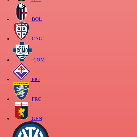
BOL
CAG
COM
FIO
FRO
GEN