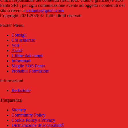
Unico responsabile dei contenuti (testi, foto, video e grafiche) è SOS
Fanta SRL; per ogni comunicazione avente ad oggetto i contenuti del
sito scrivere a
sosfanta@gmail.com
Copyright 2021-2026 © Tutti i diritti riservati.
Footer Menu
Consigli
Chi schierare
Voti
Assist
Ultime dai campi
Infortunati
Maglie SOS Fanta
Probabili Formazioni
Informazioni
Redazione
Trasparenza
Sitemap
Community Policy
Cookie Policy e Privacy
Dichiarazione di accessibilità