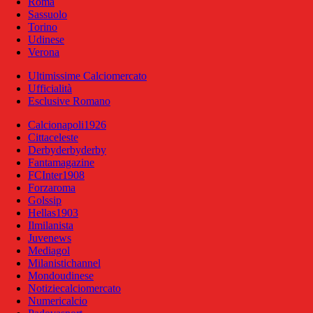
Roma
Sassuolo
Torino
Udinese
Verona
Ultimissime Calciomercato
Ufficialità
Esclusive Romano
Calcionapoli1926
Cittaceleste
Derbyderbyderby
Fantamagazine
FCInter1908
Forzaroma
Golssip
Hellas1903
Ilmilanista
Juvenews
Mediagol
Milanistichannel
Mondoudinese
Notiziecalciomercato
Numericalcio