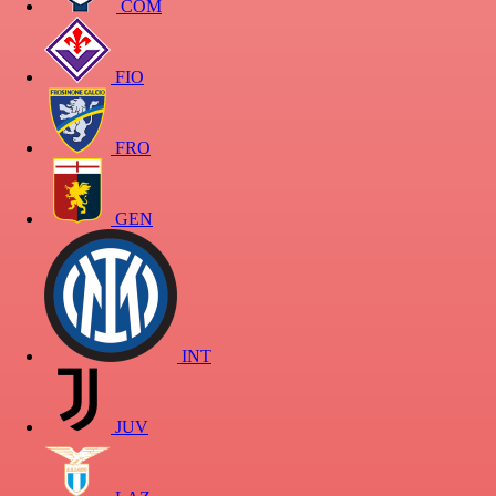
COM
FIO
FRO
GEN
INT
JUV