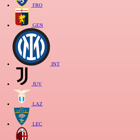
FRO
GEN
INT
JUV
LAZ
LEC