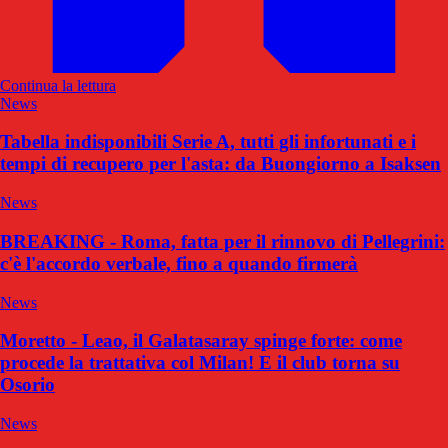
Continua la lettura
News
Tabella indisponibili Serie A, tutti gli infortunati e i
tempi di recupero per l'asta: da Buongiorno a Isaksen
News
BREAKING - Roma, fatta per il rinnovo di Pellegrini:
c'è l'accordo verbale, fino a quando firmerà
News
Moretto - Leao, il Galatasaray spinge forte: come
procede la trattativa col Milan! E il club torna su
Osorio
News