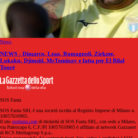
News
NEWS - Dimarco, Leao, Romagnoli, Zirkzee,
Lukaku, Djimsiti, McTominay e fatta per El Bilal
Touré
SOS Fanta
SOS Fanta SRL è una società iscritta al Registro Imprese di Milano n.
10057610965.
Il sito
sosfanta.com
di titolarità di SOS Fanta SRL, con sede a Milano,
via Paleocapa 6, C.F./PI 10057610965 è affiliato al network Gazzanet
di RCS Mediagroup S.p.a..