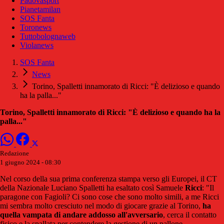
Padovasport
Pianetamilan
SOS Fanta
Toronews
Tuttobolognaweb
Violanews
SOS Fanta
News
Torino, Spalletti innamorato di Ricci: "È delizioso e quando
ha la palla..."
Torino, Spalletti innamorato di Ricci: "È delizioso e quando ha la
palla..."
Redazione
1 giugno 2024 - 08:30
Nel corso della sua prima conferenza stampa verso gli Europei, il CT
della Nazionale Luciano Spalletti ha esaltato così Samuele
Ricci
: "Il
paragone con Fagioli? Ci sono cose che sono molto simili, a me Ricci
mi sembra molto cresciuto nel modo di giocare grazie al Torino,
ha
quella vampata di andare addosso all'avversario
, cerca il contatto
fisico e la spallata per contendere la gestione di un pallone.