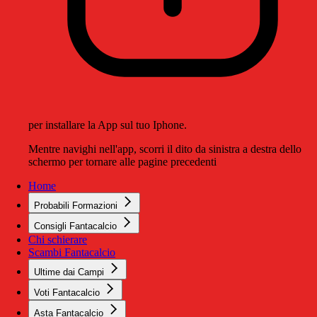
per installare la App sul tuo Iphone.
Mentre navighi nell'app, scorri il dito da sinistra a destra dello
schermo per tornare alle pagine precedenti
Home
Probabili Formazioni
Consigli Fantacalcio
Chi schierare
Scambi Fantacalcio
Ultime dai Campi
Voti Fantacalcio
Asta Fantacalcio