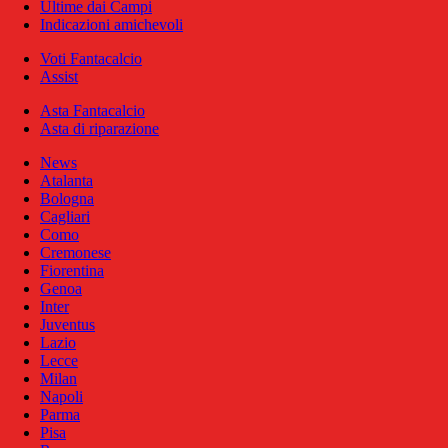
Ultime dai Campi
Indicazioni amichevoli
Voti Fantacalcio
Assist
Asta Fantacalcio
Asta di riparazione
News
Atalanta
Bologna
Cagliari
Como
Cremonese
Fiorentina
Genoa
Inter
Juventus
Lazio
Lecce
Milan
Napoli
Parma
Pisa