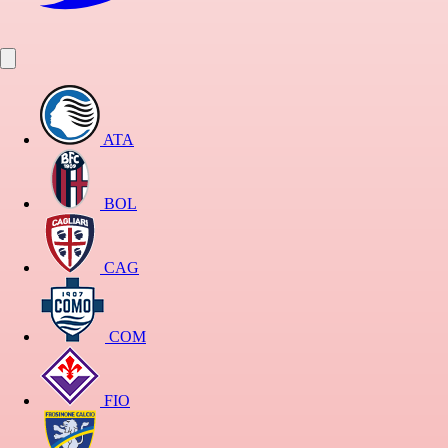
ATA
BOL
CAG
COM
FIO