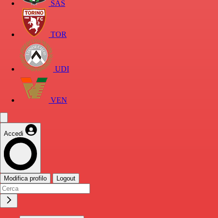
SAS
TOR
UDI
VEN
Accedi
Modifica profilo
Logout