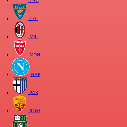
LAZ
LEC
MIL
MON
NAP
PAR
ROM