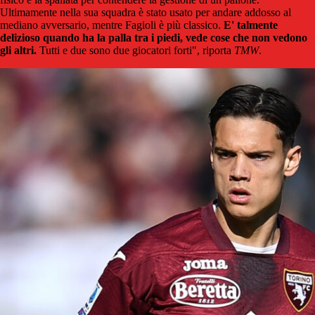
Ultimamente nella sua squadra è stato usato per andare addosso al
mediano avversario, mentre Fagioli è più classico.
E' talmente
delizioso quando ha la palla tra i piedi, vede cose che non vedono
gli altri.
Tutti e due sono due giocatori forti", riporta
TMW
.