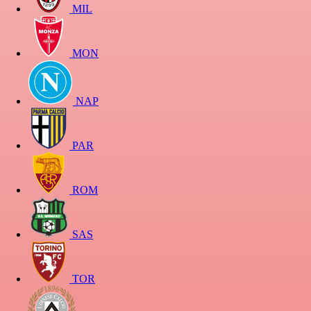
MIL
MON
NAP
PAR
ROM
SAS
TOR