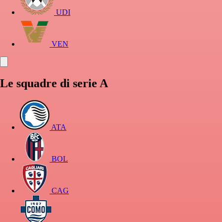
UDI
VEN
Le squadre di serie A
ATA
BOL
CAG