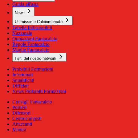
Guida all'asta
News
Ultimissime Calciomercato
Tabella Indisponibili
Nazionale
Quotazioni Fantacalcio
Regole Fantacalcio
Maglie Fantacalcio
I siti del nostro network
Probabili Formazioni
Infortunati
Squalificati
Diffidati
News Probabili Formazioni
Consigli Fantacalcio
Portieri
Difensori
Centrocampisti
Attaccanti
Mantra