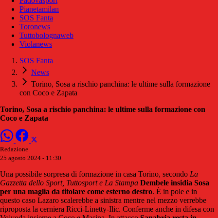
Padovasport
Pianetamilan
SOS Fanta
Toronews
Tuttobolognaweb
Violanews
SOS Fanta
News
Torino, Sosa a rischio panchina: le ultime sulla formazione
con Coco e Zapata
Torino, Sosa a rischio panchina: le ultime sulla formazione con
Coco e Zapata
Redazione
25 agosto 2024 - 11:30
Una possibile sorpresa di formazione in casa Torino, secondo
La
Gazzetta dello Sport, Tuttosport e La Stampa
Dembele insidia Sosa
per una maglia da titolare come esterno destro
. È in pole e in
questo caso Lazaro scalerebbe a sinistra mentre nel mezzo verrebbe
riproposta la cerniera Ricci-Linetty-Ilic. Conferme anche in difesa con
Vojvoda insieme a Coco e Masina. In attacco
Sanabria resta in