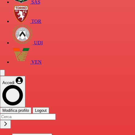
SAS
TOR
UDI
VEN
Accedi
Modifica profilo
Logout