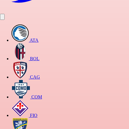
ATA
BOL
CAG
COM
FIO