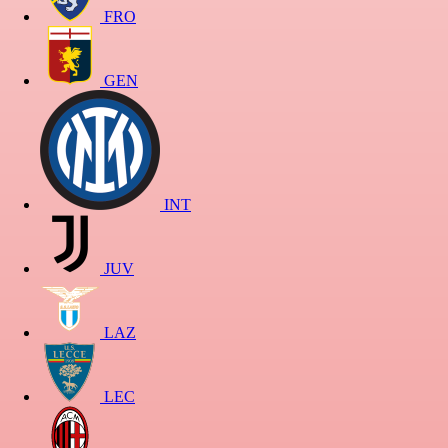
FRO
GEN
INT
JUV
LAZ
LEC