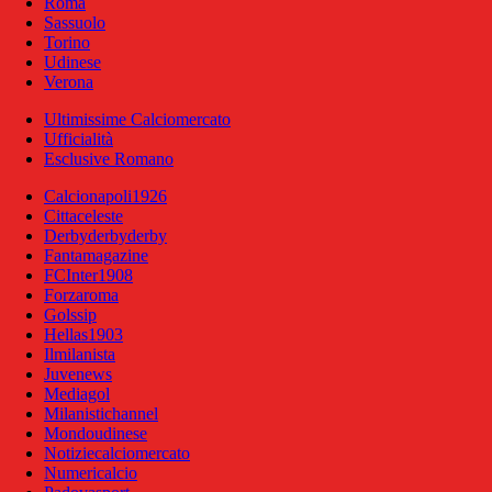
Roma
Sassuolo
Torino
Udinese
Verona
Ultimissime Calciomercato
Ufficialità
Esclusive Romano
Calcionapoli1926
Cittaceleste
Derbyderbyderby
Fantamagazine
FCInter1908
Forzaroma
Golssip
Hellas1903
Ilmilanista
Juvenews
Mediagol
Milanistichannel
Mondoudinese
Notiziecalciomercato
Numericalcio