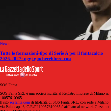
News
Tutte le formazioni-tipo di Serie A per il fantacalcio
2026-2027: oggi giocherebbero così
SOS Fanta
SOS Fanta SRL è una società iscritta al Registro Imprese di Milano n.
10057610965.
Il sito
sosfanta.com
di titolarità di SOS Fanta SRL, con sede a Milano,
via Paleocapa 6, C.F./PI 10057610965 è affiliato al network Gazzanet