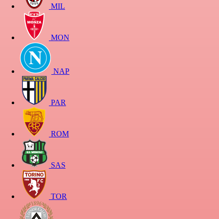
MIL
MON
NAP
PAR
ROM
SAS
TOR