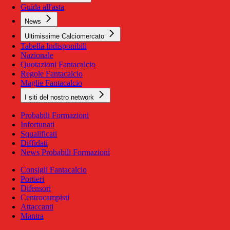
Guida all'asta
News
Ultimissime Calciomercato
Tabella Indisponibili
Nazionale
Quotazioni Fantacalcio
Regole Fantacalcio
Maglie Fantacalcio
I siti del nostro network
Probabili Formazioni
Infortunati
Squalificati
Diffidati
News Probabili Formazioni
Consigli Fantacalcio
Portieri
Difensori
Centrocampisti
Attaccanti
Mantra