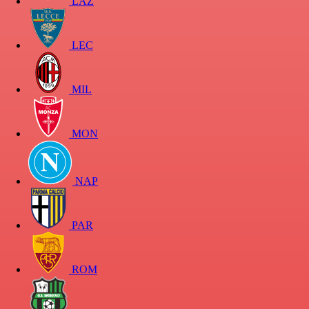
LAZ
LEC
MIL
MON
NAP
PAR
ROM