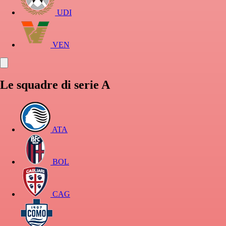
UDI
VEN
Le squadre di serie A
ATA
BOL
CAG