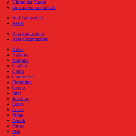
Ultime dai Campi
Indicazioni amichevoli
Voti Fantacalcio
Assist
Asta Fantacalcio
Asta di riparazione
News
Atalanta
Bologna
Cagliari
Como
Cremonese
Fiorentina
Genoa
Inter
Juventus
Lazio
Lecce
Milan
Napoli
Parma
Pisa