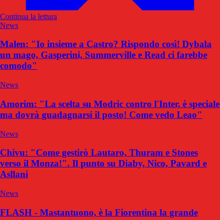
Continua la lettura
News
Malen: "Io insieme a Castro? Rispondo così! Dybala
un mago, Gasperini, Summerville e Read ci farebbe
comodo"
News
Amorim: "La scelta su Modric contro l'Inter, è speciale
ma dovrà guadagnarsi il posto! Come vedo Leao"
News
Chivu: "Come gestirò Lautaro, Thuram e Stones
verso il Monza!". Il punto su Diaby, Nico, Pavard e
Asllani
News
FLASH - Mastantuono, è la Fiorentina la grande