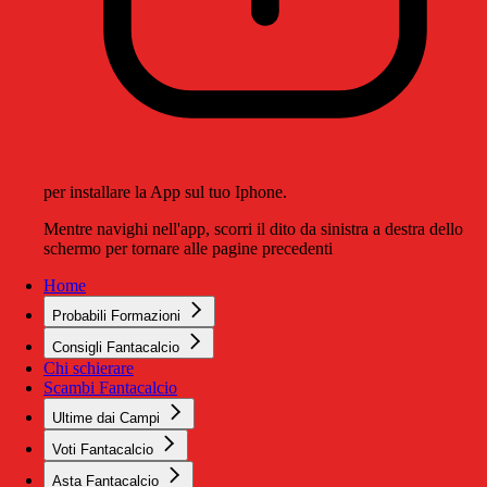
per installare la App sul tuo Iphone.
Mentre navighi nell'app, scorri il dito da sinistra a destra dello
schermo per tornare alle pagine precedenti
Home
Probabili Formazioni
Consigli Fantacalcio
Chi schierare
Scambi Fantacalcio
Ultime dai Campi
Voti Fantacalcio
Asta Fantacalcio