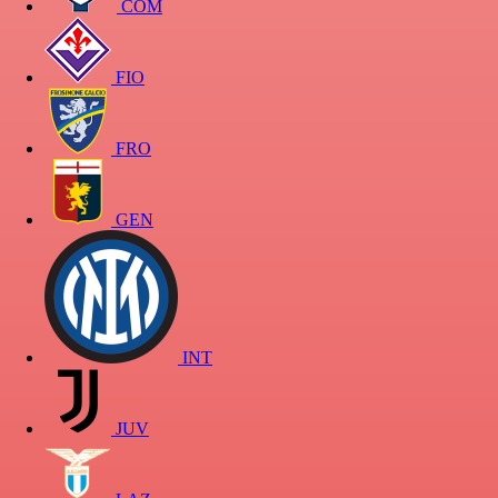
COM
FIO
FRO
GEN
INT
JUV