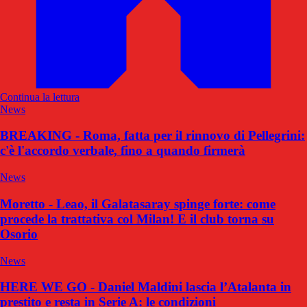
Continua la lettura
News
BREAKING - Roma, fatta per il rinnovo di Pellegrini:
c'è l'accordo verbale, fino a quando firmerà
News
Moretto - Leao, il Galatasaray spinge forte: come
procede la trattativa col Milan! E il club torna su
Osorio
News
HERE WE GO - Daniel Maldini lascia l’Atalanta in
prestito e resta in Serie A: le condizioni