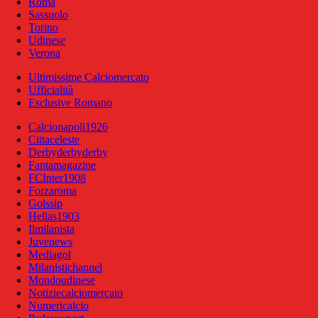
Roma
Sassuolo
Torino
Udinese
Verona
Ultimissime Calciomercato
Ufficialità
Esclusive Romano
Calcionapoli1926
Cittaceleste
Derbyderbyderby
Fantamagazine
FCInter1908
Forzaroma
Golssip
Hellas1903
Ilmilanista
Juvenews
Mediagol
Milanistichannel
Mondoudinese
Notiziecalciomercato
Numericalcio