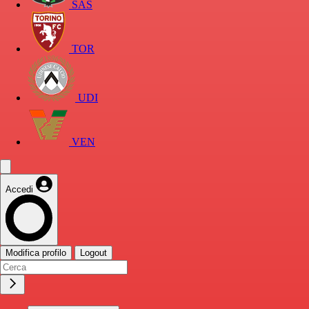
SAS
TOR
UDI
VEN
Accedi
Modifica profilo
Logout