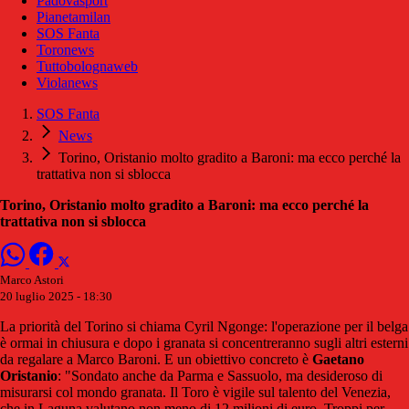
Padovasport
Pianetamilan
SOS Fanta
Toronews
Tuttobolognaweb
Violanews
SOS Fanta
News
Torino, Oristanio molto gradito a Baroni: ma ecco perché la
trattativa non si sblocca
Torino, Oristanio molto gradito a Baroni: ma ecco perché la
trattativa non si sblocca
Marco Astori
20 luglio 2025 - 18:30
La priorità del Torino si chiama Cyril Ngonge: l'operazione per il belga
è ormai in chiusura e dopo i granata si concentreranno sugli altri esterni
da regalare a Marco Baroni. E un obiettivo concreto è
Gaetano
Oristanio
: "Sondato anche da Parma e Sassuolo, ma desideroso di
misurarsi col mondo granata. Il Toro è vigile sul talento del Venezia,
che in Laguna valutano non meno di 12 milioni di euro. Troppi per