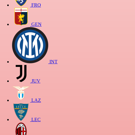
FRO
GEN
INT
JUV
LAZ
LEC