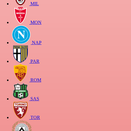
MIL
MON
NAP
PAR
ROM
SAS
TOR