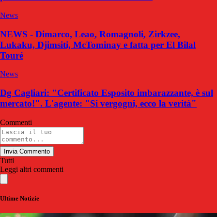
News
NEWS - Dimarco, Leao, Romagnoli, Zirkzee,
Lukaku, Djimsiti, McTominay e fatta per El Bilal
Touré
News
Dg Cagliari: "Certificato Esposito imbarazzante, è sul
mercato!". L'agente: "Si vergogni, ecco la verità"
Commenti
Invia Commento
Tutti
Leggi altri commenti
Ultime Notizie