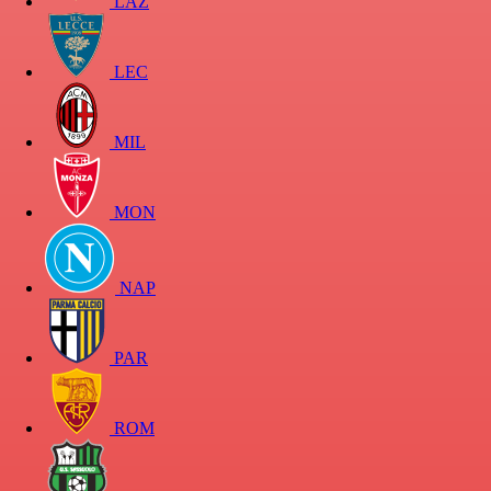
LAZ
LEC
MIL
MON
NAP
PAR
ROM