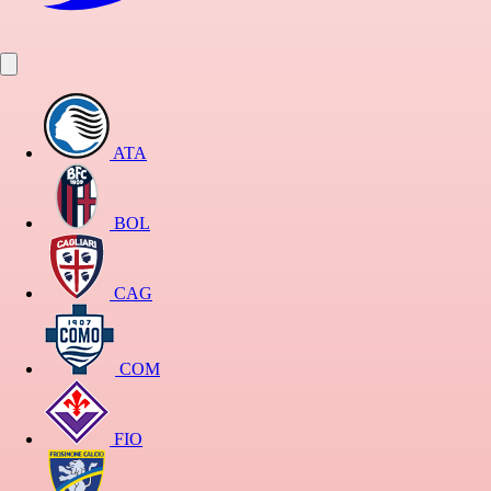
ATA
BOL
CAG
COM
FIO