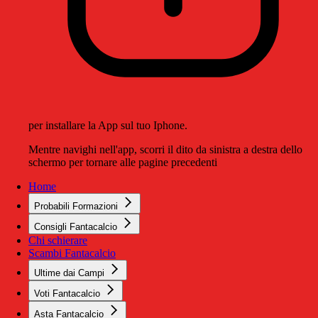
per installare la App sul tuo Iphone.
Mentre navighi nell'app, scorri il dito da sinistra a destra dello
schermo per tornare alle pagine precedenti
Home
Probabili Formazioni
Consigli Fantacalcio
Chi schierare
Scambi Fantacalcio
Ultime dai Campi
Voti Fantacalcio
Asta Fantacalcio