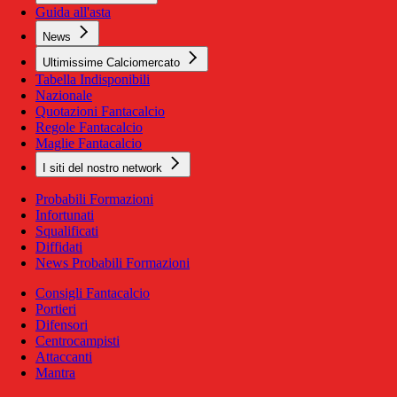
Guida all'asta
News
Ultimissime Calciomercato
Tabella Indisponibili
Nazionale
Quotazioni Fantacalcio
Regole Fantacalcio
Maglie Fantacalcio
I siti del nostro network
Probabili Formazioni
Infortunati
Squalificati
Diffidati
News Probabili Formazioni
Consigli Fantacalcio
Portieri
Difensori
Centrocampisti
Attaccanti
Mantra