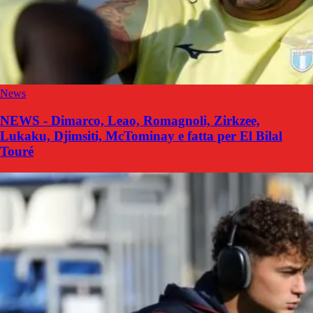
News
NEWS - Dimarco, Leao, Romagnoli, Zirkzee,
Lukaku, Djimsiti, McTominay e fatta per El Bilal
Touré