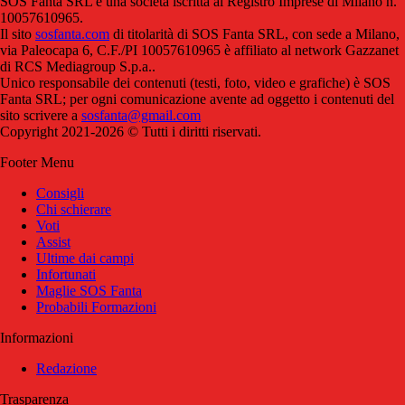
SOS Fanta SRL è una società iscritta al Registro Imprese di Milano n.
10057610965.
Il sito
sosfanta.com
di titolarità di SOS Fanta SRL, con sede a Milano,
via Paleocapa 6, C.F./PI 10057610965 è affiliato al network Gazzanet
di RCS Mediagroup S.p.a..
Unico responsabile dei contenuti (testi, foto, video e grafiche) è SOS
Fanta SRL; per ogni comunicazione avente ad oggetto i contenuti del
sito scrivere a
sosfanta@gmail.com
Copyright 2021-2026 © Tutti i diritti riservati.
Footer Menu
Consigli
Chi schierare
Voti
Assist
Ultime dai campi
Infortunati
Maglie SOS Fanta
Probabili Formazioni
Informazioni
Redazione
Trasparenza