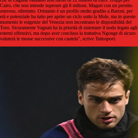
Cairo, che non intende superare gli 8 milioni. Magari con un prestito
oneroso, oltretutto. Oristanio è un profilo molto gradito a Baroni, per
età e potenziale ha tutto per aprire un ciclo sotto la Mole, ma in questo
momento le esigenze del Venezia non incontrano le disponibilità del
Toro. Sicuramente Vagnati ha la priorità di sistemare il nodo legato agli
esterni offensivi, ma dopo aver concluso la trattativa Ngonge di sicuro
valuterà le mosse successive con cautela", scrive
Tuttosport
.