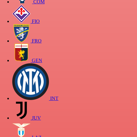
COM
FIO
FRO
GEN
INT
JUV