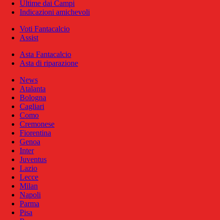
Ultime dai Campi
Indicazioni amichevoli
Voti Fantacalcio
Assist
Asta Fantacalcio
Asta di riparazione
News
Atalanta
Bologna
Cagliari
Como
Cremonese
Fiorentina
Genoa
Inter
Juventus
Lazio
Lecce
Milan
Napoli
Parma
Pisa