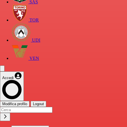
SAS
TOR
UDI
VEN
Accedi
Modifica profilo
Logout