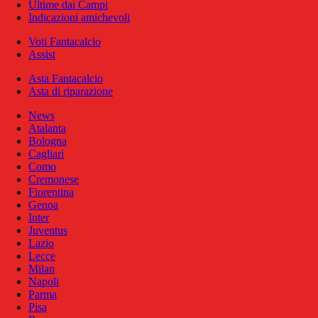
Ultime dai Campi
Indicazioni amichevoli
Voti Fantacalcio
Assist
Asta Fantacalcio
Asta di riparazione
News
Atalanta
Bologna
Cagliari
Como
Cremonese
Fiorentina
Genoa
Inter
Juventus
Lazio
Lecce
Milan
Napoli
Parma
Pisa