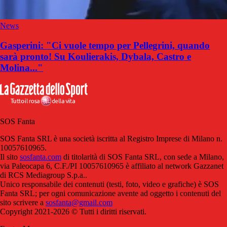
News
Gasperini: "Ci vuole tempo per Pellegrini, quando
sarà pronto! Su Koulierakis, Dybala, Castro e
Molina..."
SOS Fanta
SOS Fanta SRL è una società iscritta al Registro Imprese di Milano n.
10057610965.
Il sito
sosfanta.com
di titolarità di SOS Fanta SRL, con sede a Milano,
via Paleocapa 6, C.F./PI 10057610965 è affiliato al network Gazzanet
di RCS Mediagroup S.p.a..
Unico responsabile dei contenuti (testi, foto, video e grafiche) è SOS
Fanta SRL; per ogni comunicazione avente ad oggetto i contenuti del
sito scrivere a
sosfanta@gmail.com
Copyright 2021-2026 © Tutti i diritti riservati.