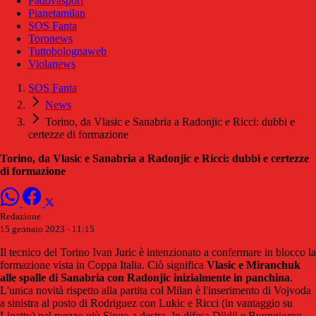
Padovasport
Pianetamilan
SOS Fanta
Toronews
Tuttobolognaweb
Violanews
SOS Fanta
News
Torino, da Vlasic e Sanabria a Radonjic e Ricci: dubbi e
certezze di formazione
Torino, da Vlasic e Sanabria a Radonjic e Ricci: dubbi e certezze
di formazione
Redazione
15 gennaio 2023 - 11:15
Il tecnico del Torino Ivan Juric è intenzionato a confermare in blocco la
formazione vista in Coppa Italia. Ciò significa
Vlasic e Miranchuk
alle spalle di Sanabria con Radonjic inizialmente in panchina
.
L'unica novità rispetto alla partita col Milan è l'inserimento di Vojvoda
a sinistra al posto di Rodriguez con Lukic e Ricci (in vantaggio su
Linetty) nel mezzo più Singo a destra. In difesa Djidji e Buongiorno