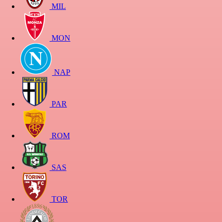
MIL
MON
NAP
PAR
ROM
SAS
TOR