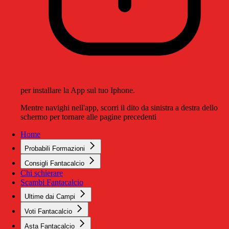
per installare la App sul tuo Iphone.
Mentre navighi nell'app, scorri il dito da sinistra a destra dello
schermo per tornare alle pagine precedenti
Home
Probabili Formazioni
Consigli Fantacalcio
Chi schierare
Scambi Fantacalcio
Ultime dai Campi
Voti Fantacalcio
Asta Fantacalcio