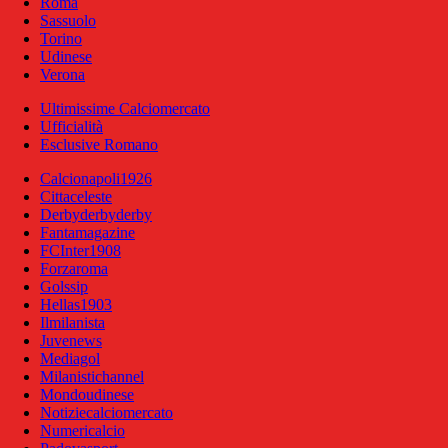
Roma
Sassuolo
Torino
Udinese
Verona
Ultimissime Calciomercato
Ufficialità
Esclusive Romano
Calcionapoli1926
Cittaceleste
Derbyderbyderby
Fantamagazine
FCInter1908
Forzaroma
Golssip
Hellas1903
Ilmilanista
Juvenews
Mediagol
Milanistichannel
Mondoudinese
Notiziecalciomercato
Numericalcio