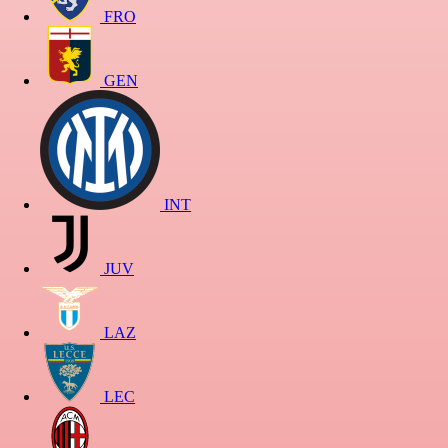
FRO
GEN
INT
JUV
LAZ
LEC