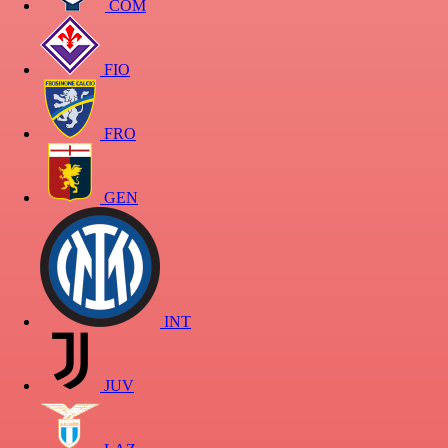
COM
FIO
FRO
GEN
INT
JUV