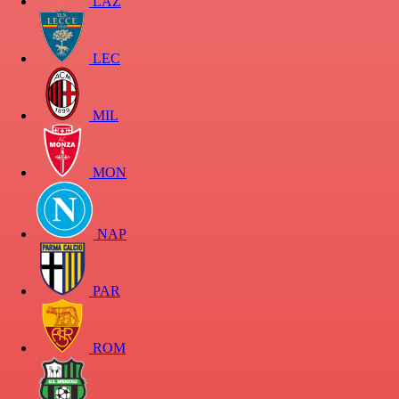
LAZ
LEC
MIL
MON
NAP
PAR
ROM