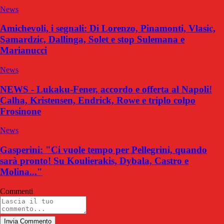
News
Amichevoli, i segnali: Di Lorenzo, Pinamonti, Vlasic,
Samardzic, Dallinga, Solet e stop Sulemana e
Marianucci
News
NEWS - Lukaku-Fener, accordo e offerta al Napoli!
Calha, Kristensen, Endrick, Rowe e triplo colpo
Frosinone
News
Gasperini: "Ci vuole tempo per Pellegrini, quando
sarà pronto! Su Koulierakis, Dybala, Castro e
Molina..."
Commenti
Invia Commento