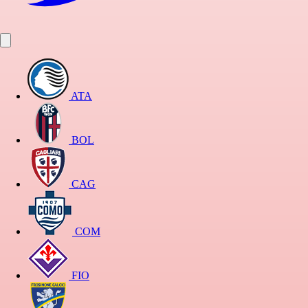
ATA
BOL
CAG
COM
FIO