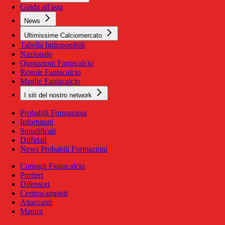
Guida all'asta
News
Ultimissime Calciomercato
Tabella Indisponibili
Nazionale
Quotazioni Fantacalcio
Regole Fantacalcio
Maglie Fantacalcio
I siti del nostro network
Probabili Formazioni
Infortunati
Squalificati
Diffidati
News Probabili Formazioni
Consigli Fantacalcio
Portieri
Difensori
Centrocampisti
Attaccanti
Mantra