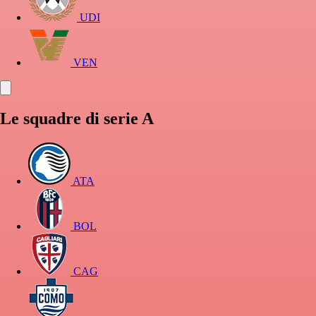
UDI
VEN
Le squadre di serie A
ATA
BOL
CAG