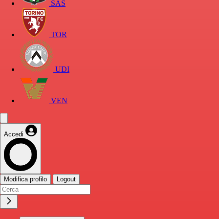
SAS
TOR
UDI
VEN
Accedi
Modifica profilo
Logout