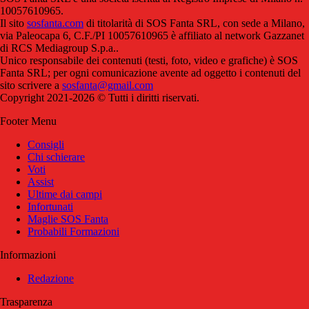
10057610965.
Il sito
sosfanta.com
di titolarità di SOS Fanta SRL, con sede a Milano,
via Paleocapa 6, C.F./PI 10057610965 è affiliato al network Gazzanet
di RCS Mediagroup S.p.a..
Unico responsabile dei contenuti (testi, foto, video e grafiche) è SOS
Fanta SRL; per ogni comunicazione avente ad oggetto i contenuti del
sito scrivere a
sosfanta@gmail.com
Copyright 2021-2026 © Tutti i diritti riservati.
Footer Menu
Consigli
Chi schierare
Voti
Assist
Ultime dai campi
Infortunati
Maglie SOS Fanta
Probabili Formazioni
Informazioni
Redazione
Trasparenza