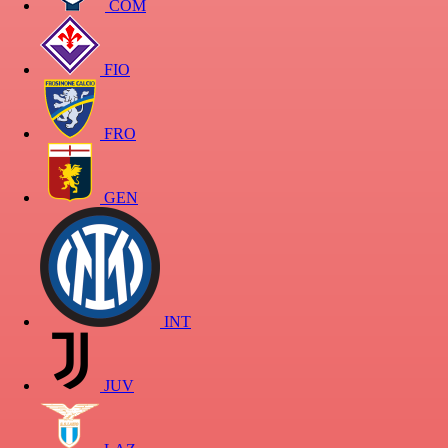
COM
FIO
FRO
GEN
INT
JUV