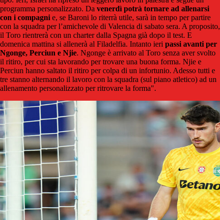
programma personalizzato. Da
venerdì potrà tornare ad allenarsi
con i compagni
e, se Baroni lo riterrà utile, sarà in tempo per partire
con la squadra per l’amichevole di Valencia di sabato sera. A proposito,
il Toro rientrerà con un charter dalla Spagna già dopo il test. E
domenica mattina si allenerà al Filadelfia. Intanto ieri
passi avanti per
Ngonge, Perciun e Njie
. Ngonge è arrivato al Toro senza aver svolto
il ritiro, per cui sta lavorando per trovare una buona forma. Njie e
Perciun hanno saltato il ritiro per colpa di un infortunio. Adesso tutti e
tre stanno alternando il lavoro con la squadra (sul piano atletico) ad un
allenamento personalizzato per ritrovare la forma".