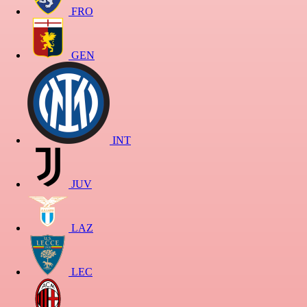
FRO
GEN
INT
JUV
LAZ
LEC