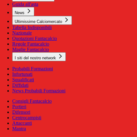
Guida all'asta
News
Ultimissime Calciomercato
Tabella Indisponibili
Nazionale
Quotazioni Fantacalcio
Regole Fantacalcio
Maglie Fantacalcio
I siti del nostro network
Probabili Formazioni
Infortunati
Squalificati
Diffidati
News Probabili Formazioni
Consigli Fantacalcio
Portieri
Difensori
Centrocampisti
Attaccanti
Mantra