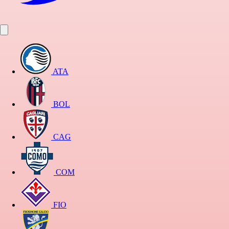
ATA
BOL
CAG
COM
FIO