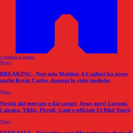
Continua la lettura
News
BREAKING - Non solo Maldini: il Cagliari ha preso
anche Kevin Carlos, domani le visite mediche
News
Novità dal mercato e dai campi: Jesus apre! Lucumi,
Lukaku, Yildiz, Piccoli, Gatti e ufficiale El Bilal Touré
News
UFFICIALE - Fiorentina, ecco Mastantuono: deciso il