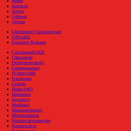
Roma
Sassuolo
Torino
Udinese
Verona
Ultimissime Calciomercato
Ufficialità
Esclusive Romano
Calcionapoli1926
Cittaceleste
Derbyderbyderby
Fantamagazine
FCInter1908
Forzaroma
Golssip
Hellas1903
Ilmilanista
Juvenews
Mediagol
Milanistichannel
Mondoudinese
Notiziecalciomercato
Numericalcio