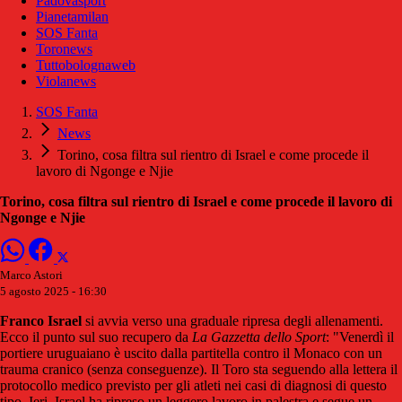
Padovasport
Pianetamilan
SOS Fanta
Toronews
Tuttobolognaweb
Violanews
SOS Fanta
News
Torino, cosa filtra sul rientro di Israel e come procede il
lavoro di Ngonge e Njie
Torino, cosa filtra sul rientro di Israel e come procede il lavoro di
Ngonge e Njie
Marco Astori
5 agosto 2025 - 16:30
Franco Israel
si avvia verso una graduale ripresa degli allenamenti.
Ecco il punto sul suo recupero da
La Gazzetta dello Sport
: "Venerdì il
portiere uruguaiano è uscito dalla partitella contro il Monaco con un
trauma cranico (senza conseguenze). Il Toro sta seguendo alla lettera il
protocollo medico previsto per gli atleti nei casi di diagnosi di questo
tipo. Ieri, Israel ha ripreso un leggero lavoro in palestra e segue un