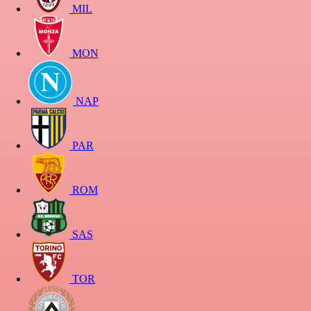
MIL
MON
NAP
PAR
ROM
SAS
TOR