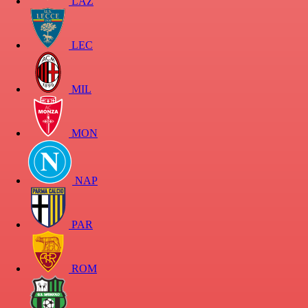
LAZ
LEC
MIL
MON
NAP
PAR
ROM