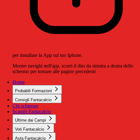
per installare la App sul tuo Iphone.
Mentre navighi nell'app, scorri il dito da sinistra a destra dello
schermo per tornare alle pagine precedenti
Home
Probabili Formazioni
Consigli Fantacalcio
Chi schierare
Scambi Fantacalcio
Ultime dai Campi
Voti Fantacalcio
Asta Fantacalcio