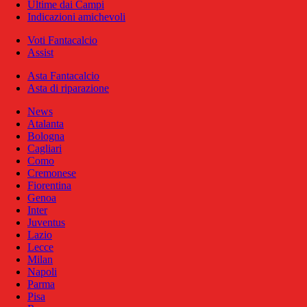
Ultime dai Campi
Indicazioni amichevoli
Voti Fantacalcio
Assist
Asta Fantacalcio
Asta di riparazione
News
Atalanta
Bologna
Cagliari
Como
Cremonese
Fiorentina
Genoa
Inter
Juventus
Lazio
Lecce
Milan
Napoli
Parma
Pisa