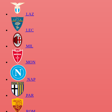
LAZ
LEC
MIL
MON
NAP
PAR
ROM