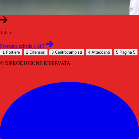
1 di 5
Prossima scheda 1 di 5
1
Portiere
2
Difensori
3
Centrocampisti
4
Attaccanti
5
Pagina 5
© RIPRODUZIONE RISERVATA