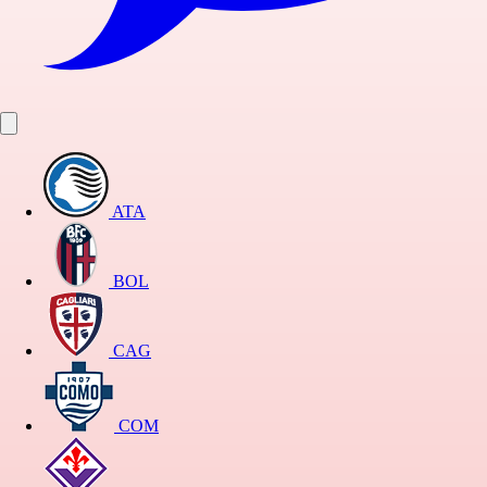
ATA
BOL
CAG
COM