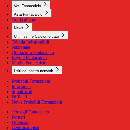
Voti Fantacalcio
Asta Fantacalcio
Guida all'asta
News
Ultimissime Calciomercato
Tabella Indisponibili
Nazionale
Quotazioni Fantacalcio
Regole Fantacalcio
Maglie Fantacalcio
I siti del nostro network
Probabili Formazioni
Infortunati
Squalificati
Diffidati
News Probabili Formazioni
Consigli Fantacalcio
Portieri
Difensori
Centrocampisti