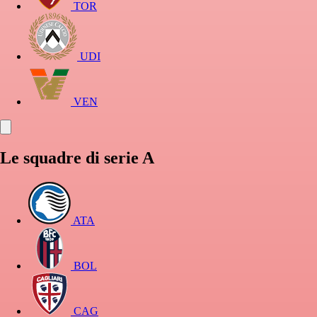
TOR
UDI
VEN
Le squadre di serie A
ATA
BOL
CAG