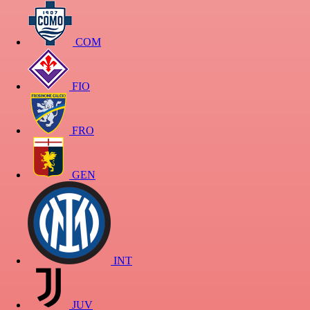
COM
FIO
FRO
GEN
INT
JUV