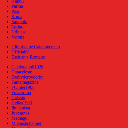
Napoli
Parma
Pisa
Roma
Sassuolo
Torino
Udinese
Verona
Ultimissime Calciomercato
Ufficialità
Esclusive Romano
Calcionapoli1926
Cittaceleste
Derbyderbyderby
Fantamagazine
FCInter1908
Forzaroma
Golssip
Hellas1903
Ilmilanista
Juvenews
Mediagol
Milanistichannel