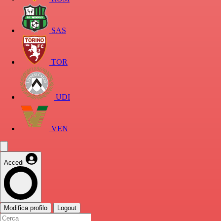
SAS
TOR
UDI
VEN
Accedi
Modifica profilo
Logout