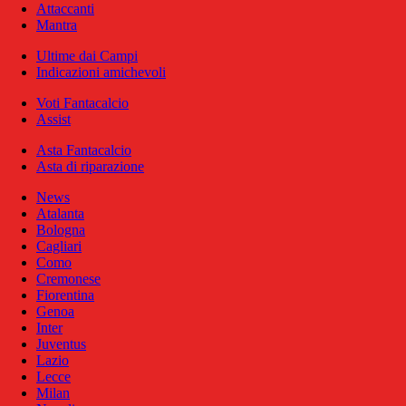
Attaccanti
Mantra
Ultime dai Campi
Indicazioni amichevoli
Voti Fantacalcio
Assist
Asta Fantacalcio
Asta di riparazione
News
Atalanta
Bologna
Cagliari
Como
Cremonese
Fiorentina
Genoa
Inter
Juventus
Lazio
Lecce
Milan