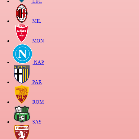
LEC
MIL
MON
NAP
PAR
ROM
SAS