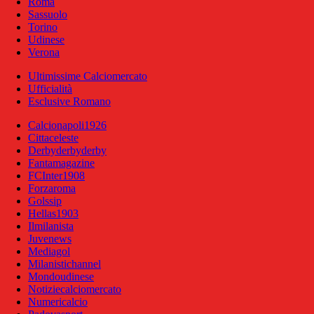
Roma
Sassuolo
Torino
Udinese
Verona
Ultimissime Calciomercato
Ufficialità
Esclusive Romano
Calcionapoli1926
Cittaceleste
Derbyderbyderby
Fantamagazine
FCInter1908
Forzaroma
Golssip
Hellas1903
Ilmilanista
Juvenews
Mediagol
Milanistichannel
Mondoudinese
Notiziecalciomercato
Numericalcio