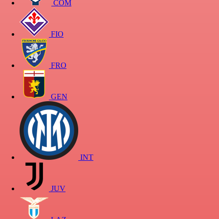
COM
FIO
FRO
GEN
INT
JUV