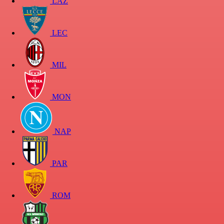
LAZ
LEC
MIL
MON
NAP
PAR
ROM