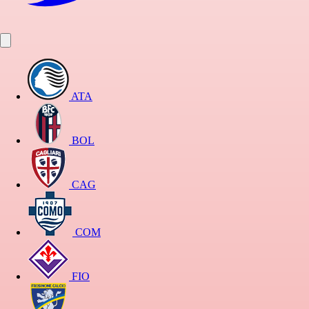
ATA
BOL
CAG
COM
FIO