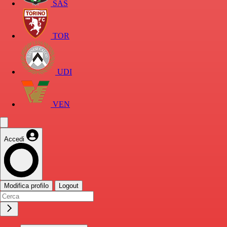
SAS
TOR
UDI
VEN
Accedi
Modifica profilo
Logout