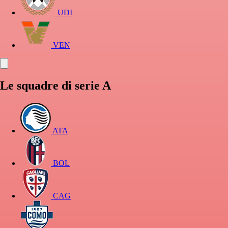
UDI
VEN
Le squadre di serie A
ATA
BOL
CAG