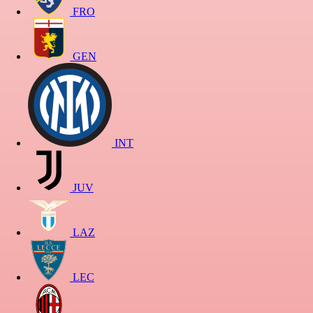
FRO
GEN
INT
JUV
LAZ
LEC