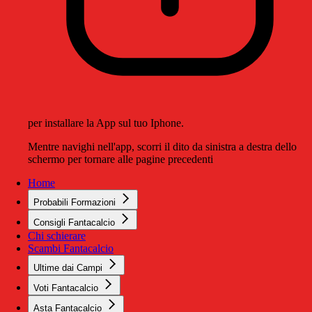
per installare la App sul tuo Iphone.
Mentre navighi nell'app, scorri il dito da sinistra a destra dello
schermo per tornare alle pagine precedenti
Home
Probabili Formazioni
Consigli Fantacalcio
Chi schierare
Scambi Fantacalcio
Ultime dai Campi
Voti Fantacalcio
Asta Fantacalcio