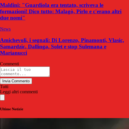
Maldini: "Guardiola era tentato, scriveva le
formazioni! Dico tutto: Malagò, Pirlo e c'erano altri
due nomi"
News
Amichevoli, i segnali: Di Lorenzo, Pinamonti, Vlasic,
Samardzic, Dallinga, Solet e stop Sulemana e
Marianucci
Commenti
Invia Commento
Tutti
Leggi altri commenti
Ultime Notizie