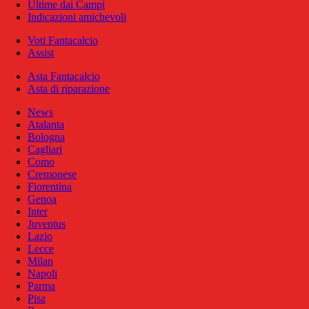
Ultime dai Campi
Indicazioni amichevoli
Voti Fantacalcio
Assist
Asta Fantacalcio
Asta di riparazione
News
Atalanta
Bologna
Cagliari
Como
Cremonese
Fiorentina
Genoa
Inter
Juventus
Lazio
Lecce
Milan
Napoli
Parma
Pisa