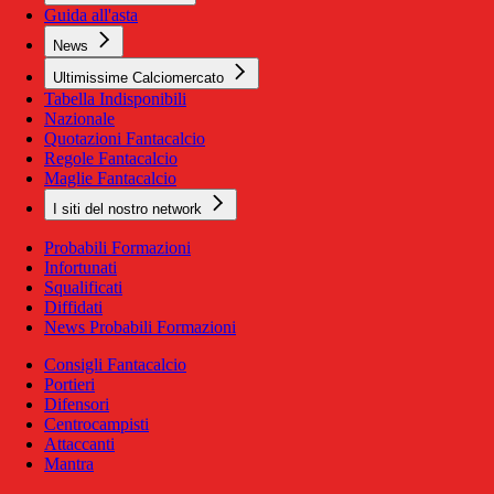
Guida all'asta
News
Ultimissime Calciomercato
Tabella Indisponibili
Nazionale
Quotazioni Fantacalcio
Regole Fantacalcio
Maglie Fantacalcio
I siti del nostro network
Probabili Formazioni
Infortunati
Squalificati
Diffidati
News Probabili Formazioni
Consigli Fantacalcio
Portieri
Difensori
Centrocampisti
Attaccanti
Mantra