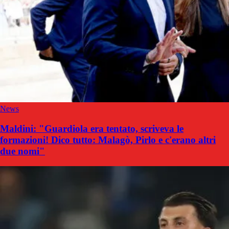
News
Maldini: "Guardiola era tentato, scriveva le
formazioni! Dico tutto: Malagò, Pirlo e c'erano altri
due nomi"