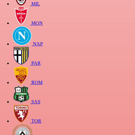
MIL
MON
NAP
PAR
ROM
SAS
TOR