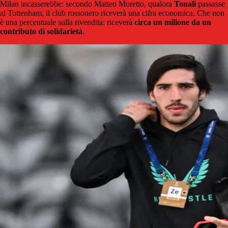
Milan incasserebbe: secondo Matteo Moretto, qualora
Tonali
passasse
al Tottenham, il club rossonero riceverà una cifra economica. Che non
è una percentuale sulla rivendita: riceverà
circa un milione da un
contributo di solidarietà
.