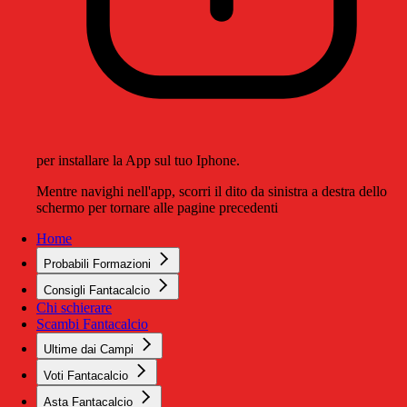
per installare la App sul tuo Iphone.
Mentre navighi nell'app, scorri il dito da sinistra a destra dello
schermo per tornare alle pagine precedenti
Home
Probabili Formazioni
Consigli Fantacalcio
Chi schierare
Scambi Fantacalcio
Ultime dai Campi
Voti Fantacalcio
Asta Fantacalcio