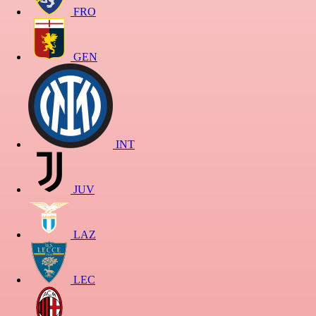
FRO
GEN
INT
JUV
LAZ
LEC