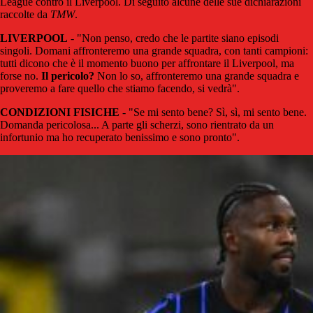
League contro il Liverpool. Di seguito alcune delle sue dichiarazioni
raccolte da
TMW
.
LIVERPOOL
- "Non penso, credo che le partite siano episodi
singoli. Domani affronteremo una grande squadra, con tanti campioni:
tutti dicono che è il momento buono per affrontare il Liverpool, ma
forse no.
Il pericolo?
Non lo so, affronteremo una grande squadra e
proveremo a fare quello che stiamo facendo, si vedrà".
CONDIZIONI FISICHE
- "Se mi sento bene? Sì, sì, mi sento bene.
Domanda pericolosa... A parte gli scherzi, sono rientrato da un
infortunio ma ho recuperato benissimo e sono pronto".