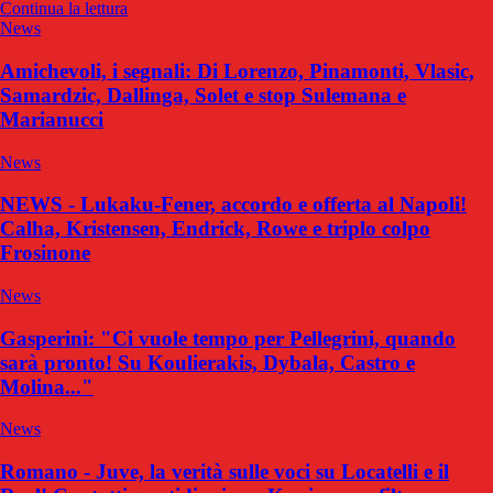
Continua la lettura
News
Amichevoli, i segnali: Di Lorenzo, Pinamonti, Vlasic,
Samardzic, Dallinga, Solet e stop Sulemana e
Marianucci
News
NEWS - Lukaku-Fener, accordo e offerta al Napoli!
Calha, Kristensen, Endrick, Rowe e triplo colpo
Frosinone
News
Gasperini: "Ci vuole tempo per Pellegrini, quando
sarà pronto! Su Koulierakis, Dybala, Castro e
Molina..."
News
Romano - Juve, la verità sulle voci su Locatelli e il