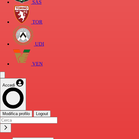
SAS
TOR
UDI
VEN
Accedi
Modifica profilo
Logout