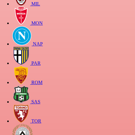
MIL
MON
NAP
PAR
ROM
SAS
TOR