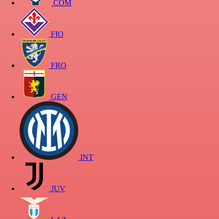
COM
FIO
FRO
GEN
INT
JUV