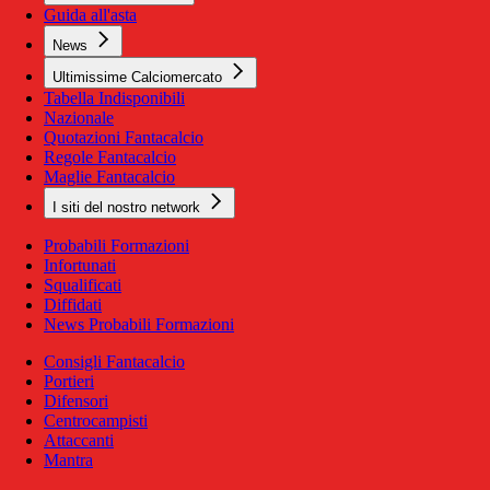
Guida all'asta
News
Ultimissime Calciomercato
Tabella Indisponibili
Nazionale
Quotazioni Fantacalcio
Regole Fantacalcio
Maglie Fantacalcio
I siti del nostro network
Probabili Formazioni
Infortunati
Squalificati
Diffidati
News Probabili Formazioni
Consigli Fantacalcio
Portieri
Difensori
Centrocampisti
Attaccanti
Mantra