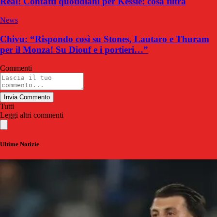
Real! Contatti quotidiani per Kessie: cosa filtra
News
Chivu: “Rispondo così su Stones, Lautaro e Thuram
per il Monza! Su Diouf e i portieri…”
Commenti
Invia Commento
Tutti
Leggi altri commenti
Ultime Notizie