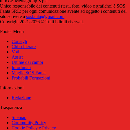
di RCS Mediagroup S.p.a..
Unico responsabile dei contenuti (testi, foto, video e grafiche) è SOS
Fanta SRL; per ogni comunicazione avente ad oggetto i contenuti del
sito scrivere a
sosfanta@gmail.com
Copyright 2021-2026 © Tutti i diritti riservati.
Footer Menu
Consigli
Chi schierare
Voti
Assist
Ultime dai campi
Infortunati
Maglie SOS Fanta
Probabili Formazioni
Informazioni
Redazione
Trasparenza
Sitemap
Community Policy
Cookie Policy e Privacy