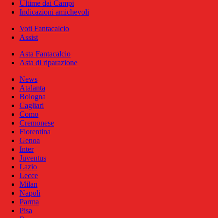
Ultime dai Campi
Indicazioni amichevoli
Voti Fantacalcio
Assist
Asta Fantacalcio
Asta di riparazione
News
Atalanta
Bologna
Cagliari
Como
Cremonese
Fiorentina
Genoa
Inter
Juventus
Lazio
Lecce
Milan
Napoli
Parma
Pisa