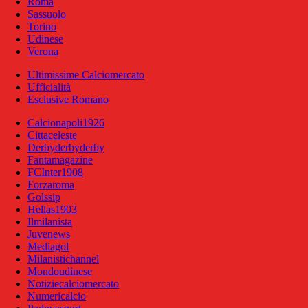
Roma
Sassuolo
Torino
Udinese
Verona
Ultimissime Calciomercato
Ufficialità
Esclusive Romano
Calcionapoli1926
Cittaceleste
Derbyderbyderby
Fantamagazine
FCInter1908
Forzaroma
Golssip
Hellas1903
Ilmilanista
Juvenews
Mediagol
Milanistichannel
Mondoudinese
Notiziecalciomercato
Numericalcio