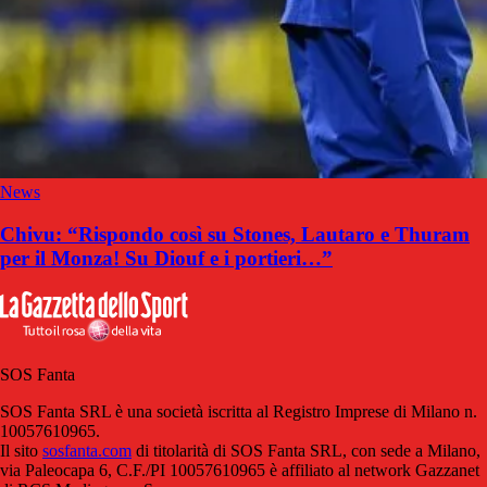
News
Chivu: “Rispondo così su Stones, Lautaro e Thuram
per il Monza! Su Diouf e i portieri…”
SOS Fanta
SOS Fanta SRL è una società iscritta al Registro Imprese di Milano n.
10057610965.
Il sito
sosfanta.com
di titolarità di SOS Fanta SRL, con sede a Milano,
via Paleocapa 6, C.F./PI 10057610965 è affiliato al network Gazzanet