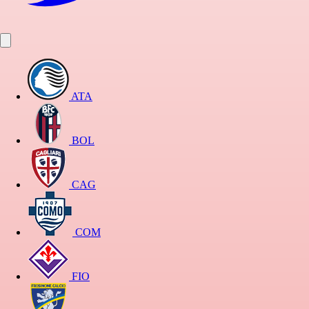
ATA
BOL
CAG
COM
FIO