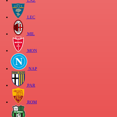
LAZ
LEC
MIL
MON
NAP
PAR
ROM