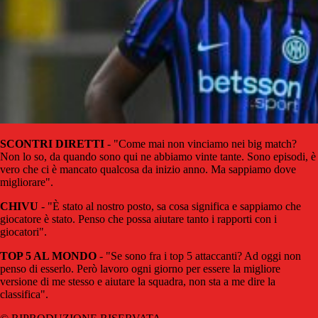
SCONTRI DIRETTI
- "Come mai non vinciamo nei big match?
Non lo so, da quando sono qui ne abbiamo vinte tante. Sono episodi, è
vero che ci è mancato qualcosa da inizio anno. Ma sappiamo dove
migliorare".
CHIVU
- "È stato al nostro posto, sa cosa significa e sappiamo che
giocatore è stato. Penso che possa aiutare tanto i rapporti con i
giocatori".
TOP 5 AL MONDO
- "Se sono fra i top 5 attaccanti? Ad oggi non
penso di esserlo. Però lavoro ogni giorno per essere la migliore
versione di me stesso e aiutare la squadra, non sta a me dire la
classifica".