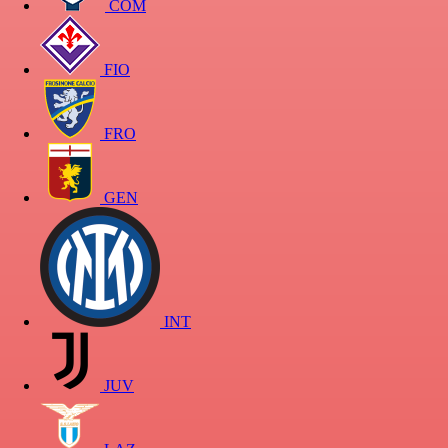
COM
FIO
FRO
GEN
INT
JUV