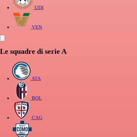
UDI
VEN
Le squadre di serie A
ATA
BOL
CAG