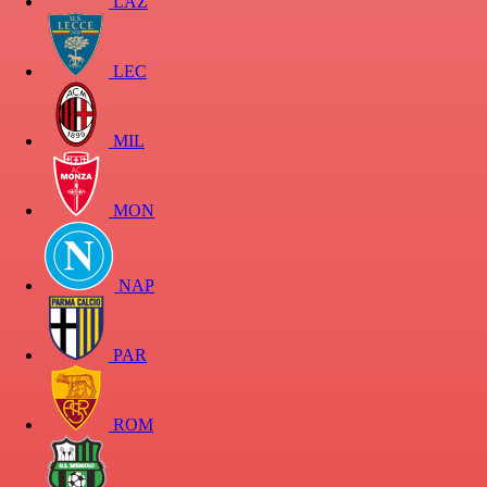
LAZ
LEC
MIL
MON
NAP
PAR
ROM