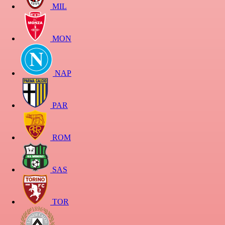
MIL
MON
NAP
PAR
ROM
SAS
TOR