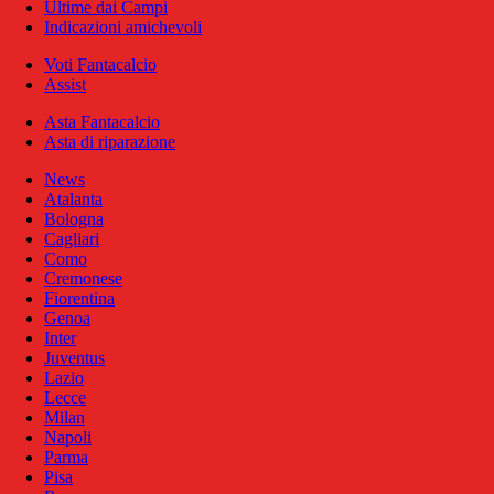
Ultime dai Campi
Indicazioni amichevoli
Voti Fantacalcio
Assist
Asta Fantacalcio
Asta di riparazione
News
Atalanta
Bologna
Cagliari
Como
Cremonese
Fiorentina
Genoa
Inter
Juventus
Lazio
Lecce
Milan
Napoli
Parma
Pisa