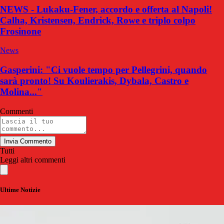
NEWS - Lukaku-Fener, accordo e offerta al Napoli!
Calha, Kristensen, Endrick, Rowe e triplo colpo
Frosinone
News
Gasperini: "Ci vuole tempo per Pellegrini, quando
sarà pronto! Su Koulierakis, Dybala, Castro e
Molina..."
Commenti
Invia Commento
Tutti
Leggi altri commenti
Ultime Notizie