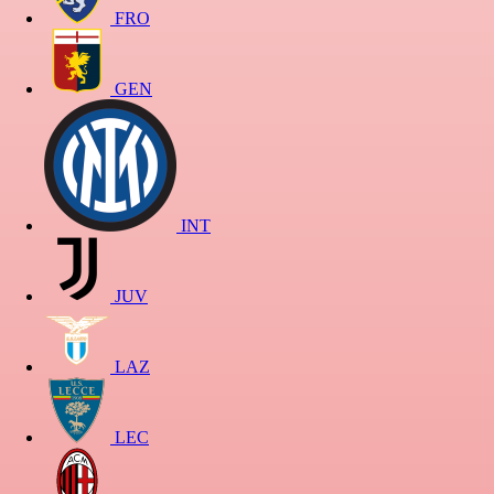
FRO
GEN
INT
JUV
LAZ
LEC