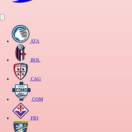
ATA
BOL
CAG
COM
FIO