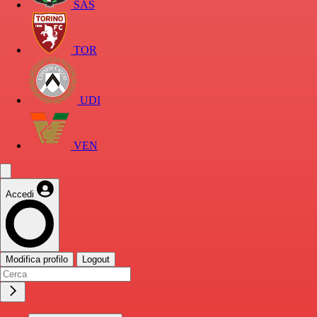
SAS
TOR
UDI
VEN
Accedi
Modifica profilo
Logout