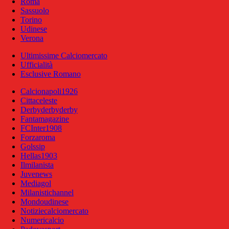
Roma
Sassuolo
Torino
Udinese
Verona
Ultimissime Calciomercato
Ufficialità
Esclusive Romano
Calcionapoli1926
Cittaceleste
Derbyderbyderby
Fantamagazine
FCInter1908
Forzaroma
Golssip
Hellas1903
Ilmilanista
Juvenews
Mediagol
Milanistichannel
Mondoudinese
Notiziecalciomercato
Numericalcio