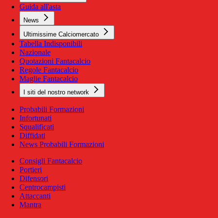
Guida all'asta
News
Ultimissime Calciomercato
Tabella Indisponibili
Nazionale
Quotazioni Fantacalcio
Regole Fantacalcio
Maglie Fantacalcio
I siti del nostro network
Probabili Formazioni
Infortunati
Squalificati
Diffidati
News Probabili Formazioni
Consigli Fantacalcio
Portieri
Difensori
Centrocampisti
Attaccanti
Mantra