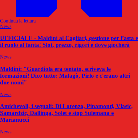
Continua la lettura
News
UFFICIALE - Maldini al Cagliari, gestione per l’asta e
il ruolo al fanta! Slot, prezzo, rigori e dove giocherà
News
Maldini: "Guardiola era tentato, scriveva le
formazioni! Dico tutto: Malagò, Pirlo e c'erano altri
due nomi"
News
Amichevoli, i segnali: Di Lorenzo, Pinamonti, Vlasic,
Samardzic, Dallinga, Solet e stop Sulemana e
Marianucci
News