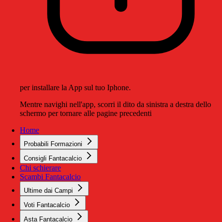
per installare la App sul tuo Iphone.
Mentre navighi nell'app, scorri il dito da sinistra a destra dello
schermo per tornare alle pagine precedenti
Home
Probabili Formazioni
Consigli Fantacalcio
Chi schierare
Scambi Fantacalcio
Ultime dai Campi
Voti Fantacalcio
Asta Fantacalcio