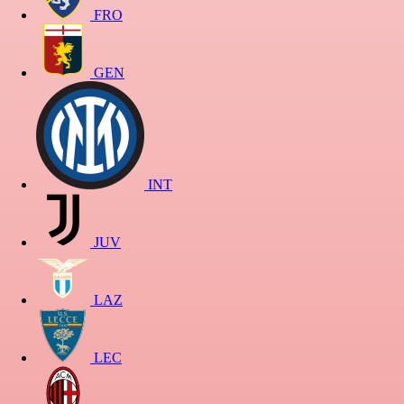
FRO
GEN
INT
JUV
LAZ
LEC