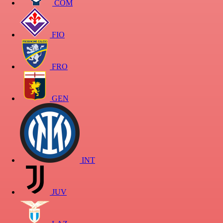
COM
FIO
FRO
GEN
INT
JUV