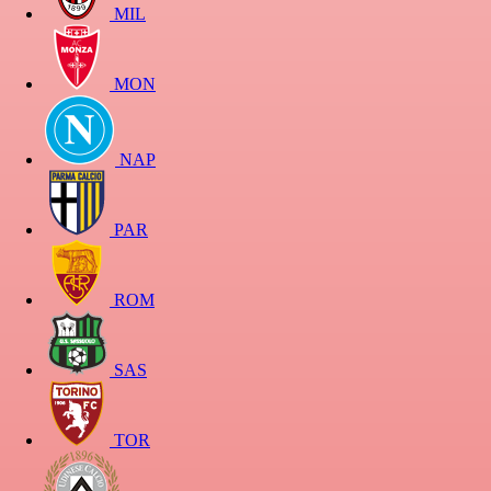
MIL
MON
NAP
PAR
ROM
SAS
TOR