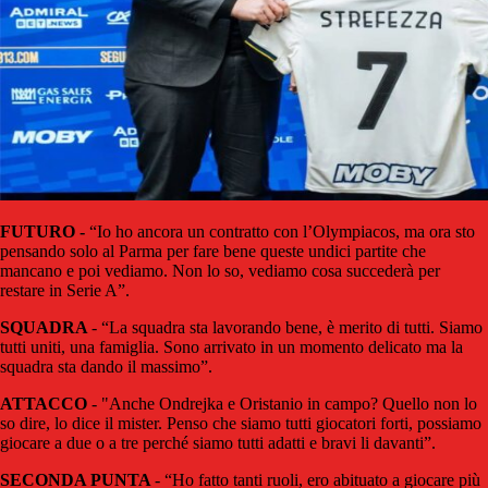
FUTURO -
“Io ho ancora un contratto con l’Olympiacos, ma ora sto
pensando solo al Parma per fare bene queste undici partite che
mancano e poi vediamo. Non lo so, vediamo cosa succederà per
restare in Serie A”.
SQUADRA
- “La squadra sta lavorando bene, è merito di tutti. Siamo
tutti uniti, una famiglia. Sono arrivato in un momento delicato ma la
squadra sta dando il massimo”.
ATTACCO
- "Anche Ondrejka e Oristanio in campo? Quello non lo
so dire, lo dice il mister. Penso che siamo tutti giocatori forti, possiamo
giocare a due o a tre perché siamo tutti adatti e bravi li davanti”.
SECONDA PUNTA
- “Ho fatto tanti ruoli, ero abituato a giocare più