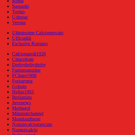
Roma
Sassuolo
Torino
Udinese
Verona
Ultimissime Calciomercato
Ufficialità
Esclusive Romano
Calcionapoli1926
Cittaceleste
Derbyderbyderby
Fantamagazine
FCInter1908
Forzaroma
Golssip
Hellas1903
Ilmilanista
Juvenews
Mediagol
Milanistichannel
Mondoudinese
Notiziecalciomercato
Numericalcio