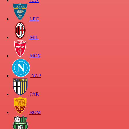
LAZ
LEC
MIL
MON
NAP
PAR
ROM