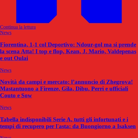
Continua la lettura
News
Fiorentina, 1-1 col Deportivo: Ndour-gol ma si prende
la scena Atta! I top e flop, Kean, J. Mario, Valdepenas
e out Oulai
News
Novità da campi e mercato: l’annuncio di Zhegrova!
Mastantuono a Firenze, Gila, Dibu, Perri e ufficiali
Couto e Sow
News
Tabella indisponibili Serie A, tutti gli infortunati e i
tempi di recupero per l'asta: da Buongiorno a Isaksen
News