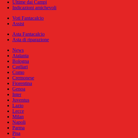
Ultime dai Campi
Indicazioni amichevoli
Voti Fantacalcio
Assist
Asta Fantacalcio
Asta di riparazione
News
Atalanta
Bologna
Cagliari
Como
Cremonese
Fiorentina
Genoa
Inter
Juventus
Lazio
Lecce
Milan
Napoli
Parma
Pisa