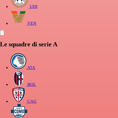
UDI
VEN
Le squadre di serie A
ATA
BOL
CAG