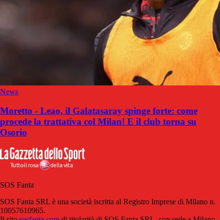
News
Moretto - Leao, il Galatasaray spinge forte: come
procede la trattativa col Milan! E il club torna su
Osorio
SOS Fanta
SOS Fanta SRL è una società iscritta al Registro Imprese di Milano n.
10057610965.
Il sito
sosfanta.com
di titolarità di SOS Fanta SRL, con sede a Milano,