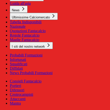
Guida all'asta
News
Ultimissime Calciomercato
Tabella Indisponibili
Nazionale
Quotazioni Fantacalcio
Regole Fantacalcio
Maglie Fantacalcio
I siti del nostro network
Probabili Formazioni
Infortunati
Squalificati
Diffidati
News Probabili Formazioni
Consigli Fantacalcio
Portieri
Difensori
Centrocampisti
Attaccanti
Mantra