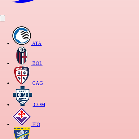
ATA
BOL
CAG
COM
FIO