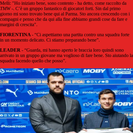
Melli: "Ho iniziato bene, sono contento - ha detto, come raccolto da
TMW
-. C’è un gruppo fantastico di giocatori forti. Sin dal primo
giorno mi sono trovato bene qui al Parma. Sto ancora crescendo con i
compagni e penso che da qui alla fine abbiamo grandi cose da fare e
margini di crescita".
FIORENTINA
- “Ci aspettiamo una partita contro una squadra forte
in un momento delicato. Ci stiamo preparando bene”.
LEADER
- “Guarda, mi hanno aperto le braccia loro quindi sono
arrivato in un gruppo giovane ma voglioso di fare bene. Sto aiutando la
squadra facendo quello che posso”.