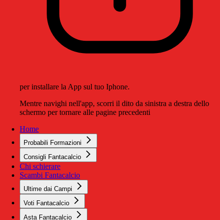
per installare la App sul tuo Iphone.
Mentre navighi nell'app, scorri il dito da sinistra a destra dello
schermo per tornare alle pagine precedenti
Home
Probabili Formazioni
Consigli Fantacalcio
Chi schierare
Scambi Fantacalcio
Ultime dai Campi
Voti Fantacalcio
Asta Fantacalcio