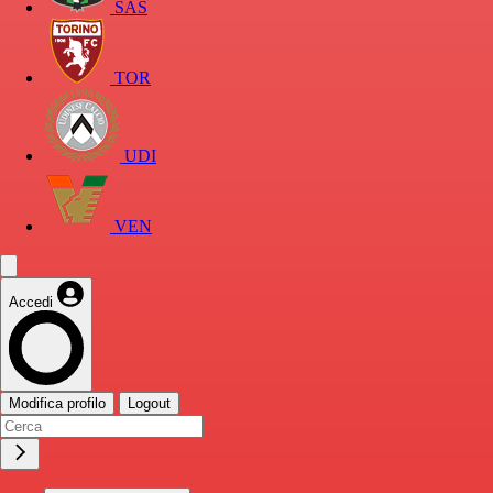
SAS
TOR
UDI
VEN
Accedi
Modifica profilo
Logout