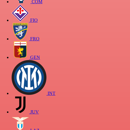
COM
FIO
FRO
GEN
INT
JUV