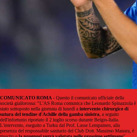
COMUNICATO ROMA
- Questo il comunicato ufficiale della
società giallorossa: "L'AS Roma comunica che Leonardo Spinazzola è
stato sottoposto nella giornata di lunedì a
intervento chirurgico di
sutura del tendine d'Achille della gamba sinistra
, a seguito
dell'infortunio riportato il 2 luglio scorso durante Belgio-Italia.
L'intervento, eseguito a Turku dal Prof. Lasse Lempainen, alla
presenza del responsabile sanitario del Club Dott. Massimo Manara, è
riuscito e
la prognosi verrà valutata nelle prossime settimane
".