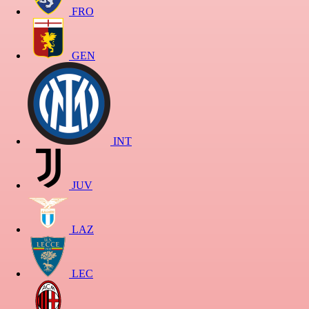
FRO
GEN
INT
JUV
LAZ
LEC