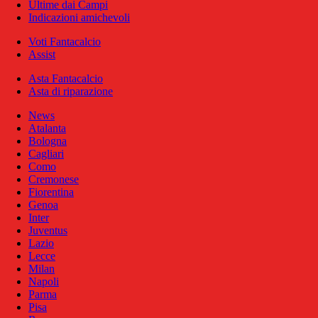
Ultime dai Campi
Indicazioni amichevoli
Voti Fantacalcio
Assist
Asta Fantacalcio
Asta di riparazione
News
Atalanta
Bologna
Cagliari
Como
Cremonese
Fiorentina
Genoa
Inter
Juventus
Lazio
Lecce
Milan
Napoli
Parma
Pisa