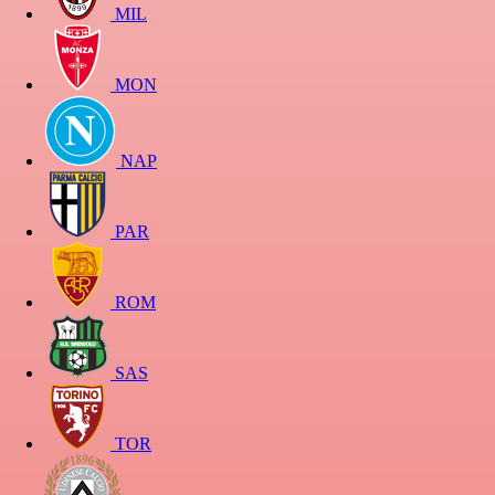
MIL
MON
NAP
PAR
ROM
SAS
TOR