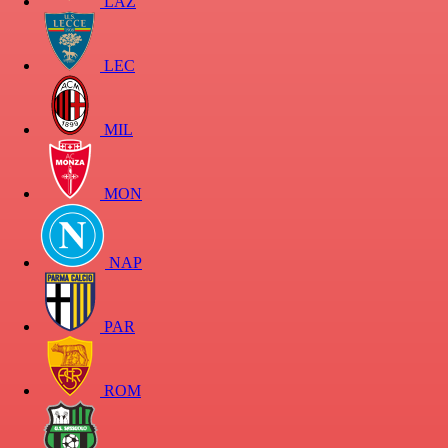
LAZ
LEC
MIL
MON
NAP
PAR
ROM