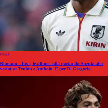
News
Romano - Juve, le ultime sulla porta: da Suzuki alla
verità su Trubin e Atubolu. E per Di Gregorio…