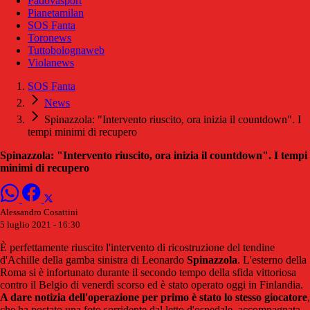
Padovasport
Pianetamilan
SOS Fanta
Toronews
Tuttobolognaweb
Violanews
SOS Fanta
News
Spinazzola: "Intervento riuscito, ora inizia il countdown". I
tempi minimi di recupero
Spinazzola: "Intervento riuscito, ora inizia il countdown". I tempi
minimi di recupero
Alessandro Cosattini
5 luglio 2021 - 16:30
È perfettamente riuscito l'intervento di ricostruzione del tendine
d'Achille della gamba sinistra di Leonardo
Spinazzola
. L'esterno della
Roma si è infortunato durante il secondo tempo della sfida vittoriosa
contro il Belgio di venerdì scorso ed è stato operato oggi in Finlandia.
A dare notizia dell'operazione per primo è stato lo stesso giocatore
,
che ha postato una foto sorridente dal letto d'ospedale, accompagnata