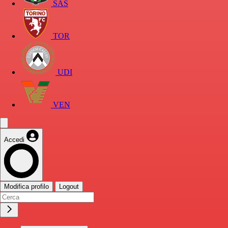
SAS
TOR
UDI
VEN
Accedi
Modifica profilo
Logout