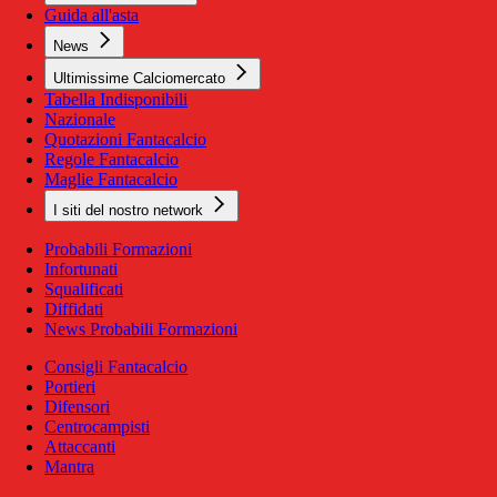
Guida all'asta
News
Ultimissime Calciomercato
Tabella Indisponibili
Nazionale
Quotazioni Fantacalcio
Regole Fantacalcio
Maglie Fantacalcio
I siti del nostro network
Probabili Formazioni
Infortunati
Squalificati
Diffidati
News Probabili Formazioni
Consigli Fantacalcio
Portieri
Difensori
Centrocampisti
Attaccanti
Mantra