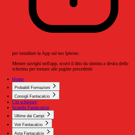
per installare la App sul tuo Iphone.
Mentre navighi nell'app, scorri il dito da sinistra a destra dello
schermo per tornare alle pagine precedenti
Home
Probabili Formazioni
Consigli Fantacalcio
Chi schierare
Scambi Fantacalcio
Ultime dai Campi
Voti Fantacalcio
Asta Fantacalcio