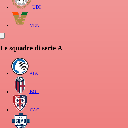
UDI
VEN
Le squadre di serie A
ATA
BOL
CAG