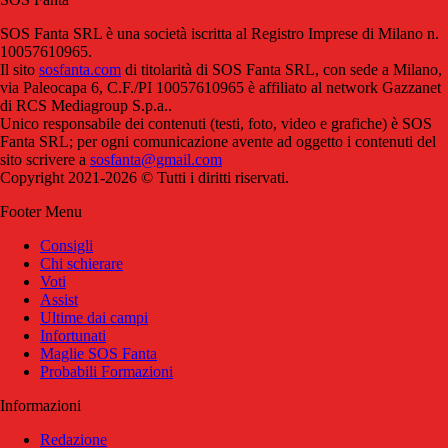
SOS Fanta SRL è una società iscritta al Registro Imprese di Milano n.
10057610965.
Il sito
sosfanta.com
di titolarità di SOS Fanta SRL, con sede a Milano,
via Paleocapa 6, C.F./PI 10057610965 è affiliato al network Gazzanet
di RCS Mediagroup S.p.a..
Unico responsabile dei contenuti (testi, foto, video e grafiche) è SOS
Fanta SRL; per ogni comunicazione avente ad oggetto i contenuti del
sito scrivere a
sosfanta@gmail.com
Copyright 2021-2026 © Tutti i diritti riservati.
Footer Menu
Consigli
Chi schierare
Voti
Assist
Ultime dai campi
Infortunati
Maglie SOS Fanta
Probabili Formazioni
Informazioni
Redazione