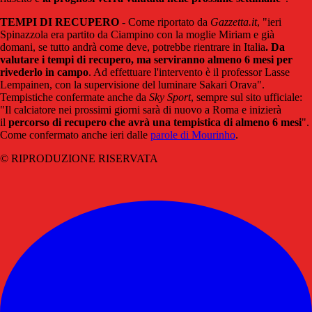
TEMPI DI RECUPERO
- Come riportato da
Gazzetta.it
, "ieri
Spinazzola era partito da Ciampino con la moglie Miriam e già
domani, se tutto andrà come deve, potrebbe rientrare in Italia
. Da
valutare i tempi di recupero, ma serviranno almeno 6 mesi per
rivederlo in campo
. Ad effettuare l'intervento è il professor Lasse
Lempainen, con la supervisione del luminare Sakari Orava".
Tempistiche confermate anche da
Sky Sport
, sempre sul sito ufficiale:
"Il calciatore nei prossimi giorni sarà di nuovo a Roma e inizierà
il
percorso di recupero che avrà una tempistica di almeno 6 mesi
".
Come confermato anche ieri dalle
parole di Mourinho
.
© RIPRODUZIONE RISERVATA