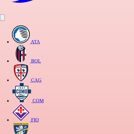
ATA
BOL
CAG
COM
FIO