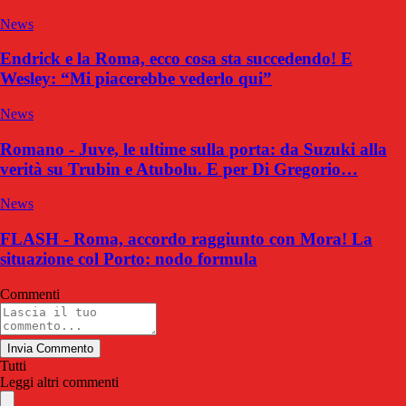
News
Endrick e la Roma, ecco cosa sta succedendo! E
Wesley: “Mi piacerebbe vederlo qui”
News
Romano - Juve, le ultime sulla porta: da Suzuki alla
verità su Trubin e Atubolu. E per Di Gregorio…
News
FLASH - Roma, accordo raggiunto con Mora! La
situazione col Porto: nodo formula
Commenti
Invia Commento
Tutti
Leggi altri commenti