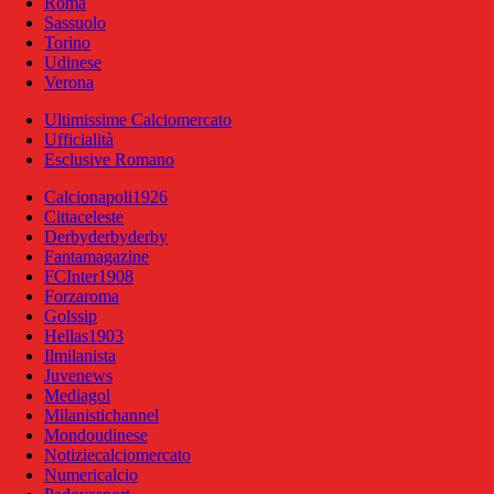
Roma
Sassuolo
Torino
Udinese
Verona
Ultimissime Calciomercato
Ufficialità
Esclusive Romano
Calcionapoli1926
Cittaceleste
Derbyderbyderby
Fantamagazine
FCInter1908
Forzaroma
Golssip
Hellas1903
Ilmilanista
Juvenews
Mediagol
Milanistichannel
Mondoudinese
Notiziecalciomercato
Numericalcio