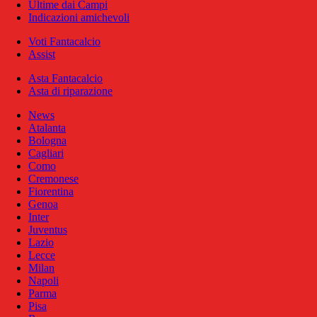
Ultime dai Campi
Indicazioni amichevoli
Voti Fantacalcio
Assist
Asta Fantacalcio
Asta di riparazione
News
Atalanta
Bologna
Cagliari
Como
Cremonese
Fiorentina
Genoa
Inter
Juventus
Lazio
Lecce
Milan
Napoli
Parma
Pisa