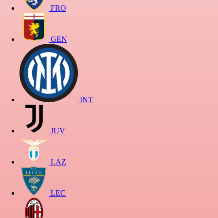
FRO
GEN
INT
JUV
LAZ
LEC