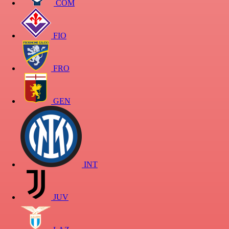
COM
FIO
FRO
GEN
INT
JUV