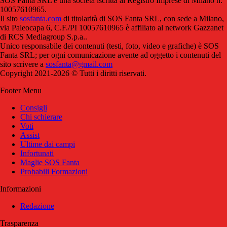
SOS Fanta SRL è una società iscritta al Registro Imprese di Milano n.
10057610965.
Il sito
sosfanta.com
di titolarità di SOS Fanta SRL, con sede a Milano,
via Paleocapa 6, C.F./PI 10057610965 è affiliato al network Gazzanet
di RCS Mediagroup S.p.a..
Unico responsabile dei contenuti (testi, foto, video e grafiche) è SOS
Fanta SRL; per ogni comunicazione avente ad oggetto i contenuti del
sito scrivere a
sosfanta@gmail.com
Copyright 2021-2026 © Tutti i diritti riservati.
Footer Menu
Consigli
Chi schierare
Voti
Assist
Ultime dai campi
Infortunati
Maglie SOS Fanta
Probabili Formazioni
Informazioni
Redazione
Trasparenza