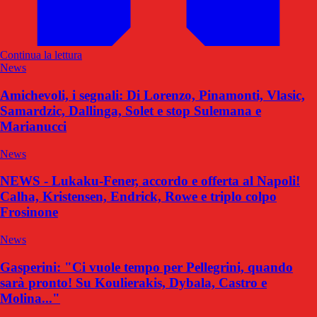
Continua la lettura
News
Amichevoli, i segnali: Di Lorenzo, Pinamonti, Vlasic,
Samardzic, Dallinga, Solet e stop Sulemana e
Marianucci
News
NEWS - Lukaku-Fener, accordo e offerta al Napoli!
Calha, Kristensen, Endrick, Rowe e triplo colpo
Frosinone
News
Gasperini: "Ci vuole tempo per Pellegrini, quando
sarà pronto! Su Koulierakis, Dybala, Castro e
Molina..."