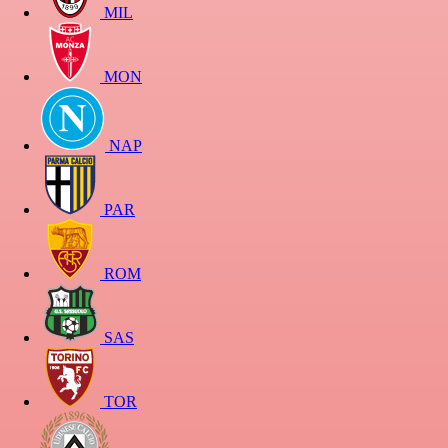
MIL
MON
NAP
PAR
ROM
SAS
TOR