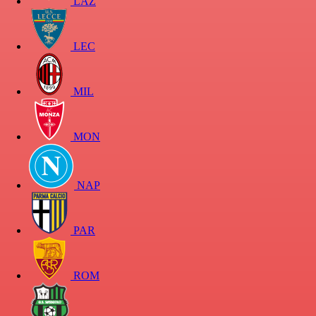
LAZ
LEC
MIL
MON
NAP
PAR
ROM