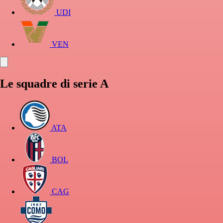
UDI
VEN
Le squadre di serie A
ATA
BOL
CAG