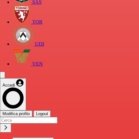
SAS
TOR
UDI
VEN
Accedi
Modifica profilo
Logout