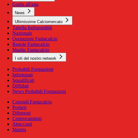
Guida all'asta
News
Ultimissime Calciomercato
Tabella Indisponibili
Nazionale
Quotazioni Fantacalcio
Regole Fantacalcio
Maglie Fantacalcio
I siti del nostro network
Probabili Formazioni
Infortunati
Squalificati
Diffidati
News Probabili Formazioni
Consigli Fantacalcio
Portieri
Difensori
Centrocampisti
Attaccanti
Mantra