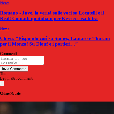
News
Romano - Juve, la verità sulle voci su Locatelli e il
Real! Contatti quotidiani per Kessie: cosa filtra
News
Chivu: “Rispondo così su Stones, Lautaro e Thuram
per il Monza! Su Diouf e i portieri…”
Commenti
Invia Commento
Tutti
Leggi altri commenti
Ultime Notizie