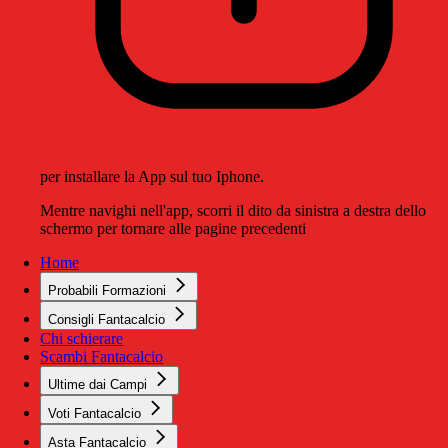
per installare la App sul tuo Iphone.
Mentre navighi nell'app, scorri il dito da sinistra a destra dello
schermo per tornare alle pagine precedenti
Home
Probabili Formazioni
Consigli Fantacalcio
Chi schierare
Scambi Fantacalcio
Ultime dai Campi
Voti Fantacalcio
Asta Fantacalcio