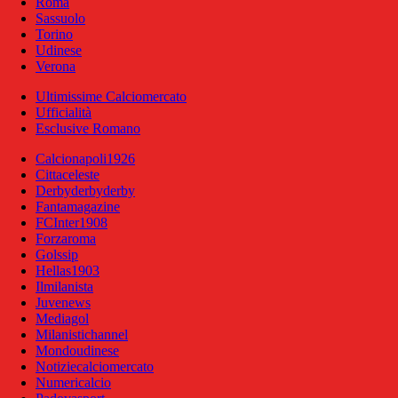
Roma
Sassuolo
Torino
Udinese
Verona
Ultimissime Calciomercato
Ufficialità
Esclusive Romano
Calcionapoli1926
Cittaceleste
Derbyderbyderby
Fantamagazine
FCInter1908
Forzaroma
Golssip
Hellas1903
Ilmilanista
Juvenews
Mediagol
Milanistichannel
Mondoudinese
Notiziecalciomercato
Numericalcio