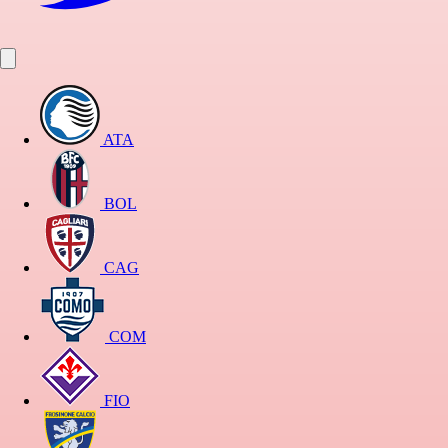
ATA
BOL
CAG
COM
FIO