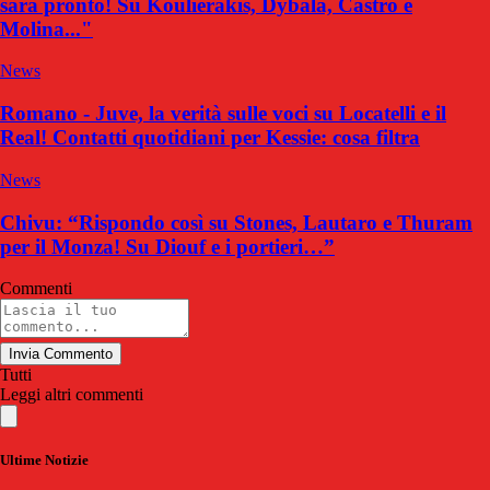
sarà pronto! Su Koulierakis, Dybala, Castro e
Molina..."
News
Romano - Juve, la verità sulle voci su Locatelli e il
Real! Contatti quotidiani per Kessie: cosa filtra
News
Chivu: “Rispondo così su Stones, Lautaro e Thuram
per il Monza! Su Diouf e i portieri…”
Commenti
Invia Commento
Tutti
Leggi altri commenti
Ultime Notizie