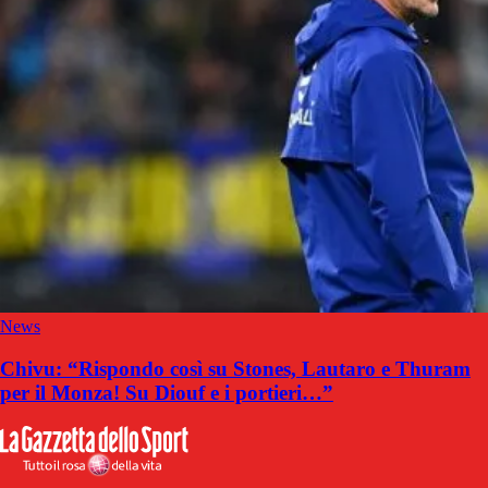
News
Chivu: “Rispondo così su Stones, Lautaro e Thuram
per il Monza! Su Diouf e i portieri…”