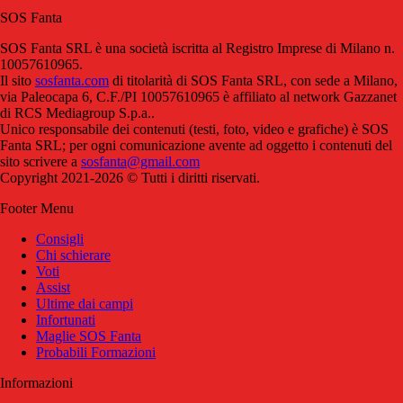
SOS Fanta
SOS Fanta SRL è una società iscritta al Registro Imprese di Milano n.
10057610965.
Il sito
sosfanta.com
di titolarità di SOS Fanta SRL, con sede a Milano,
via Paleocapa 6, C.F./PI 10057610965 è affiliato al network Gazzanet
di RCS Mediagroup S.p.a..
Unico responsabile dei contenuti (testi, foto, video e grafiche) è SOS
Fanta SRL; per ogni comunicazione avente ad oggetto i contenuti del
sito scrivere a
sosfanta@gmail.com
Copyright 2021-2026 © Tutti i diritti riservati.
Footer Menu
Consigli
Chi schierare
Voti
Assist
Ultime dai campi
Infortunati
Maglie SOS Fanta
Probabili Formazioni
Informazioni