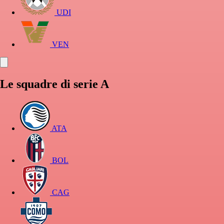
UDI
VEN
Le squadre di serie A
ATA
BOL
CAG