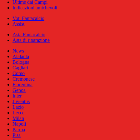
Ultime dai Campi
Indicazioni amichevoli
Voti Fantacalcio
Assist
Asta Fantacalcio
Asta di riparazione
News
Atalanta
Bologna
Cagliari
Como
Cremonese
Fiorentina
Genoa
Inter
Juventus
Lazio
Lecce
Milan
Napoli
Parma
Pisa