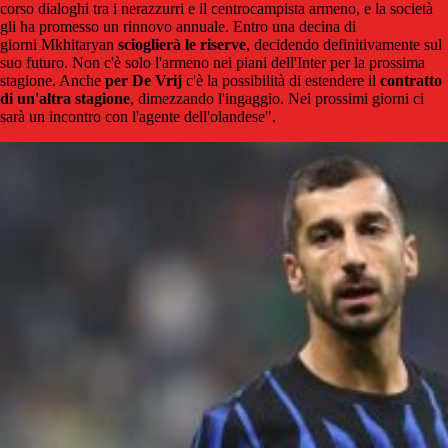
corso dialoghi tra i nerazzurri e il centrocampista armeno, e la società
gli ha promesso un rinnovo annuale. Entro una decina di
giorni Mkhitaryan
scioglierà le riserve
, decidendo definitivamente sul
suo futuro. Non c'è solo l'armeno nei piani dell'Inter per la prossima
stagione. Anche
per De Vrij
c'è la possibilità di estendere il
contratto
di un'altra stagione
, dimezzando l'ingaggio. Nei prossimi giorni ci
sarà un incontro con l'agente dell'olandese".