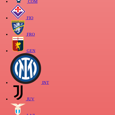
COM
FIO
FRO
GEN
INT
JUV