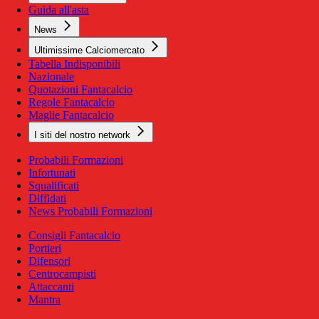
Guida all'asta
News
Ultimissime Calciomercato
Tabella Indisponibili
Nazionale
Quotazioni Fantacalcio
Regole Fantacalcio
Maglie Fantacalcio
I siti del nostro network
Probabili Formazioni
Infortunati
Squalificati
Diffidati
News Probabili Formazioni
Consigli Fantacalcio
Portieri
Difensori
Centrocampisti
Attaccanti
Mantra