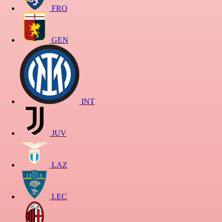
FRO
GEN
INT
JUV
LAZ
LEC