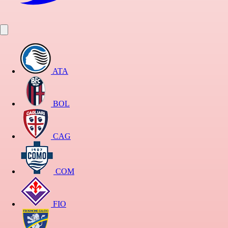
ATA
BOL
CAG
COM
FIO