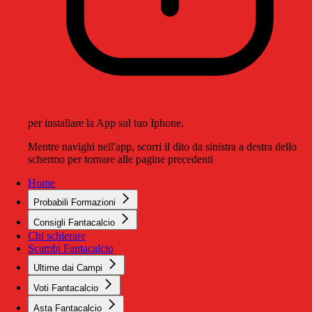
per installare la App sul tuo Iphone.
Mentre navighi nell'app, scorri il dito da sinistra a destra dello
schermo per tornare alle pagine precedenti
Home
Probabili Formazioni
Consigli Fantacalcio
Chi schierare
Scambi Fantacalcio
Ultime dai Campi
Voti Fantacalcio
Asta Fantacalcio