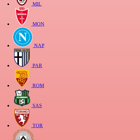
MIL
MON
NAP
PAR
ROM
SAS
TOR