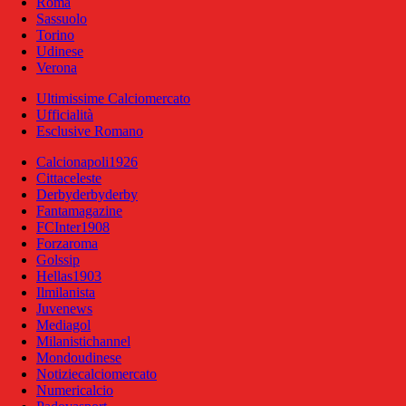
Roma
Sassuolo
Torino
Udinese
Verona
Ultimissime Calciomercato
Ufficialità
Esclusive Romano
Calcionapoli1926
Cittaceleste
Derbyderbyderby
Fantamagazine
FCInter1908
Forzaroma
Golssip
Hellas1903
Ilmilanista
Juvenews
Mediagol
Milanistichannel
Mondoudinese
Notiziecalciomercato
Numericalcio