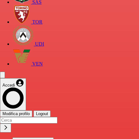
SAS
TOR
UDI
VEN
Accedi
Modifica profilo
Logout