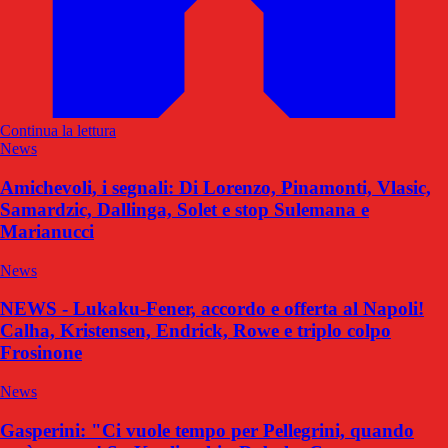
Continua la lettura
News
Amichevoli, i segnali: Di Lorenzo, Pinamonti, Vlasic,
Samardzic, Dallinga, Solet e stop Sulemana e
Marianucci
News
NEWS - Lukaku-Fener, accordo e offerta al Napoli!
Calha, Kristensen, Endrick, Rowe e triplo colpo
Frosinone
News
Gasperini: "Ci vuole tempo per Pellegrini, quando