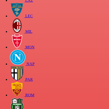
LAZ
LEC
MIL
MON
NAP
PAR
ROM