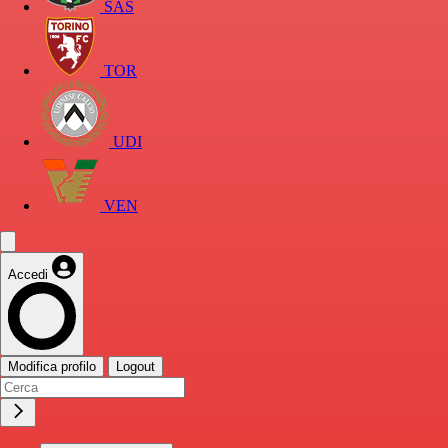
SAS
TOR
UDI
VEN
Accedi
Modifica profilo
Logout