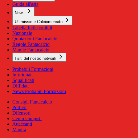
Guida all'asta
News
Ultimissime Calciomercato
Tabella Indisponibili
Nazionale
Quotazioni Fantacalcio
Regole Fantacalcio
Maglie Fantacalcio
I siti del nostro network
Probabili Formazioni
Infortunati
Squalificati
Diffidati
News Probabili Formazioni
Consigli Fantacalcio
Portieri
Difensori
Centrocampisti
Attaccanti
Mantra