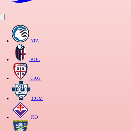
ATA
BOL
CAG
COM
FIO