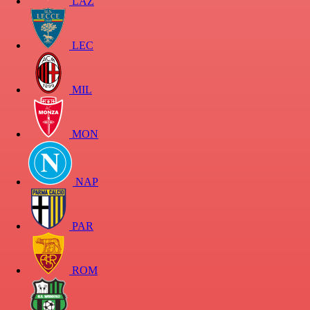
LAZ
LEC
MIL
MON
NAP
PAR
ROM