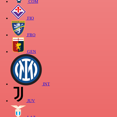
COM
FIO
FRO
GEN
INT
JUV