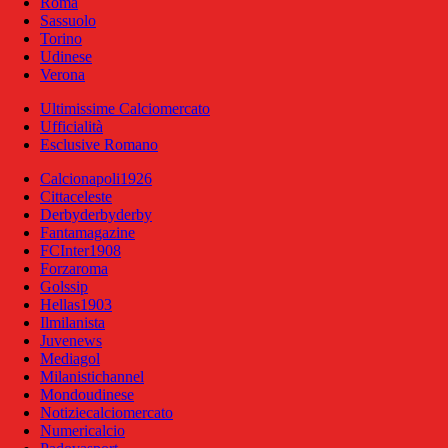
Roma
Sassuolo
Torino
Udinese
Verona
Ultimissime Calciomercato
Ufficialità
Esclusive Romano
Calcionapoli1926
Cittaceleste
Derbyderbyderby
Fantamagazine
FCInter1908
Forzaroma
Golssip
Hellas1903
Ilmilanista
Juvenews
Mediagol
Milanistichannel
Mondoudinese
Notiziecalciomercato
Numericalcio