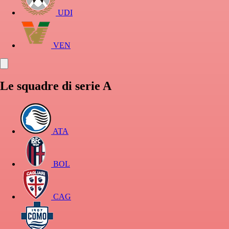
UDI
VEN
Le squadre di serie A
ATA
BOL
CAG