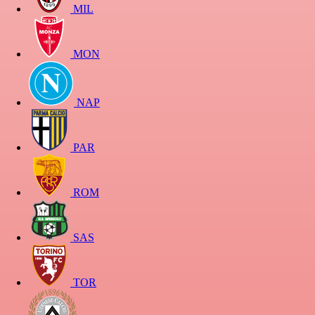
MIL
MON
NAP
PAR
ROM
SAS
TOR