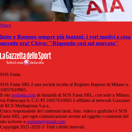
News
Inter e Romero sempre più lontani: i veri motivi e cosa
succede ora! Chivu: "Rispondo così sul mercato"
SOS Fanta
SOS Fanta SRL è una società iscritta al Registro Imprese di Milano n.
10057610965.
Il sito
sosfanta.com
di titolarità di SOS Fanta SRL, con sede a Milano,
via Paleocapa 6, C.F./PI 10057610965 è affiliato al network Gazzanet
di RCS Mediagroup S.p.a..
Unico responsabile dei contenuti (testi, foto, video e grafiche) è SOS
Fanta SRL; per ogni comunicazione avente ad oggetto i contenuti del
sito scrivere a
sosfanta@gmail.com
Copyright 2021-2026 © Tutti i diritti riservati.