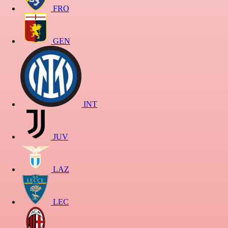
FRO
GEN
INT
JUV
LAZ
LEC