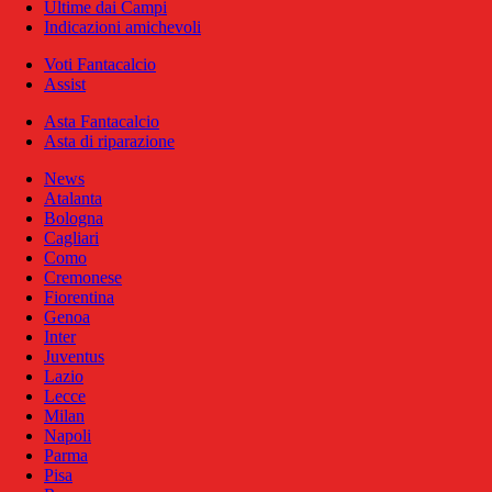
Ultime dai Campi
Indicazioni amichevoli
Voti Fantacalcio
Assist
Asta Fantacalcio
Asta di riparazione
News
Atalanta
Bologna
Cagliari
Como
Cremonese
Fiorentina
Genoa
Inter
Juventus
Lazio
Lecce
Milan
Napoli
Parma
Pisa