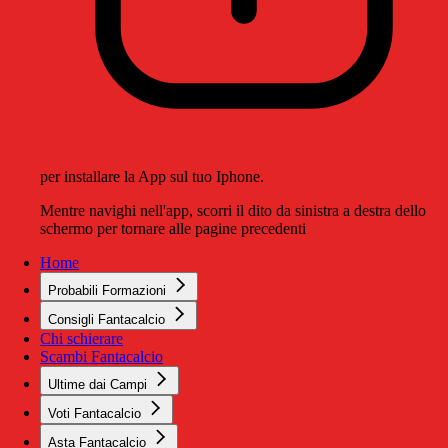
per installare la App sul tuo Iphone.
Mentre navighi nell'app, scorri il dito da sinistra a destra dello
schermo per tornare alle pagine precedenti
Home
Probabili Formazioni
Consigli Fantacalcio
Chi schierare
Scambi Fantacalcio
Ultime dai Campi
Voti Fantacalcio
Asta Fantacalcio