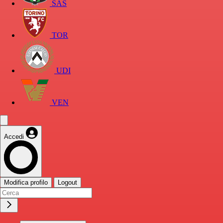
SAS
TOR
UDI
VEN
Accedi
Modifica profilo
Logout