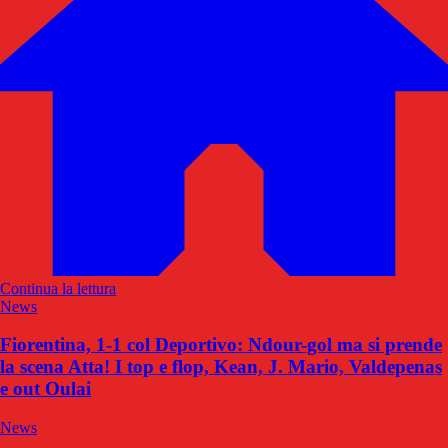
Continua la lettura
News
Fiorentina, 1-1 col Deportivo: Ndour-gol ma si prende
la scena Atta! I top e flop, Kean, J. Mario, Valdepenas
e out Oulai
News