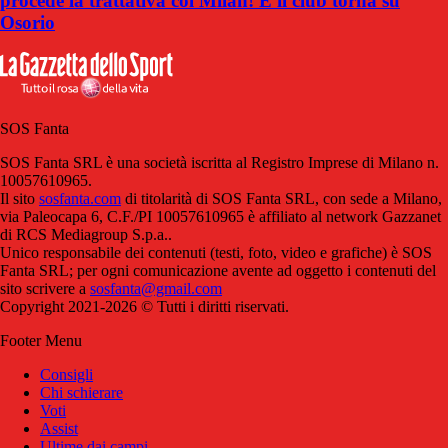
procede la trattativa col Milan! E il club torna su
Osorio
SOS Fanta
SOS Fanta SRL è una società iscritta al Registro Imprese di Milano n.
10057610965.
Il sito
sosfanta.com
di titolarità di SOS Fanta SRL, con sede a Milano,
via Paleocapa 6, C.F./PI 10057610965 è affiliato al network Gazzanet
di RCS Mediagroup S.p.a..
Unico responsabile dei contenuti (testi, foto, video e grafiche) è SOS
Fanta SRL; per ogni comunicazione avente ad oggetto i contenuti del
sito scrivere a
sosfanta@gmail.com
Copyright 2021-2026 © Tutti i diritti riservati.
Footer Menu
Consigli
Chi schierare
Voti
Assist
Ultime dai campi