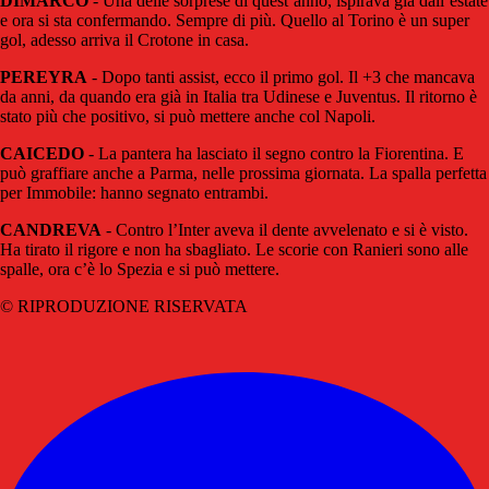
DIMARCO
- Una delle sorprese di quest’anno, ispirava già dall’estate
e ora si sta confermando. Sempre di più. Quello al Torino è un super
gol, adesso arriva il Crotone in casa.
PEREYRA
- Dopo tanti assist, ecco il primo gol. Il +3 che mancava
da anni, da quando era già in Italia tra Udinese e Juventus. Il ritorno è
stato più che positivo, si può mettere anche col Napoli.
CAICEDO
- La pantera ha lasciato il segno contro la Fiorentina. E
può graffiare anche a Parma, nelle prossima giornata. La spalla perfetta
per Immobile: hanno segnato entrambi.
CANDREVA
- Contro l’Inter aveva il dente avvelenato e si è visto.
Ha tirato il rigore e non ha sbagliato. Le scorie con Ranieri sono alle
spalle, ora c’è lo Spezia e si può mettere.
© RIPRODUZIONE RISERVATA