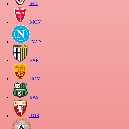
MIL
MON
NAP
PAR
ROM
SAS
TOR