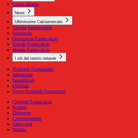
Guida all'asta
News
Ultimissime Calciomercato
Tabella Indisponibili
Nazionale
Quotazioni Fantacalcio
Regole Fantacalcio
Maglie Fantacalcio
I siti del nostro network
Probabili Formazioni
Infortunati
Squalificati
Diffidati
News Probabili Formazioni
Consigli Fantacalcio
Portieri
Difensori
Centrocampisti
Attaccanti
Mantra