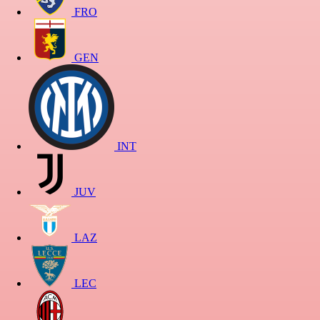
FRO
GEN
INT
JUV
LAZ
LEC