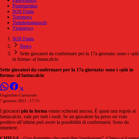
Padovasport
Pianetamilan
SOS Fanta
Toronews
Tuttobolognaweb
Violanews
SOS Fanta
News
Sette giocatori da confermare per la 17a giornata: sono i «più
in forma» al fantacalcio
Sette giocatori da confermare per la 17a giornata: sono i «più in
forma» al fantacalcio
Guglielmo Cannavale
7 gennaio 2021 - 17:15
I giocatori
più in forma
vanno schierati ancora. È quasi una regola al
fantacalcio, vale per tutti i ruoli. Se un giocatore ha preso un voto
positivo all’ultima può avere la possibilità di confermarsi. Sono da
rimettere.
CHIESA
- Una doppietta che vuol dire “esplosione”. Chiesa si è preso