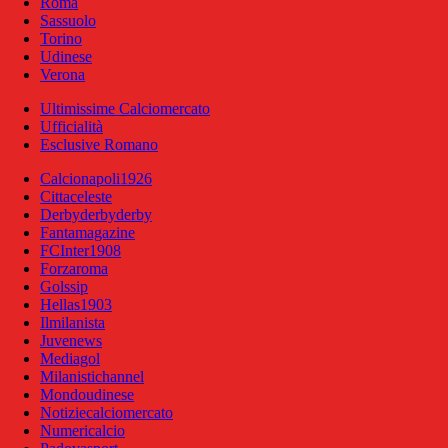
Roma
Sassuolo
Torino
Udinese
Verona
Ultimissime Calciomercato
Ufficialità
Esclusive Romano
Calcionapoli1926
Cittaceleste
Derbyderbyderby
Fantamagazine
FCInter1908
Forzaroma
Golssip
Hellas1903
Ilmilanista
Juvenews
Mediagol
Milanistichannel
Mondoudinese
Notiziecalciomercato
Numericalcio