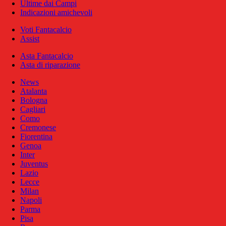
Ultime dai Campi
Indicazioni amichevoli
Voti Fantacalcio
Assist
Asta Fantacalcio
Asta di riparazione
News
Atalanta
Bologna
Cagliari
Como
Cremonese
Fiorentina
Genoa
Inter
Juventus
Lazio
Lecce
Milan
Napoli
Parma
Pisa