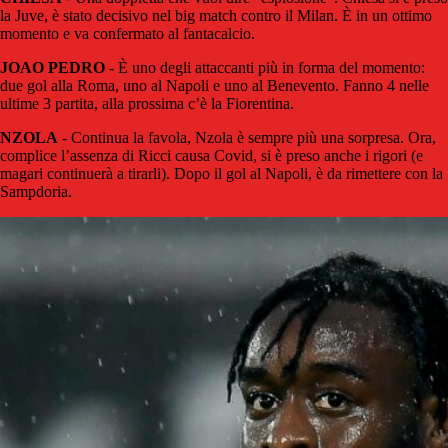
la Juve, è stato decisivo nel big match contro il Milan. È in un ottimo
momento e va confermato al fantacalcio.
JOAO PEDRO
- È uno degli attaccanti più in forma del momento:
due gol alla Roma, uno al Napoli e uno al Benevento. Fanno 4 nelle
ultime 3 partita, alla prossima c’è la Fiorentina.
NZOLA
- Continua la favola, Nzola è sempre più una sorpresa. Ora,
complice l’assenza di Ricci causa Covid, si è preso anche i rigori (e
magari continuerà a tirarli). Dopo il gol al Napoli, è da rimettere con la
Sampdoria.