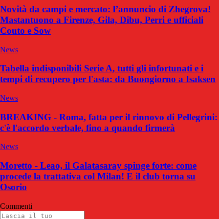
Novità da campi e mercato: l’annuncio di Zhegrova!
Mastantuono a Firenze, Gila, Dibu, Perri e ufficiali
Couto e Sow
News
Tabella indisponibili Serie A, tutti gli infortunati e i
tempi di recupero per l'asta: da Buongiorno a Isaksen
News
BREAKING - Roma, fatta per il rinnovo di Pellegrini:
c'è l'accordo verbale, fino a quando firmerà
News
Moretto - Leao, il Galatasaray spinge forte: come
procede la trattativa col Milan! E il club torna su
Osorio
Commenti