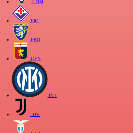
COM
FIO
FRO
GEN
INT
JUV