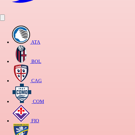
ATA
BOL
CAG
COM
FIO