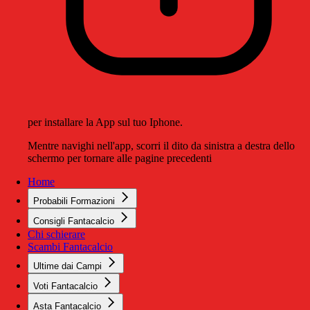
per installare la App sul tuo Iphone.
Mentre navighi nell'app, scorri il dito da sinistra a destra dello
schermo per tornare alle pagine precedenti
Home
Probabili Formazioni
Consigli Fantacalcio
Chi schierare
Scambi Fantacalcio
Ultime dai Campi
Voti Fantacalcio
Asta Fantacalcio