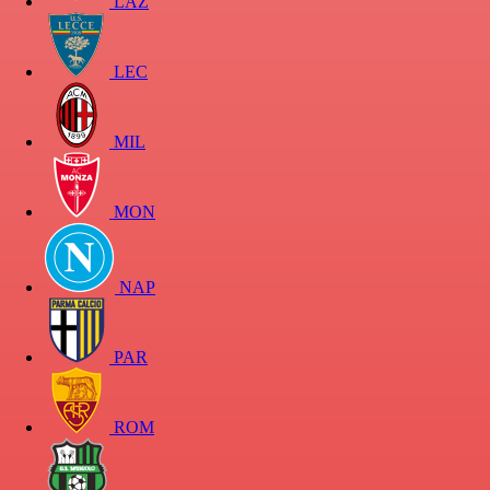
LAZ
LEC
MIL
MON
NAP
PAR
ROM