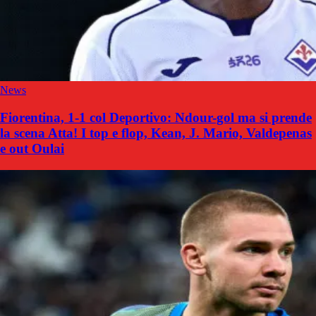
News
Fiorentina, 1-1 col Deportivo: Ndour-gol ma si prende
la scena Atta! I top e flop, Kean, J. Mario, Valdepenas
e out Oulai