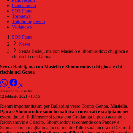
Padovasport
Pianetamilan
SOS Fanta
Toronews
Tuttobolognaweb
Violanews
SOS Fanta
News
Senza Badelj, ma con Masiello e Shomurodov: chi gioca e
chi rischia nel Genoa
Senza Badelj, ma con Masiello e Shomurodov: chi gioca e chi
rischia nel Genoa
Alessandro Cosattini
12 febbraio 2021 - 16:15
Rientri importantissimi per Ballardini verso Torino-Genoa.
Masiello,
Pjaca e Shomurodov sono tornati tra i convocati e scalpitano
per
essere titolari. Il difensore si gioca con Goldaniga il posto accanto a
Radovanovic e Criscito. Shomurodov si contende con Pandev e
Scamacca una maglia in attacco, mentre l'altra sarà ancora di Destro. In
mediana
mancherà Badelj per squalifica
: ballottaggio tra Behrami e