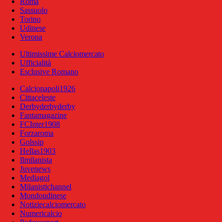
Roma
Sassuolo
Torino
Udinese
Verona
Ultimissime Calciomercato
Ufficialità
Esclusive Romano
Calcionapoli1926
Cittaceleste
Derbyderbyderby
Fantamagazine
FCInter1908
Forzaroma
Golssip
Hellas1903
Ilmilanista
Juvenews
Mediagol
Milanistichannel
Mondoudinese
Notiziecalciomercato
Numericalcio