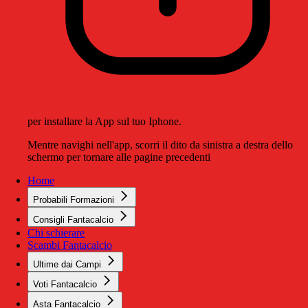
per installare la App sul tuo Iphone.
Mentre navighi nell'app, scorri il dito da sinistra a destra dello
schermo per tornare alle pagine precedenti
Home
Probabili Formazioni
Consigli Fantacalcio
Chi schierare
Scambi Fantacalcio
Ultime dai Campi
Voti Fantacalcio
Asta Fantacalcio