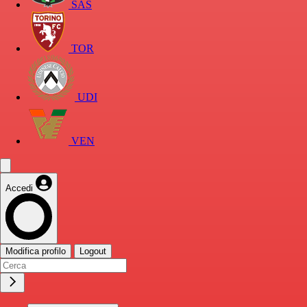
SAS
TOR
UDI
VEN
Accedi
Modifica profilo
Logout