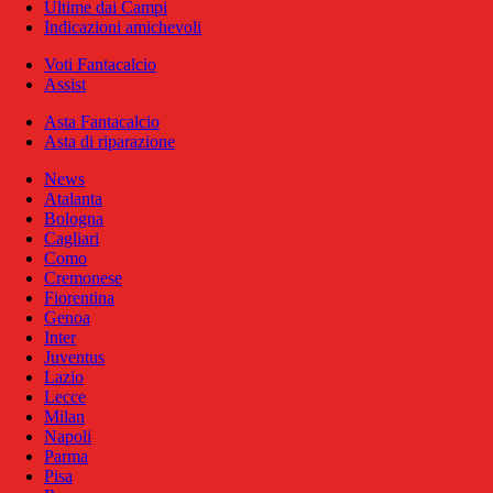
Ultime dai Campi
Indicazioni amichevoli
Voti Fantacalcio
Assist
Asta Fantacalcio
Asta di riparazione
News
Atalanta
Bologna
Cagliari
Como
Cremonese
Fiorentina
Genoa
Inter
Juventus
Lazio
Lecce
Milan
Napoli
Parma
Pisa