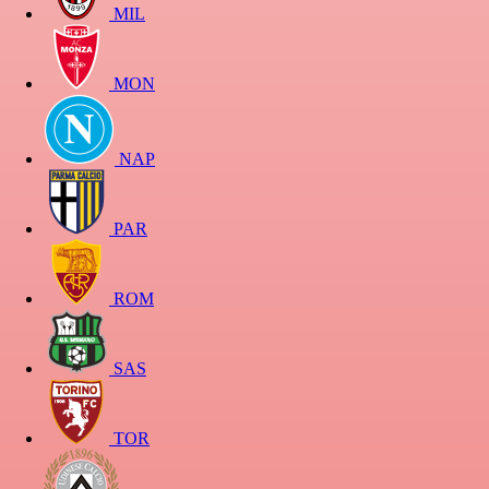
MIL
MON
NAP
PAR
ROM
SAS
TOR