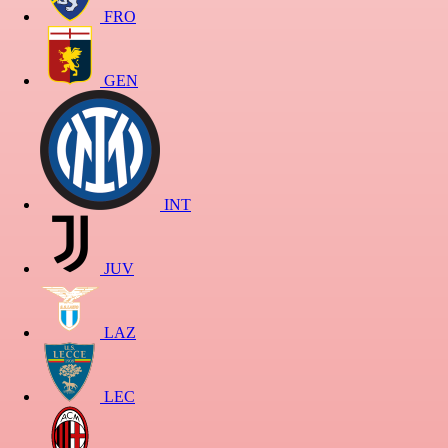
FRO
GEN
INT
JUV
LAZ
LEC