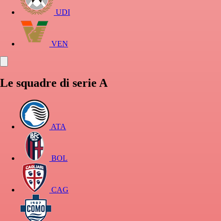
UDI
VEN
Le squadre di serie A
ATA
BOL
CAG