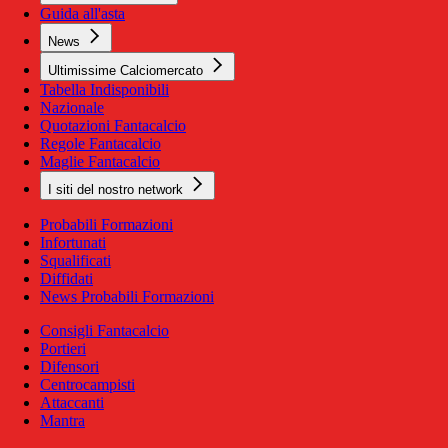
Guida all'asta
News
Ultimissime Calciomercato
Tabella Indisponibili
Nazionale
Quotazioni Fantacalcio
Regole Fantacalcio
Maglie Fantacalcio
I siti del nostro network
Probabili Formazioni
Infortunati
Squalificati
Diffidati
News Probabili Formazioni
Consigli Fantacalcio
Portieri
Difensori
Centrocampisti
Attaccanti
Mantra