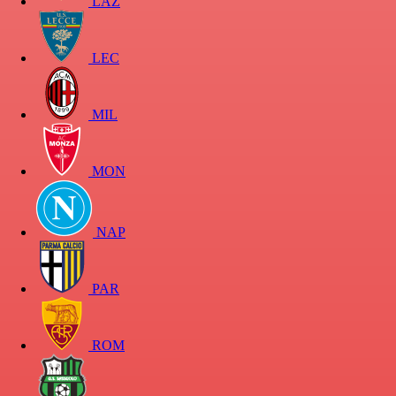
LAZ
LEC
MIL
MON
NAP
PAR
ROM