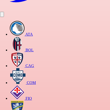
ATA
BOL
CAG
COM
FIO