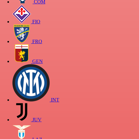
COM
FIO
FRO
GEN
INT
JUV