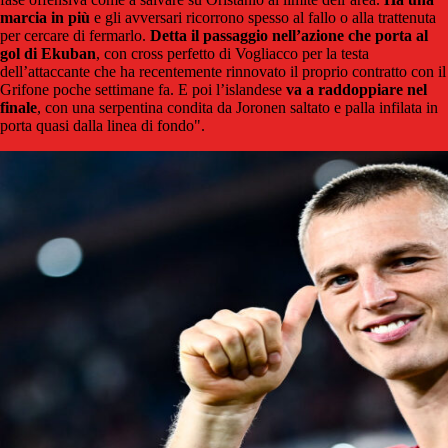
marcia in più
e gli avversari ricorrono spesso al fallo o alla trattenuta
per cercare di fermarlo.
Detta il passaggio nell’azione che porta al
gol di Ekuban
, con cross perfetto di Vogliacco per la testa
dell’attaccante che ha recentemente rinnovato il proprio contratto con il
Grifone poche settimane fa. E poi l’islandese
va a raddoppiare nel
finale
, con una serpentina condita da Joronen saltato e palla infilata in
porta quasi dalla linea di fondo".