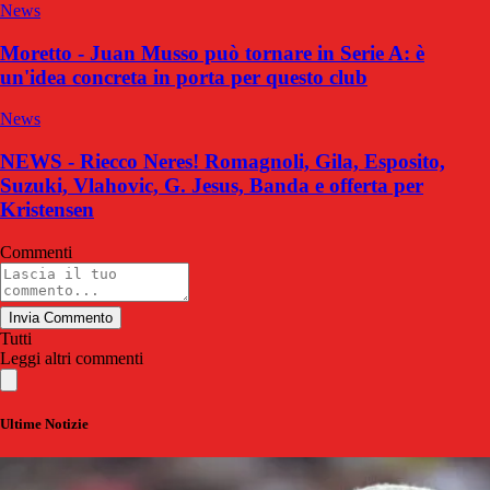
News
Moretto - Juan Musso può tornare in Serie A: è
un'idea concreta in porta per questo club
News
NEWS - Riecco Neres! Romagnoli, Gila, Esposito,
Suzuki, Vlahovic, G. Jesus, Banda e offerta per
Kristensen
Commenti
Invia Commento
Tutti
Leggi altri commenti
Ultime Notizie