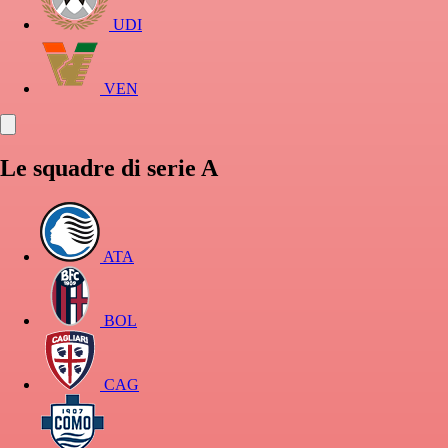
UDI
VEN
Le squadre di serie A
ATA
BOL
CAG