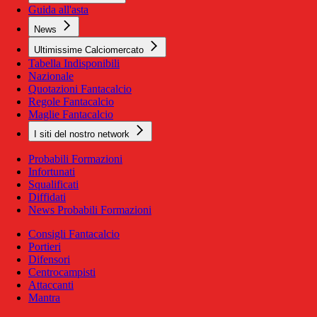
Guida all'asta
News
Ultimissime Calciomercato
Tabella Indisponibili
Nazionale
Quotazioni Fantacalcio
Regole Fantacalcio
Maglie Fantacalcio
I siti del nostro network
Probabili Formazioni
Infortunati
Squalificati
Diffidati
News Probabili Formazioni
Consigli Fantacalcio
Portieri
Difensori
Centrocampisti
Attaccanti
Mantra