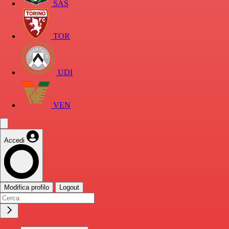
SAS
TOR
UDI
VEN
Accedi
Modifica profilo
Logout