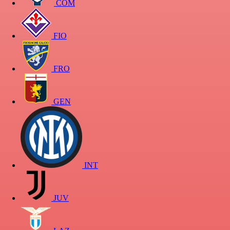
COM
FIO
FRO
GEN
INT
JUV