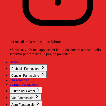
per installare la App sul tuo Iphone.
Mentre navighi nell'app, scorri il dito da sinistra a destra dello
schermo per tornare alle pagine precedenti
Home
Probabili Formazioni
Consigli Fantacalcio
Chi schierare
Scambi Fantacalcio
Ultime dai Campi
Voti Fantacalcio
Asta Fantacalcio