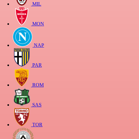
MIL
MON
NAP
PAR
ROM
SAS
TOR