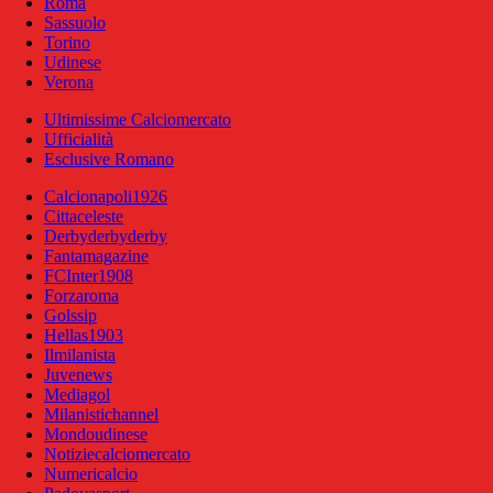
Roma
Sassuolo
Torino
Udinese
Verona
Ultimissime Calciomercato
Ufficialità
Esclusive Romano
Calcionapoli1926
Cittaceleste
Derbyderbyderby
Fantamagazine
FCInter1908
Forzaroma
Golssip
Hellas1903
Ilmilanista
Juvenews
Mediagol
Milanistichannel
Mondoudinese
Notiziecalciomercato
Numericalcio