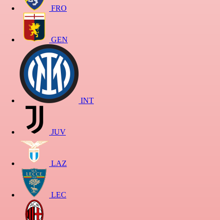
FRO
GEN
INT
JUV
LAZ
LEC