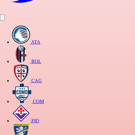
ATA
BOL
CAG
COM
FIO