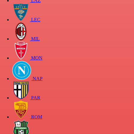
LAZ
LEC
MIL
MON
NAP
PAR
ROM