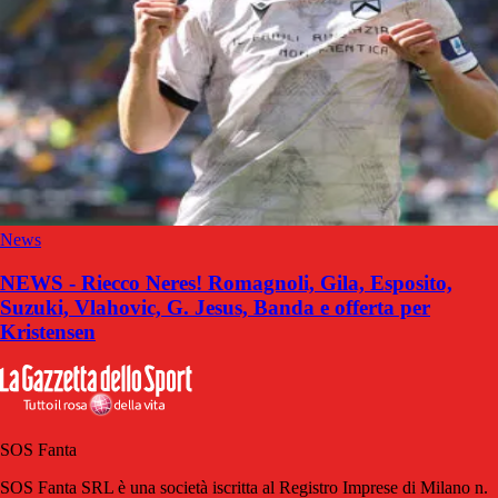
News
NEWS - Riecco Neres! Romagnoli, Gila, Esposito,
Suzuki, Vlahovic, G. Jesus, Banda e offerta per
Kristensen
SOS Fanta
SOS Fanta SRL è una società iscritta al Registro Imprese di Milano n.