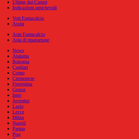
Ultime dai Campi
Indicazioni amichevoli
Voti Fantacalcio
Assist
Asta Fantacalcio
Asta di riparazione
News
Atalanta
Bologna
Cagliari
Como
Cremonese
Fiorentina
Genoa
Inter
Juventus
Lazio
Lecce
Milan
Napoli
Parma
Pisa