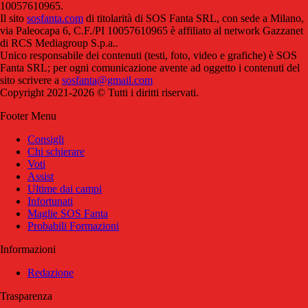
10057610965.
Il sito
sosfanta.com
di titolarità di SOS Fanta SRL, con sede a Milano,
via Paleocapa 6, C.F./PI 10057610965 è affiliato al network Gazzanet
di RCS Mediagroup S.p.a..
Unico responsabile dei contenuti (testi, foto, video e grafiche) è SOS
Fanta SRL; per ogni comunicazione avente ad oggetto i contenuti del
sito scrivere a
sosfanta@gmail.com
Copyright 2021-2026 © Tutti i diritti riservati.
Footer Menu
Consigli
Chi schierare
Voti
Assist
Ultime dai campi
Infortunati
Maglie SOS Fanta
Probabili Formazioni
Informazioni
Redazione
Trasparenza