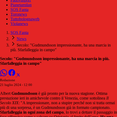
Padovasport
Pianetamilan
SOS Fanta
Toronews
Tuttobolognaweb
Violanews
SOS Fanta
News
Secolo: "Gudmundsson impressionante, ha una marcia in
più. Sfarfalleggia in campo"
Secolo: "Gudmundsson impressionante, ha una marcia in più.
Sfarfalleggia in campo"
Redazione
21 luglio 2024 - 12:00
Albert
Gudmundsson
è già pronto per la nuova stagione. Ottima
prestazione ieri in amichevole contro il Venezia, come sottolinea
Il
Secolo XIX
: "A impressionare, non a stupire perché non si tratta ormai
più di una sorpresa, è un Gudmundsson già in formato campionato.
Sfarfalleggia in ogni zona del campo
, lo trovi a dettare il passaggio in
fase offensiva come a salvare su Oristanio al limite dell’area.
Ha una