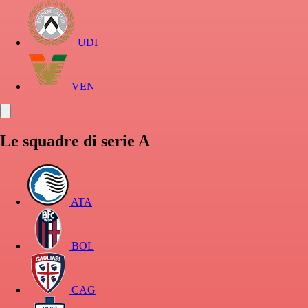
UDI
VEN
Le squadre di serie A
ATA
BOL
CAG