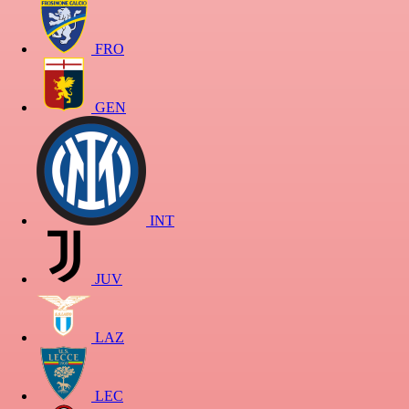
FRO
GEN
INT
JUV
LAZ
LEC