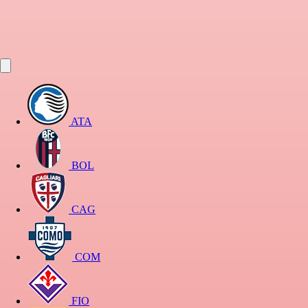
ATA
BOL
CAG
COM
FIO