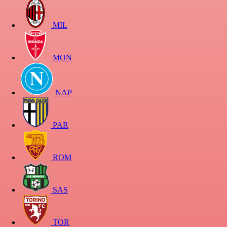
MIL
MON
NAP
PAR
ROM
SAS
TOR