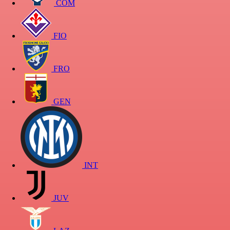
COM
FIO
FRO
GEN
INT
JUV