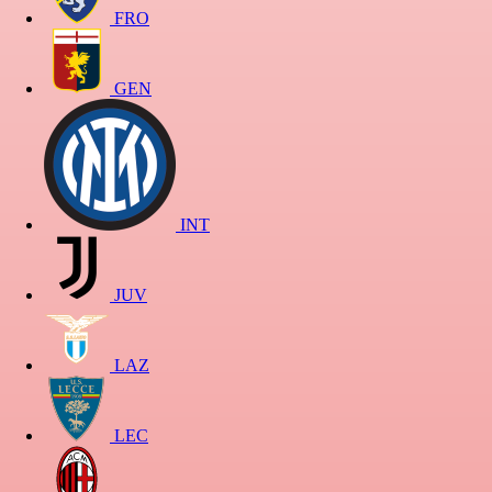
FRO
GEN
INT
JUV
LAZ
LEC