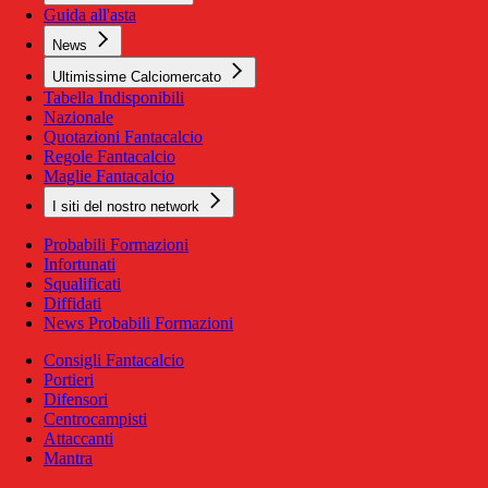
Guida all'asta
News
Ultimissime Calciomercato
Tabella Indisponibili
Nazionale
Quotazioni Fantacalcio
Regole Fantacalcio
Maglie Fantacalcio
I siti del nostro network
Probabili Formazioni
Infortunati
Squalificati
Diffidati
News Probabili Formazioni
Consigli Fantacalcio
Portieri
Difensori
Centrocampisti
Attaccanti
Mantra