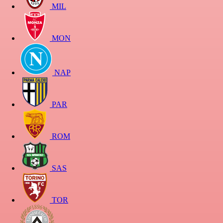
MIL
MON
NAP
PAR
ROM
SAS
TOR