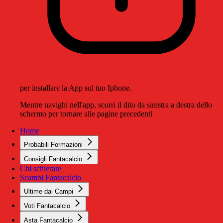
per installare la App sul tuo Iphone.
Mentre navighi nell'app, scorri il dito da sinistra a destra dello
schermo per tornare alle pagine precedenti
Home
Probabili Formazioni
Consigli Fantacalcio
Chi schierare
Scambi Fantacalcio
Ultime dai Campi
Voti Fantacalcio
Asta Fantacalcio