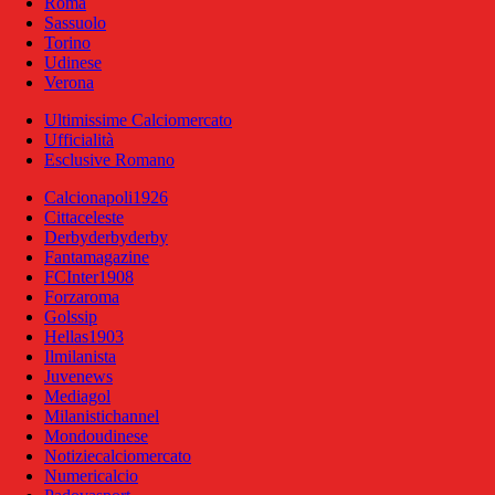
Roma
Sassuolo
Torino
Udinese
Verona
Ultimissime Calciomercato
Ufficialità
Esclusive Romano
Calcionapoli1926
Cittaceleste
Derbyderbyderby
Fantamagazine
FCInter1908
Forzaroma
Golssip
Hellas1903
Ilmilanista
Juvenews
Mediagol
Milanistichannel
Mondoudinese
Notiziecalciomercato
Numericalcio