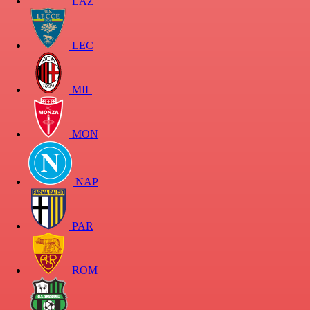
LAZ
LEC
MIL
MON
NAP
PAR
ROM