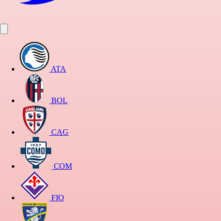
ATA
BOL
CAG
COM
FIO