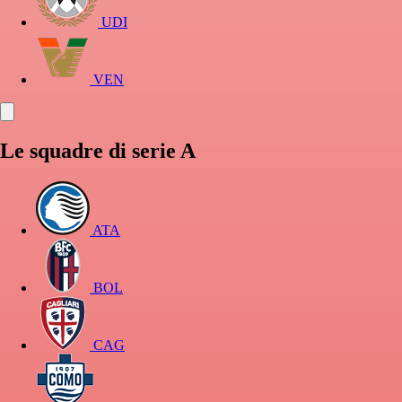
UDI
VEN
Le squadre di serie A
ATA
BOL
CAG