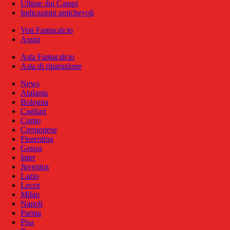
Ultime dai Campi
Indicazioni amichevoli
Voti Fantacalcio
Assist
Asta Fantacalcio
Asta di riparazione
News
Atalanta
Bologna
Cagliari
Como
Cremonese
Fiorentina
Genoa
Inter
Juventus
Lazio
Lecce
Milan
Napoli
Parma
Pisa