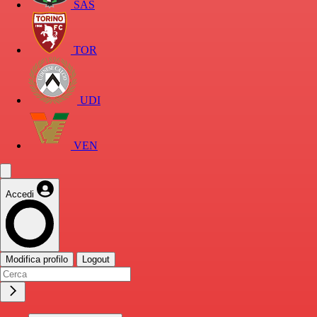
SAS
TOR
UDI
VEN
Accedi
Modifica profilo
Logout