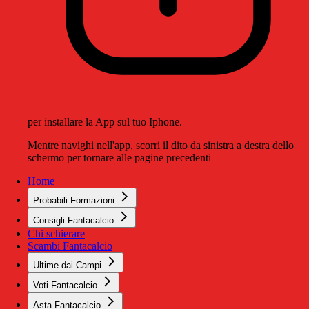
per installare la App sul tuo Iphone.
Mentre navighi nell'app, scorri il dito da sinistra a destra dello
schermo per tornare alle pagine precedenti
Home
Probabili Formazioni
Consigli Fantacalcio
Chi schierare
Scambi Fantacalcio
Ultime dai Campi
Voti Fantacalcio
Asta Fantacalcio