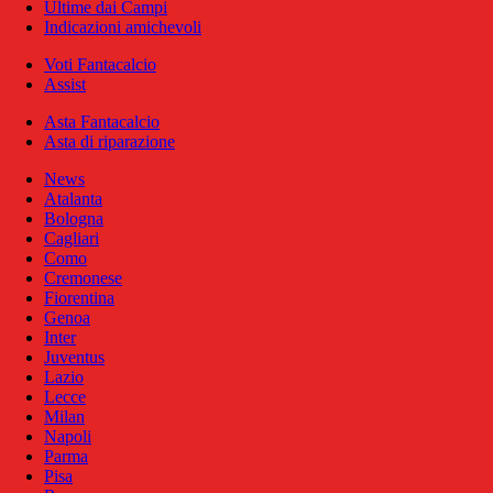
Ultime dai Campi
Indicazioni amichevoli
Voti Fantacalcio
Assist
Asta Fantacalcio
Asta di riparazione
News
Atalanta
Bologna
Cagliari
Como
Cremonese
Fiorentina
Genoa
Inter
Juventus
Lazio
Lecce
Milan
Napoli
Parma
Pisa