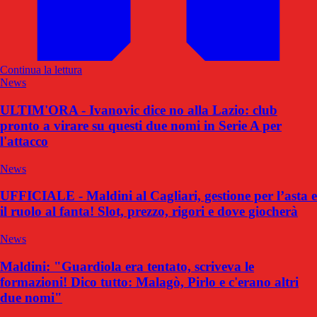
Continua la lettura
News
ULTIM'ORA - Ivanovic dice no alla Lazio: club
pronto a virare su questi due nomi in Serie A per
l'attacco
News
UFFICIALE - Maldini al Cagliari, gestione per l’asta e
il ruolo al fanta! Slot, prezzo, rigori e dove giocherà
News
Maldini: "Guardiola era tentato, scriveva le
formazioni! Dico tutto: Malagò, Pirlo e c'erano altri
due nomi"