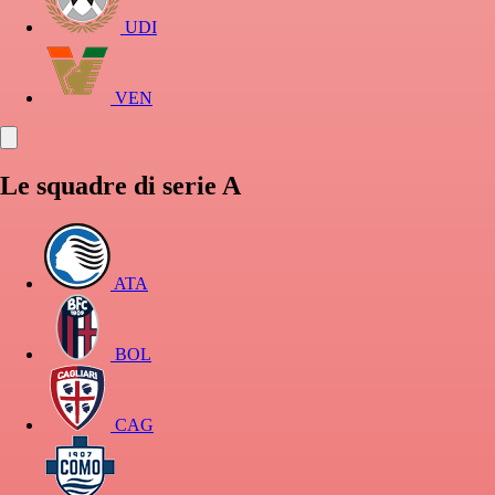
UDI
VEN
Le squadre di serie A
ATA
BOL
CAG