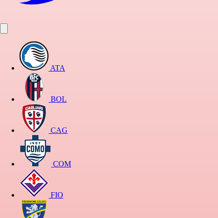
ATA
BOL
CAG
COM
FIO