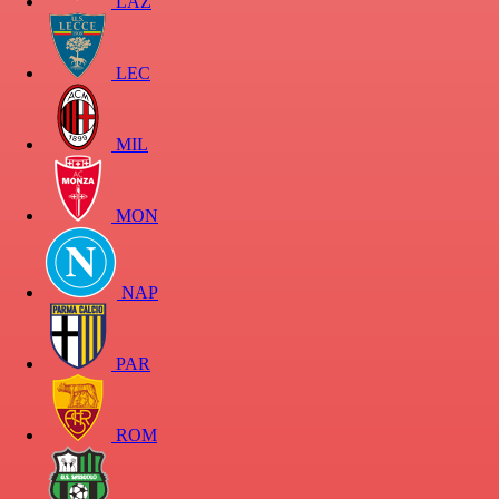
LAZ
LEC
MIL
MON
NAP
PAR
ROM