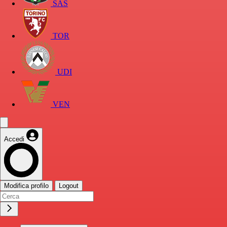
SAS
TOR
UDI
VEN
Accedi
Modifica profilo
Logout