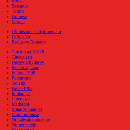
Roma
Sassuolo
Torino
Udinese
Verona
Ultimissime Calciomercato
Ufficialità
Esclusive Romano
Calcionapoli1926
Cittaceleste
Derbyderbyderby
Fantamagazine
FCInter1908
Forzaroma
Golssip
Hellas1903
Ilmilanista
Juvenews
Mediagol
Milanistichannel
Mondoudinese
Notiziecalciomercato
Numericalcio