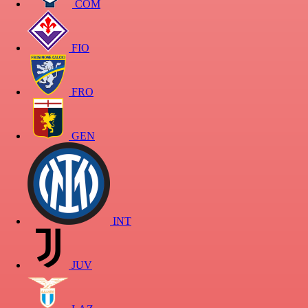
COM
FIO
FRO
GEN
INT
JUV