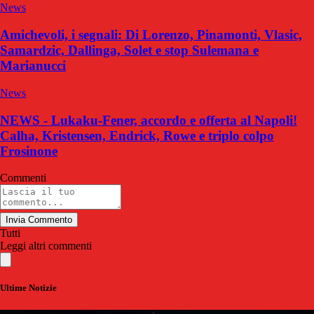
News
Amichevoli, i segnali: Di Lorenzo, Pinamonti, Vlasic,
Samardzic, Dallinga, Solet e stop Sulemana e
Marianucci
News
NEWS - Lukaku-Fener, accordo e offerta al Napoli!
Calha, Kristensen, Endrick, Rowe e triplo colpo
Frosinone
Commenti
Invia Commento
Tutti
Leggi altri commenti
Ultime Notizie