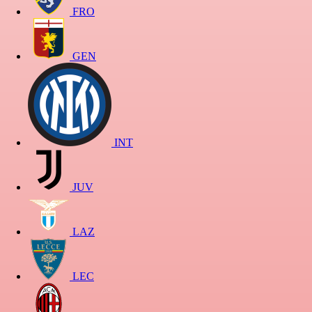
FRO
GEN
INT
JUV
LAZ
LEC