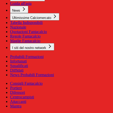
Guida all'asta
News
Ultimissime Calciomercato
Tabella Indisponibili
Nazionale
Quotazioni Fantacalcio
Regole Fantacalcio
Maglie Fantacalcio
I siti del nostro network
Probabili Formazioni
Infortunati
Squalificati
Diffidati
News Probabili Formazioni
Consigli Fantacalcio
Portieri
Difensori
Centrocampisti
Attaccanti
Mantra