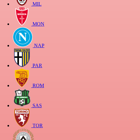
MIL
MON
NAP
PAR
ROM
SAS
TOR