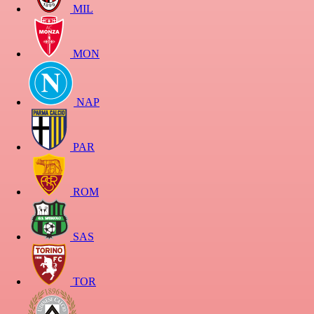
MIL
MON
NAP
PAR
ROM
SAS
TOR