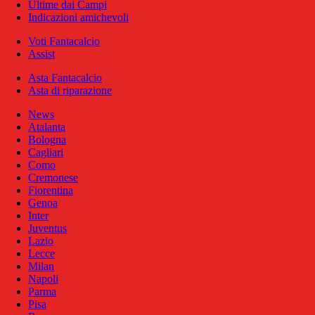
Ultime dai Campi
Indicazioni amichevoli
Voti Fantacalcio
Assist
Asta Fantacalcio
Asta di riparazione
News
Atalanta
Bologna
Cagliari
Como
Cremonese
Fiorentina
Genoa
Inter
Juventus
Lazio
Lecce
Milan
Napoli
Parma
Pisa