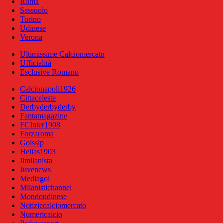
Roma
Sassuolo
Torino
Udinese
Verona
Ultimissime Calciomercato
Ufficialità
Esclusive Romano
Calcionapoli1926
Cittaceleste
Derbyderbyderby
Fantamagazine
FCInter1908
Forzaroma
Golssip
Hellas1903
Ilmilanista
Juvenews
Mediagol
Milanistichannel
Mondoudinese
Notiziecalciomercato
Numericalcio