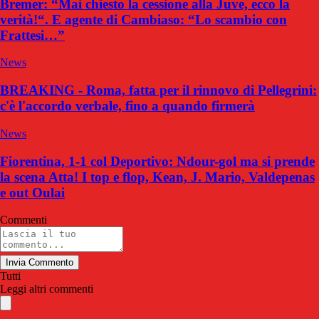
Bremer: “Mai chiesto la cessione alla Juve, ecco la
verità!“. E agente di Cambiaso: “Lo scambio con
Frattesi…”
News
BREAKING - Roma, fatta per il rinnovo di Pellegrini:
c'è l'accordo verbale, fino a quando firmerà
News
Fiorentina, 1-1 col Deportivo: Ndour-gol ma si prende
la scena Atta! I top e flop, Kean, J. Mario, Valdepenas
e out Oulai
Commenti
Invia Commento
Tutti
Leggi altri commenti