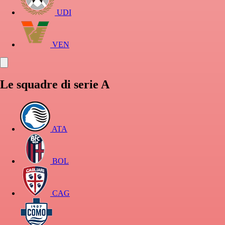
UDI
VEN
Le squadre di serie A
ATA
BOL
CAG