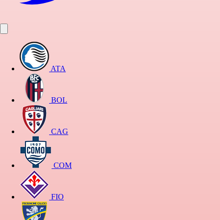
ATA
BOL
CAG
COM
FIO