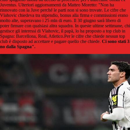
Juventus. Ulteriori aggiornamenti da Matteo Moretto: "Non ha
rinnovato con la Juve perché le parti non si sono trovate. Le cifre che
Vlahovic chiedeva tra stipendio, bonus alla firma e commissioni erano
molto alte, superavano i 25 mln di euro. Il 30 giugno sarà libero di
poter firmare con qualsiasi altra squadra. In queste ultime settimane, chi
gestisce gli interessi di Vlahovic, il papà, lo ha proposto a top club in
Spagna: Barcellona, Real, Atletico.Per le cifre che chiede nessun top
club è disposto ad accettare e pagare quello che chiede.
Ci sono stati 3
no dalla Spagna".