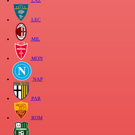
LAZ
LEC
MIL
MON
NAP
PAR
ROM