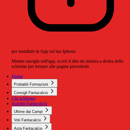
per installare la App sul tuo Iphone.
Mentre navighi nell'app, scorri il dito da sinistra a destra dello
schermo per tornare alle pagine precedenti
Home
Probabili Formazioni
Consigli Fantacalcio
Chi schierare
Scambi Fantacalcio
Ultime dai Campi
Voti Fantacalcio
Asta Fantacalcio