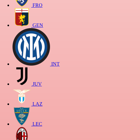
FRO
GEN
INT
JUV
LAZ
LEC