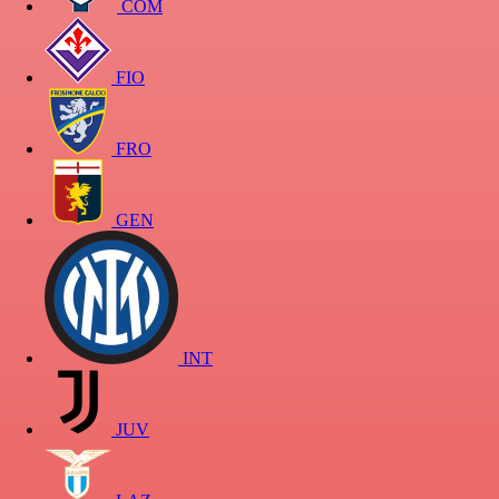
COM
FIO
FRO
GEN
INT
JUV