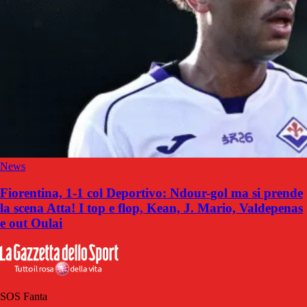
News
Fiorentina, 1-1 col Deportivo: Ndour-gol ma si prende
la scena Atta! I top e flop, Kean, J. Mario, Valdepenas
e out Oulai
SOS Fanta