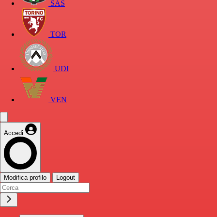
SAS
TOR
UDI
VEN
Accedi
Modifica profilo
Logout