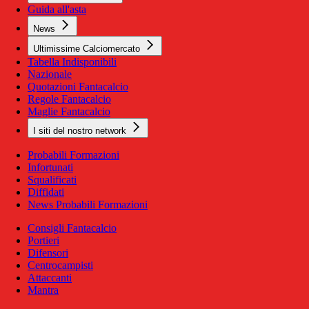
Guida all'asta
News
Ultimissime Calciomercato
Tabella Indisponibili
Nazionale
Quotazioni Fantacalcio
Regole Fantacalcio
Maglie Fantacalcio
I siti del nostro network
Probabili Formazioni
Infortunati
Squalificati
Diffidati
News Probabili Formazioni
Consigli Fantacalcio
Portieri
Difensori
Centrocampisti
Attaccanti
Mantra