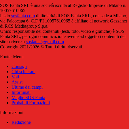
SOS Fanta SRL è una società iscritta al Registro Imprese di Milano n.
10057610965.
Il sito
sosfanta.com
di titolarità di SOS Fanta SRL, con sede a Milano,
via Paleocapa 6, C.F./PI 10057610965 è affiliato al network Gazzanet
di RCS Mediagroup S.p.a..
Unico responsabile dei contenuti (testi, foto, video e grafiche) è SOS
Fanta SRL; per ogni comunicazione avente ad oggetto i contenuti del
sito scrivere a
sosfanta@gmail.com
Copyright 2021-2026 © Tutti i diritti riservati.
Footer Menu
Consigli
Chi schierare
Voti
Assist
Ultime dai campi
Infortunati
Maglie SOS Fanta
Probabili Formazioni
Informazioni
Redazione