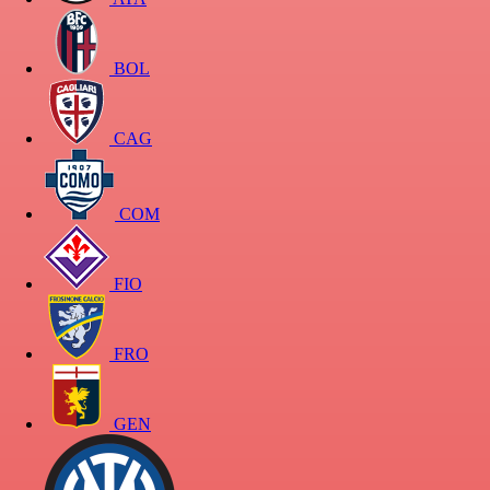
BOL
CAG
COM
FIO
FRO
GEN