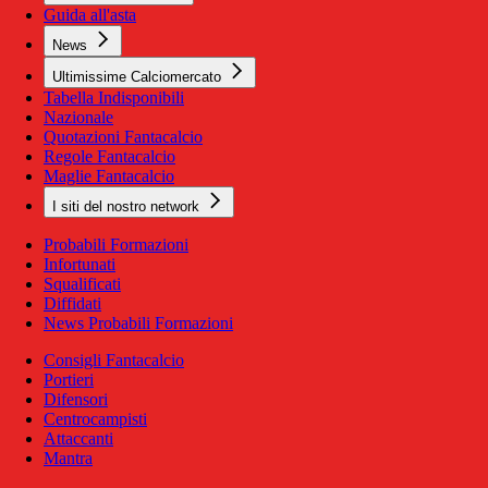
Guida all'asta
News
Ultimissime Calciomercato
Tabella Indisponibili
Nazionale
Quotazioni Fantacalcio
Regole Fantacalcio
Maglie Fantacalcio
I siti del nostro network
Probabili Formazioni
Infortunati
Squalificati
Diffidati
News Probabili Formazioni
Consigli Fantacalcio
Portieri
Difensori
Centrocampisti
Attaccanti
Mantra