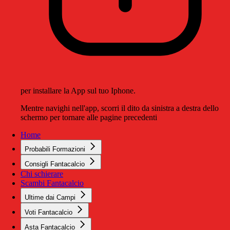
per installare la App sul tuo Iphone.
Mentre navighi nell'app, scorri il dito da sinistra a destra dello
schermo per tornare alle pagine precedenti
Home
Probabili Formazioni
Consigli Fantacalcio
Chi schierare
Scambi Fantacalcio
Ultime dai Campi
Voti Fantacalcio
Asta Fantacalcio