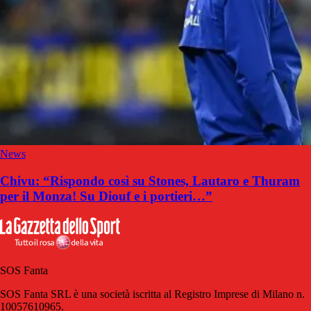
News
Chivu: “Rispondo così su Stones, Lautaro e Thuram
per il Monza! Su Diouf e i portieri…”
SOS Fanta
SOS Fanta SRL è una società iscritta al Registro Imprese di Milano n.
10057610965.