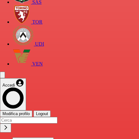
SAS
TOR
UDI
VEN
Accedi
Modifica profilo
Logout