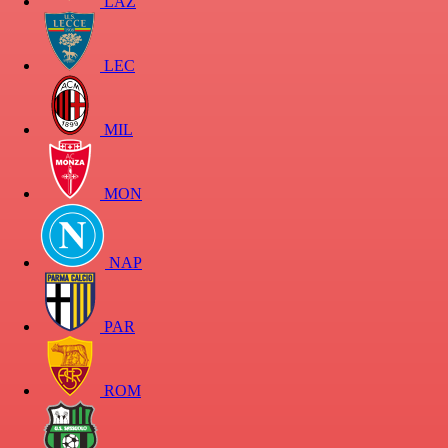
LAZ
LEC
MIL
MON
NAP
PAR
ROM