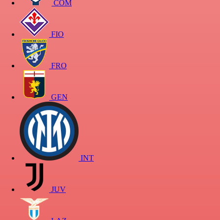
COM
FIO
FRO
GEN
INT
JUV