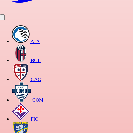
ATA
BOL
CAG
COM
FIO