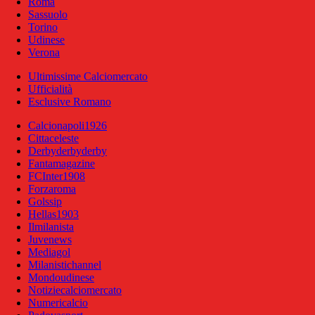
Roma
Sassuolo
Torino
Udinese
Verona
Ultimissime Calciomercato
Ufficialità
Esclusive Romano
Calcionapoli1926
Cittaceleste
Derbyderbyderby
Fantamagazine
FCInter1908
Forzaroma
Golssip
Hellas1903
Ilmilanista
Juvenews
Mediagol
Milanistichannel
Mondoudinese
Notiziecalciomercato
Numericalcio