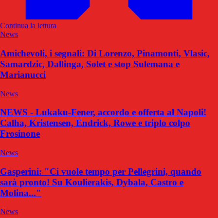
Continua la lettura
News
Amichevoli, i segnali: Di Lorenzo, Pinamonti, Vlasic,
Samardzic, Dallinga, Solet e stop Sulemana e
Marianucci
News
NEWS - Lukaku-Fener, accordo e offerta al Napoli!
Calha, Kristensen, Endrick, Rowe e triplo colpo
Frosinone
News
Gasperini: "Ci vuole tempo per Pellegrini, quando
sarà pronto! Su Koulierakis, Dybala, Castro e
Molina..."
News