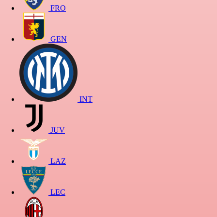
FRO
GEN
INT
JUV
LAZ
LEC