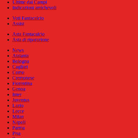
Ultime dai Campi
Indicazioni amichevoli
Voti Fantacalcio
Assist
Asta Fantacalcio
Asta di riparazione
News
Atalanta
Bologna
Cagliari
Como
Cremonese
Fiorentina
Genoa
Inter
Juventus
Lazio
Lecce
Milan
Napoli
Parma
Pisa