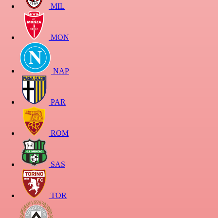
MIL
MON
NAP
PAR
ROM
SAS
TOR