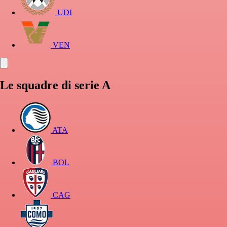
UDI
VEN
Le squadre di serie A
ATA
BOL
CAG