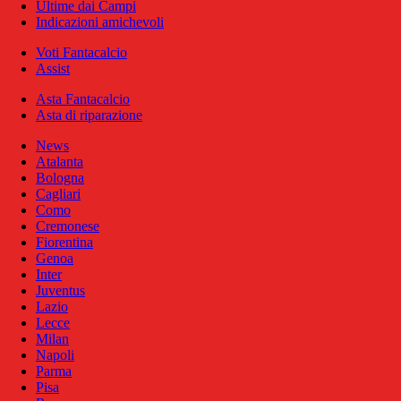
Ultime dai Campi
Indicazioni amichevoli
Voti Fantacalcio
Assist
Asta Fantacalcio
Asta di riparazione
News
Atalanta
Bologna
Cagliari
Como
Cremonese
Fiorentina
Genoa
Inter
Juventus
Lazio
Lecce
Milan
Napoli
Parma
Pisa