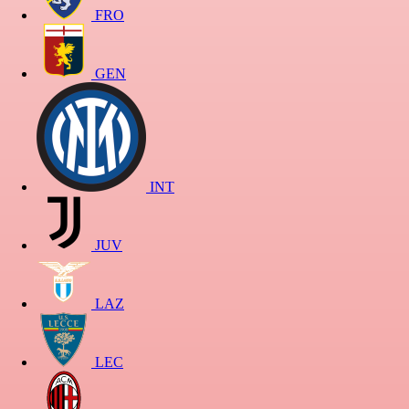
FRO
GEN
INT
JUV
LAZ
LEC