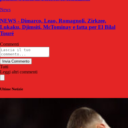
News
NEWS - Dimarco, Leao, Romagnoli, Zirkzee,
Lukaku, Djimsiti, McTominay e fatta per El Bilal
Touré
Commenti
Invia Commento
Tutti
Leggi altri commenti
Ultime Notizie