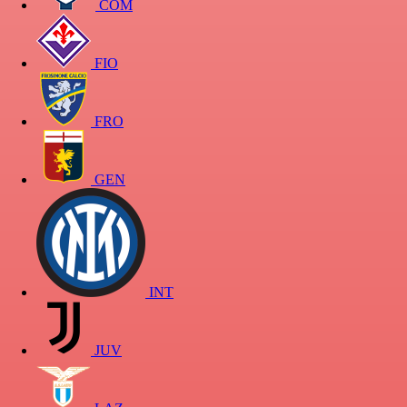
COM
FIO
FRO
GEN
INT
JUV