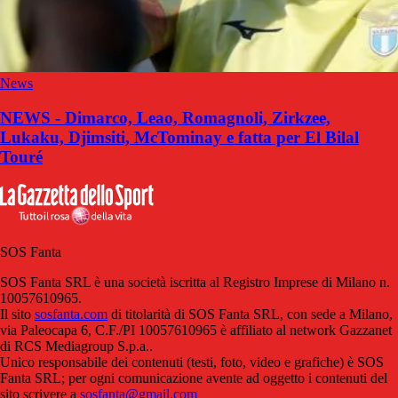
News
NEWS - Dimarco, Leao, Romagnoli, Zirkzee,
Lukaku, Djimsiti, McTominay e fatta per El Bilal
Touré
SOS Fanta
SOS Fanta SRL è una società iscritta al Registro Imprese di Milano n.
10057610965.
Il sito
sosfanta.com
di titolarità di SOS Fanta SRL, con sede a Milano,
via Paleocapa 6, C.F./PI 10057610965 è affiliato al network Gazzanet
di RCS Mediagroup S.p.a..
Unico responsabile dei contenuti (testi, foto, video e grafiche) è SOS
Fanta SRL; per ogni comunicazione avente ad oggetto i contenuti del
sito scrivere a
sosfanta@gmail.com