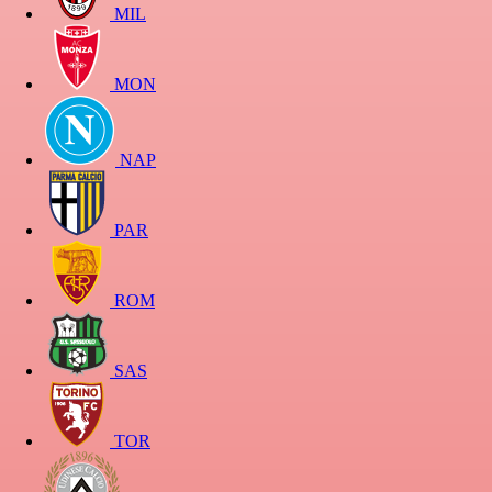
MIL
MON
NAP
PAR
ROM
SAS
TOR