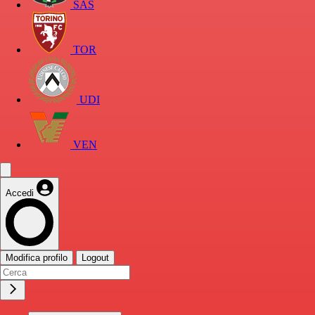
SAS
TOR
UDI
VEN
Accedi
Modifica profilo
Logout