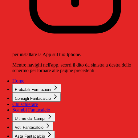
per installare la App sul tuo Iphone.
Mentre navighi nell'app, scorri il dito da sinistra a destra dello
schermo per tornare alle pagine precedenti
Home
Probabili Formazioni
Consigli Fantacalcio
Chi schierare
Scambi Fantacalcio
Ultime dai Campi
Voti Fantacalcio
Asta Fantacalcio