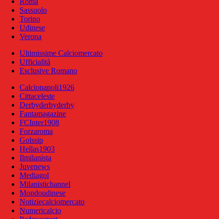
Roma
Sassuolo
Torino
Udinese
Verona
Ultimissime Calciomercato
Ufficialità
Esclusive Romano
Calcionapoli1926
Cittaceleste
Derbyderbyderby
Fantamagazine
FCInter1908
Forzaroma
Golssip
Hellas1903
Ilmilanista
Juvenews
Mediagol
Milanistichannel
Mondoudinese
Notiziecalciomercato
Numericalcio