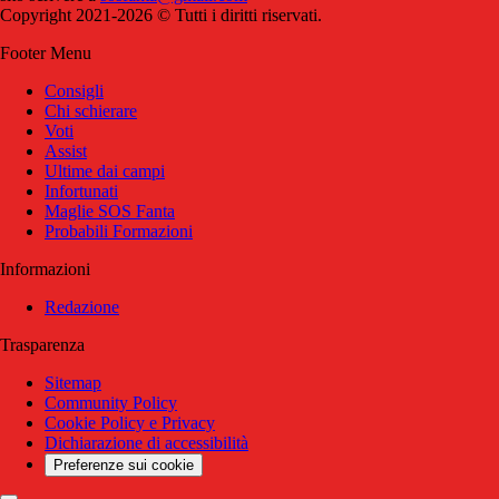
Copyright 2021-2026 © Tutti i diritti riservati.
Footer Menu
Consigli
Chi schierare
Voti
Assist
Ultime dai campi
Infortunati
Maglie SOS Fanta
Probabili Formazioni
Informazioni
Redazione
Trasparenza
Sitemap
Community Policy
Cookie Policy e Privacy
Dichiarazione di accessibilità
Preferenze sui cookie