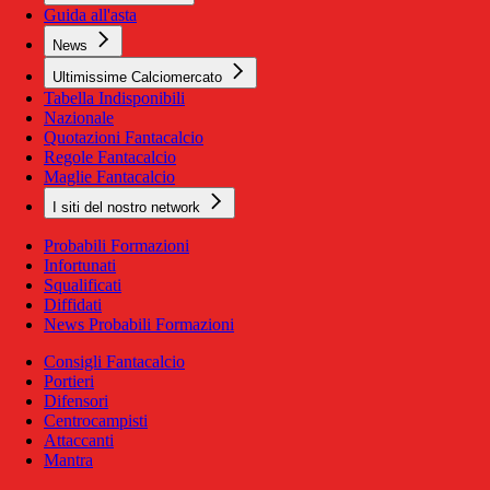
Guida all'asta
News
Ultimissime Calciomercato
Tabella Indisponibili
Nazionale
Quotazioni Fantacalcio
Regole Fantacalcio
Maglie Fantacalcio
I siti del nostro network
Probabili Formazioni
Infortunati
Squalificati
Diffidati
News Probabili Formazioni
Consigli Fantacalcio
Portieri
Difensori
Centrocampisti
Attaccanti
Mantra