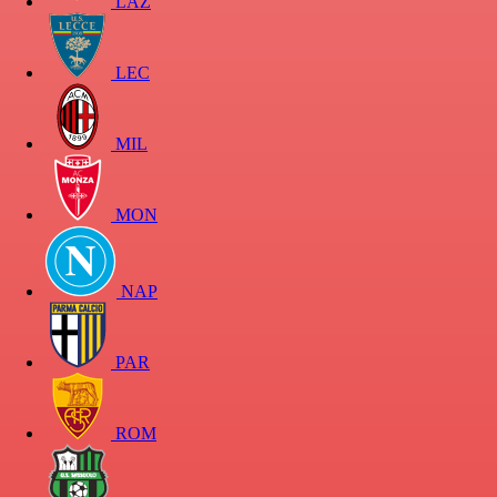
LAZ
LEC
MIL
MON
NAP
PAR
ROM