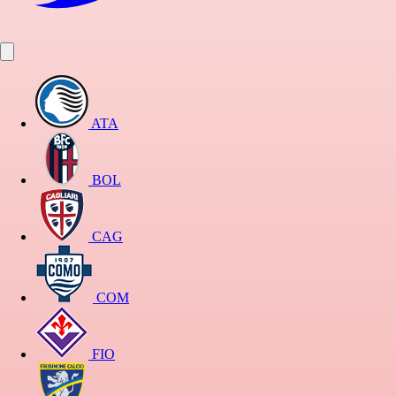
ATA
BOL
CAG
COM
FIO