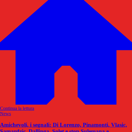
Continua la lettura
News
Amichevoli, i segnali: Di Lorenzo, Pinamonti, Vlasic,
Samardzic, Dallinga, Solet e stop Sulemana e