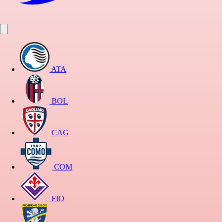
ATA
BOL
CAG
COM
FIO