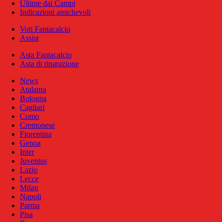
Ultime dai Campi
Indicazioni amichevoli
Voti Fantacalcio
Assist
Asta Fantacalcio
Asta di riparazione
News
Atalanta
Bologna
Cagliari
Como
Cremonese
Fiorentina
Genoa
Inter
Juventus
Lazio
Lecce
Milan
Napoli
Parma
Pisa