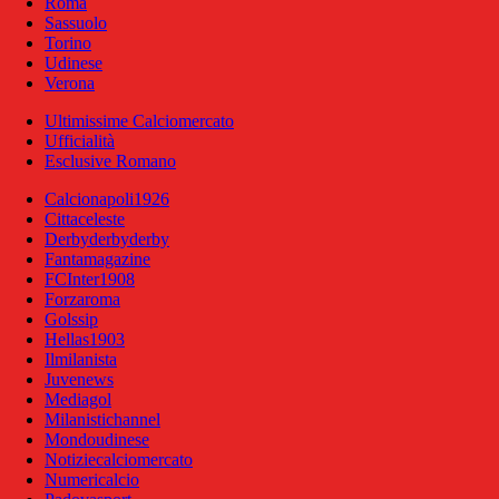
Roma
Sassuolo
Torino
Udinese
Verona
Ultimissime Calciomercato
Ufficialità
Esclusive Romano
Calcionapoli1926
Cittaceleste
Derbyderbyderby
Fantamagazine
FCInter1908
Forzaroma
Golssip
Hellas1903
Ilmilanista
Juvenews
Mediagol
Milanistichannel
Mondoudinese
Notiziecalciomercato
Numericalcio