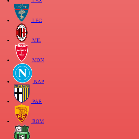
LAZ
LEC
MIL
MON
NAP
PAR
ROM