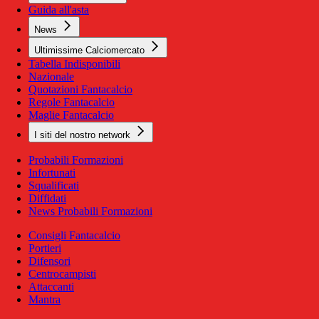
Guida all'asta
News
Ultimissime Calciomercato
Tabella Indisponibili
Nazionale
Quotazioni Fantacalcio
Regole Fantacalcio
Maglie Fantacalcio
I siti del nostro network
Probabili Formazioni
Infortunati
Squalificati
Diffidati
News Probabili Formazioni
Consigli Fantacalcio
Portieri
Difensori
Centrocampisti
Attaccanti
Mantra