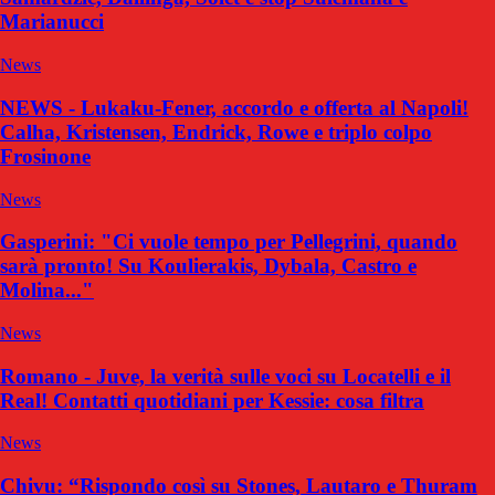
Marianucci
News
NEWS - Lukaku-Fener, accordo e offerta al Napoli!
Calha, Kristensen, Endrick, Rowe e triplo colpo
Frosinone
News
Gasperini: "Ci vuole tempo per Pellegrini, quando
sarà pronto! Su Koulierakis, Dybala, Castro e
Molina..."
News
Romano - Juve, la verità sulle voci su Locatelli e il
Real! Contatti quotidiani per Kessie: cosa filtra
News
Chivu: “Rispondo così su Stones, Lautaro e Thuram