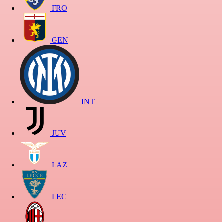
FRO
GEN
INT
JUV
LAZ
LEC