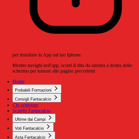
per installare la App sul tuo Iphone.
Mentre navighi nell'app, scorri il dito da sinistra a destra dello
schermo per tornare alle pagine precedenti
Home
Probabili Formazioni
Consigli Fantacalcio
Chi schierare
Scambi Fantacalcio
Ultime dai Campi
Voti Fantacalcio
Asta Fantacalcio