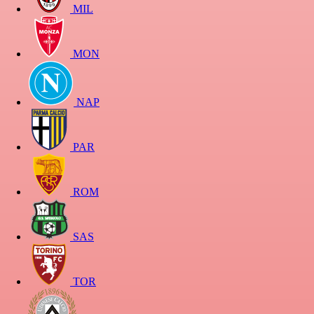
MIL
MON
NAP
PAR
ROM
SAS
TOR