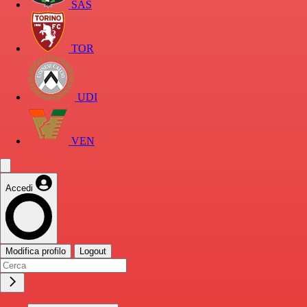
SAS
TOR
UDI
VEN
Accedi
Modifica profilo
Logout