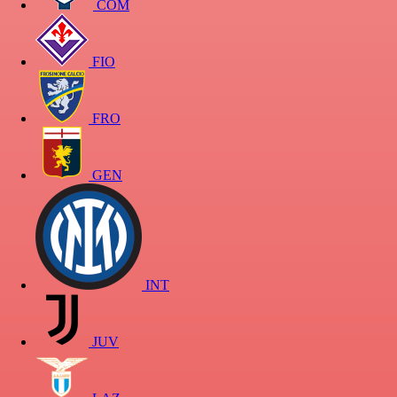
COM
FIO
FRO
GEN
INT
JUV