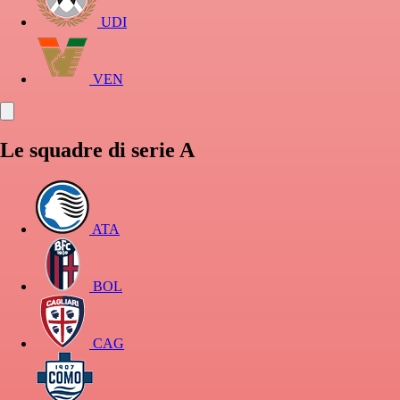
UDI
VEN
Le squadre di serie A
ATA
BOL
CAG