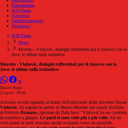
Padovasport
Pianetamilan
SOS Fanta
Toronews
Tuttobolognaweb
Violanews
SOS Fanta
News
Moretto - Vlahovic, dialoghi raffreddati per il rinnovo con la
Juve: le ultime sulla trattattiva
Moretto - Vlahovic, dialoghi raffreddati per il rinnovo con la
Juve: le ultime sulla trattattiva
Daniele Najjar
22 aprile - 09:00
Arrivano novità riguardo al futuro dell'attaccante della Juventus Dusan
Vlahovic
. Di seguito le parole di Matteo Moretto dal canale
YouTube
di Fabrizio
Romano
, riportate da
TuttoJuve
: "Vlahovic ha un contratto
di scadenza a giugno.
Le parti si sono viste più e più volte
. Ad un
certo punto le parti avevano anche avanzato verso un possibile
prolungamento, ma
da un certo punto in poi i dialoghi si sono