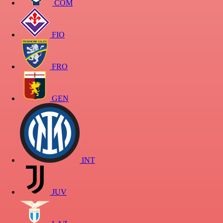
COM
FIO
FRO
GEN
INT
JUV