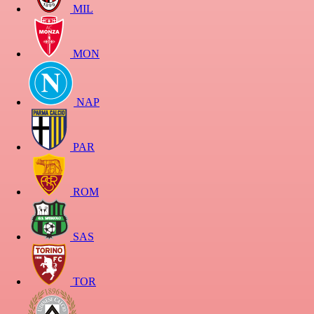
MIL
MON
NAP
PAR
ROM
SAS
TOR