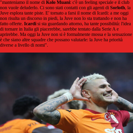
"manteniamo il nome di
Kolo Muani
: c'è un feeling speciale e il club
non vuole deluderlo. Ci sono stati contatti con gli agenti di
Sorloth
, la
Juve esplora tante piste. E' tornato a farsi il nome di Icardi: a me oggi
non risulta un discorso in piedi, la Juve non lo sta trattando e non ha
fatto offerte.
Icardi
si sta guardando attorno, ha tante possibilità: l'idea
di tornare in Italia gli piacerebbe, sarebbe tentato dalla Serie A e
aprirebbe. Ma oggi la Juve non si è formalmente mossa e la sensazione
è che siano altre squadre che possano valutarle: la Juve ha priorità
diverse a livello di nomi".