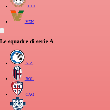
UDI
VEN
Le squadre di serie A
ATA
BOL
CAG