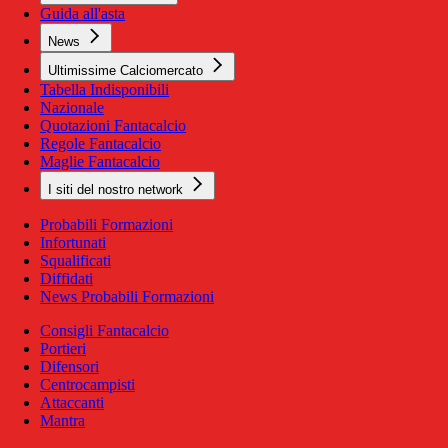
Guida all'asta
News
Ultimissime Calciomercato
Tabella Indisponibili
Nazionale
Quotazioni Fantacalcio
Regole Fantacalcio
Maglie Fantacalcio
I siti del nostro network
Probabili Formazioni
Infortunati
Squalificati
Diffidati
News Probabili Formazioni
Consigli Fantacalcio
Portieri
Difensori
Centrocampisti
Attaccanti
Mantra