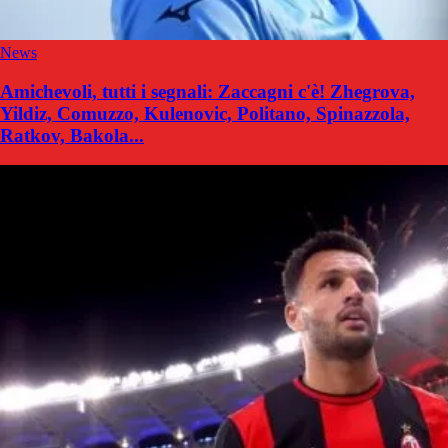
News
Amichevoli, tutti i segnali: Zaccagni c'è! Zhegrova,
Yildiz, Comuzzo, Kulenovic, Politano, Spinazzola,
Ratkov, Bakola...