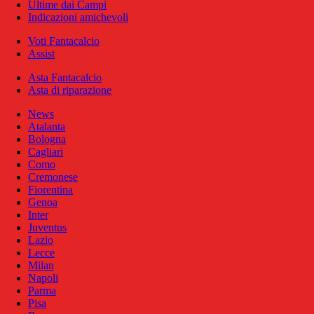
Ultime dai Campi
Indicazioni amichevoli
Voti Fantacalcio
Assist
Asta Fantacalcio
Asta di riparazione
News
Atalanta
Bologna
Cagliari
Como
Cremonese
Fiorentina
Genoa
Inter
Juventus
Lazio
Lecce
Milan
Napoli
Parma
Pisa