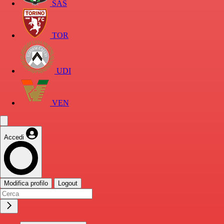
SAS
TOR
UDI
VEN
Accedi
Modifica profilo
Logout