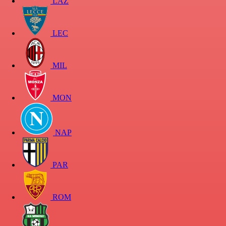
LAZ
LEC
MIL
MON
NAP
PAR
ROM