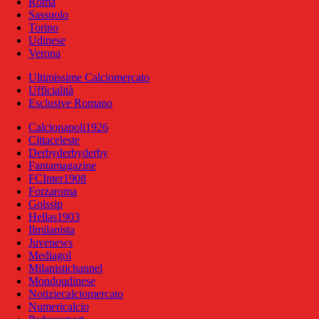
Roma
Sassuolo
Torino
Udinese
Verona
Ultimissime Calciomercato
Ufficialità
Esclusive Romano
Calcionapoli1926
Cittaceleste
Derbyderbyderby
Fantamagazine
FCInter1908
Forzaroma
Golssip
Hellas1903
Ilmilanista
Juvenews
Mediagol
Milanistichannel
Mondoudinese
Notiziecalciomercato
Numericalcio