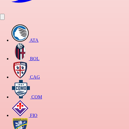
ATA
BOL
CAG
COM
FIO