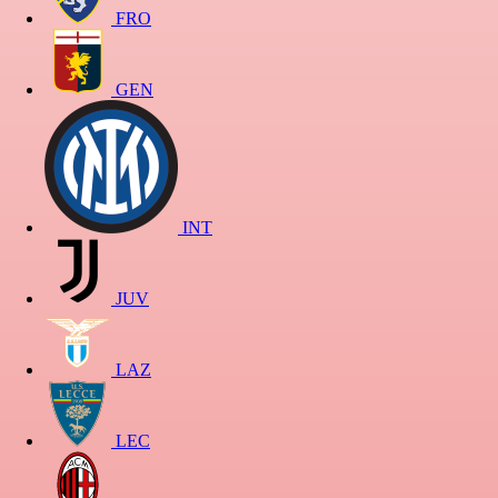
FRO
GEN
INT
JUV
LAZ
LEC