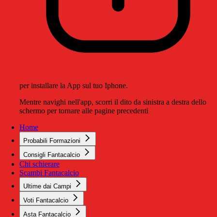
per installare la App sul tuo Iphone.
Mentre navighi nell'app, scorri il dito da sinistra a destra dello
schermo per tornare alle pagine precedenti
Home
Probabili Formazioni
Consigli Fantacalcio
Chi schierare
Scambi Fantacalcio
Ultime dai Campi
Voti Fantacalcio
Asta Fantacalcio