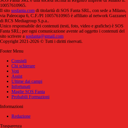
SOS Fanta SRL è una società iscritta al Registro Imprese di Milano n.
10057610965.
Il sito
sosfanta.com
di titolarità di SOS Fanta SRL, con sede a Milano,
via Paleocapa 6, C.F./PI 10057610965 è affiliato al network Gazzanet
di RCS Mediagroup S.p.a..
Unico responsabile dei contenuti (testi, foto, video e grafiche) è SOS
Fanta SRL; per ogni comunicazione avente ad oggetto i contenuti del
sito scrivere a
sosfanta@gmail.com
Copyright 2021-2026 © Tutti i diritti riservati.
Footer Menu
Consigli
Chi schierare
Voti
Assist
Ultime dai campi
Infortunati
Maglie SOS Fanta
Probabili Formazioni
Informazioni
Redazione
Trasparenza