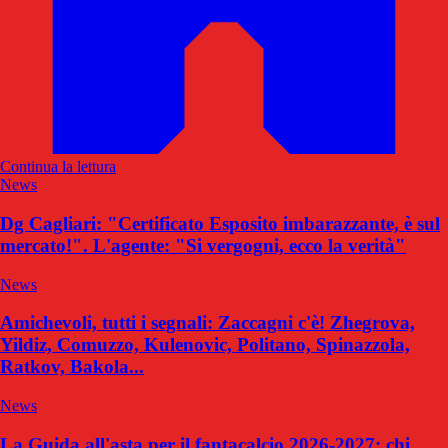
Continua la lettura
News
Dg Cagliari: "Certificato Esposito imbarazzante, è sul
mercato!". L'agente: "Si vergogni, ecco la verità"
News
Amichevoli, tutti i segnali: Zaccagni c'è! Zhegrova,
Yildiz, Comuzzo, Kulenovic, Politano, Spinazzola,
Ratkov, Bakola...
News
La Guida all'asta per il fantacalcio 2026-2027: chi