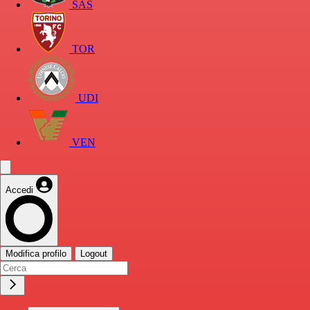
SAS
TOR
UDI
VEN
Accedi
Modifica profilo
Logout