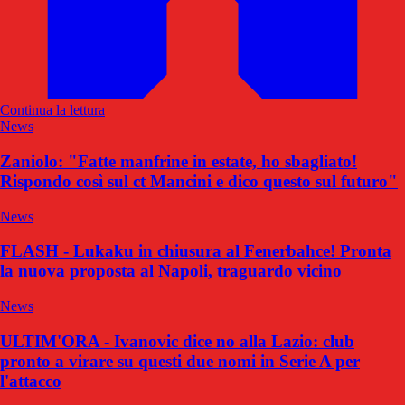
Continua la lettura
News
Zaniolo: "Fatte manfrine in estate, ho sbagliato!
Rispondo così sul ct Mancini e dico questo sul futuro"
News
FLASH - Lukaku in chiusura al Fenerbahce! Pronta
la nuova proposta al Napoli, traguardo vicino
News
ULTIM'ORA - Ivanovic dice no alla Lazio: club
pronto a virare su questi due nomi in Serie A per
l'attacco