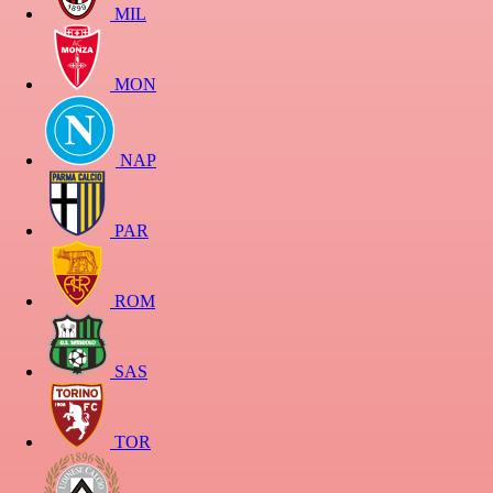
MIL
MON
NAP
PAR
ROM
SAS
TOR