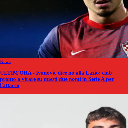
News
ULTIM'ORA - Ivanovic dice no alla Lazio: club
pronto a virare su questi due nomi in Serie A per
l'attacco