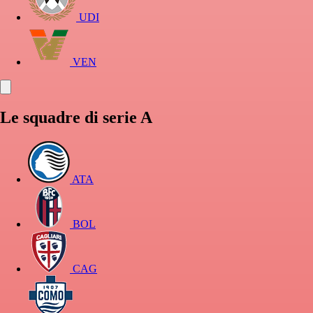
UDI
VEN
Le squadre di serie A
ATA
BOL
CAG