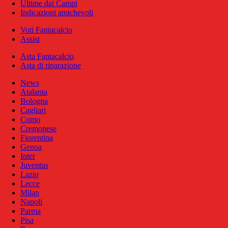
Ultime dai Campi
Indicazioni amichevoli
Voti Fantacalcio
Assist
Asta Fantacalcio
Asta di riparazione
News
Atalanta
Bologna
Cagliari
Como
Cremonese
Fiorentina
Genoa
Inter
Juventus
Lazio
Lecce
Milan
Napoli
Parma
Pisa