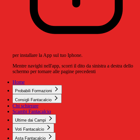
per installare la App sul tuo Iphone.
Mentre navighi nell'app, scorri il dito da sinistra a destra dello
schermo per tornare alle pagine precedenti
Home
Probabili Formazioni
Consigli Fantacalcio
Chi schierare
Scambi Fantacalcio
Ultime dai Campi
Voti Fantacalcio
Asta Fantacalcio