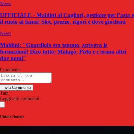
News
UFFICIALE - Maldini al Cagliari, gestione per l’asta e
il ruolo al fanta! Slot, prezzo, rigori e dove giocherà
News
Maldini: "Guardiola era tentato, scriveva le
formazioni! Dico tutto: Malagò, Pirlo e c'erano altri
due nomi"
Commenti
Invia Commento
Tutti
Leggi altri commenti
Ultime Notizie