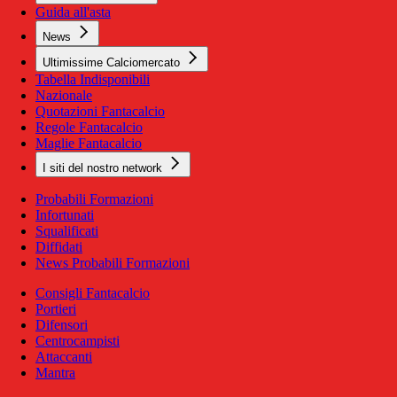
Guida all'asta
News
Ultimissime Calciomercato
Tabella Indisponibili
Nazionale
Quotazioni Fantacalcio
Regole Fantacalcio
Maglie Fantacalcio
I siti del nostro network
Probabili Formazioni
Infortunati
Squalificati
Diffidati
News Probabili Formazioni
Consigli Fantacalcio
Portieri
Difensori
Centrocampisti
Attaccanti
Mantra