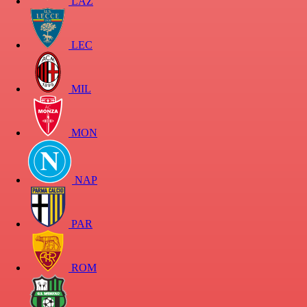
LAZ
LEC
MIL
MON
NAP
PAR
ROM