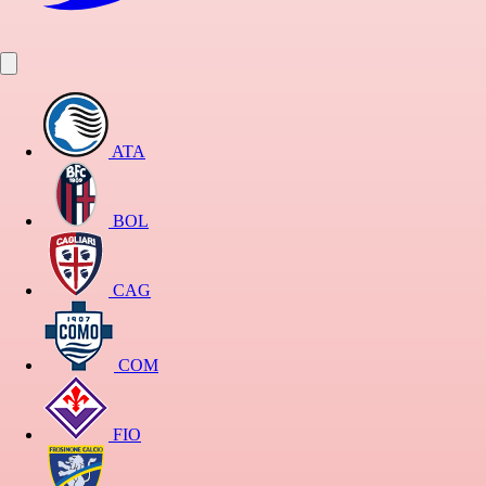
ATA
BOL
CAG
COM
FIO