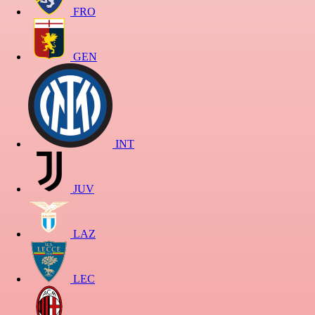
FRO
GEN
INT
JUV
LAZ
LEC