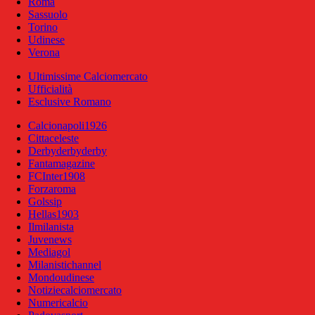
Roma
Sassuolo
Torino
Udinese
Verona
Ultimissime Calciomercato
Ufficialità
Esclusive Romano
Calcionapoli1926
Cittaceleste
Derbyderbyderby
Fantamagazine
FCInter1908
Forzaroma
Golssip
Hellas1903
Ilmilanista
Juvenews
Mediagol
Milanistichannel
Mondoudinese
Notiziecalciomercato
Numericalcio