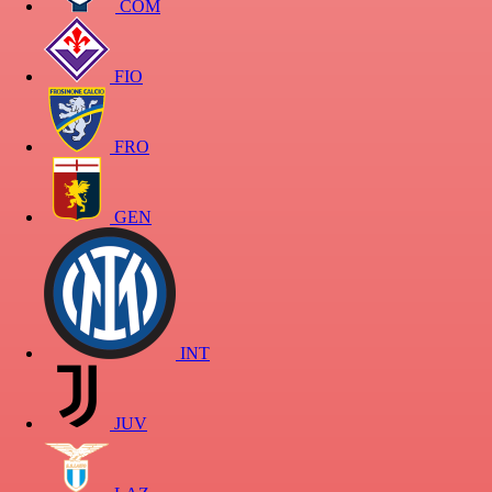
COM
FIO
FRO
GEN
INT
JUV