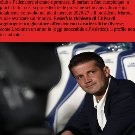
club e l’allenatore si erano ripromessi di parlare a fine campionato, a
giochi fatti - così si procederà nelle prossime settimane. Chivu è già
totalmente coinvolto nei piani mercato 2026/27 e il presidente Marotta
vuole avanzare sul rinnovo. Resterà
la richiesta di Chivu di
aggiungere un giocatore offensivo con caratteristiche diverse
;
come Lookman un anno fa (oggi intoccabile all’Atletico), il profilo non
è cambiato".