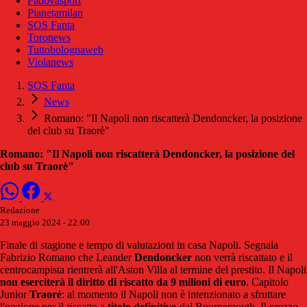
Padovasport
Pianetamilan
SOS Fanta
Toronews
Tuttobolognaweb
Violanews
SOS Fanta
News
Romano: "Il Napoli non riscatterà Dendoncker, la posizione
del club su Traorè"
Romano: "Il Napoli non riscatterà Dendoncker, la posizione del
club su Traorè"
Redazione
23 maggio 2024 - 22:00
Finale di stagione e tempo di valutazioni in casa Napoli. Segnala
Fabrizio Romano che Leander
Dendoncker
non verrà riscattato e il
centrocampista rientrerà all'Aston Villa al termine del prestito. Il Napoli
non eserciterà il diritto di riscatto da 9 milioni di euro
. Capitolo
Junior
Traoré
: al momento il Napoli non è intenzionato a sfruttare
l'opzione per il riscatto a
titolo definitivo
dal Bournemouth. Il prezzo