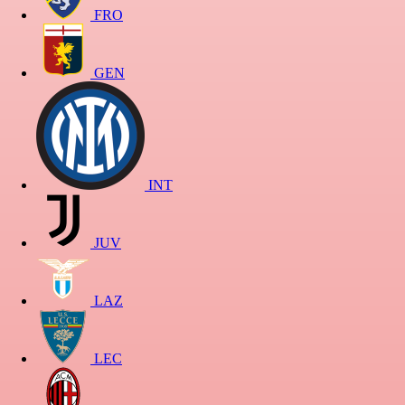
FRO
GEN
INT
JUV
LAZ
LEC