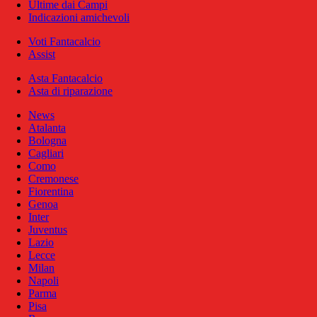
Ultime dai Campi
Indicazioni amichevoli
Voti Fantacalcio
Assist
Asta Fantacalcio
Asta di riparazione
News
Atalanta
Bologna
Cagliari
Como
Cremonese
Fiorentina
Genoa
Inter
Juventus
Lazio
Lecce
Milan
Napoli
Parma
Pisa