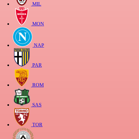
MIL
MON
NAP
PAR
ROM
SAS
TOR