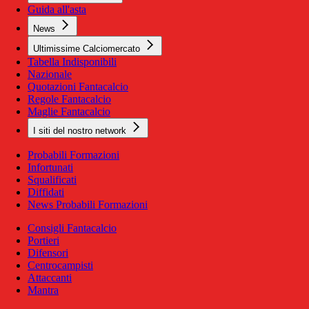
Guida all'asta
News
Ultimissime Calciomercato
Tabella Indisponibili
Nazionale
Quotazioni Fantacalcio
Regole Fantacalcio
Maglie Fantacalcio
I siti del nostro network
Probabili Formazioni
Infortunati
Squalificati
Diffidati
News Probabili Formazioni
Consigli Fantacalcio
Portieri
Difensori
Centrocampisti
Attaccanti
Mantra