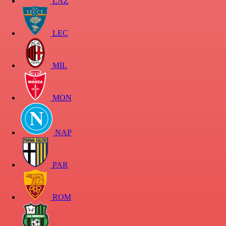
LAZ
LEC
MIL
MON
NAP
PAR
ROM