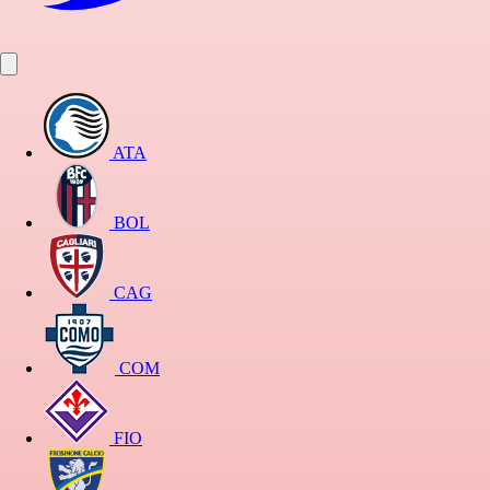
ATA
BOL
CAG
COM
FIO