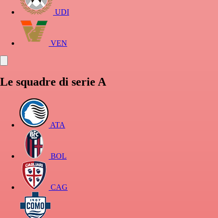
UDI
VEN
Le squadre di serie A
ATA
BOL
CAG