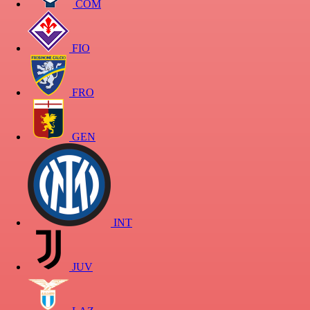
COM
FIO
FRO
GEN
INT
JUV