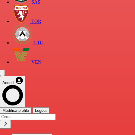
SAS
TOR
UDI
VEN
Accedi
Modifica profilo
Logout