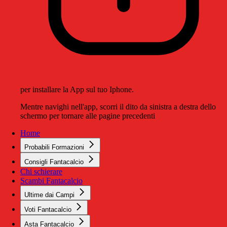
per installare la App sul tuo Iphone.
Mentre navighi nell'app, scorri il dito da sinistra a destra dello
schermo per tornare alle pagine precedenti
Home
Probabili Formazioni
Consigli Fantacalcio
Chi schierare
Scambi Fantacalcio
Ultime dai Campi
Voti Fantacalcio
Asta Fantacalcio