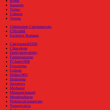
Roma
Sassuolo
Torino
Udinese
Verona
Ultimissime Calciomercato
Ufficialità
Esclusive Romano
Calcionapoli1926
Cittaceleste
Derbyderbyderby
Fantamagazine
FCInter1908
Forzaroma
Golssip
Hellas1903
Ilmilanista
Juvenews
Mediagol
Milanistichannel
Mondoudinese
Notiziecalciomercato
Numericalcio