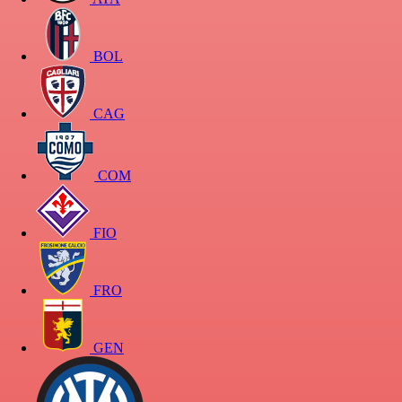
BOL
CAG
COM
FIO
FRO
GEN