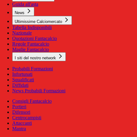
Guida all'asta
News
Ultimissime Calciomercato
Tabella Indisponibili
Nazionale
Quotazioni Fantacalcio
Regole Fantacalcio
Maglie Fantacalcio
I siti del nostro network
Probabili Formazioni
Infortunati
Squalificati
Diffidati
News Probabili Formazioni
Consigli Fantacalcio
Portieri
Difensori
Centrocampisti
Attaccanti
Mantra