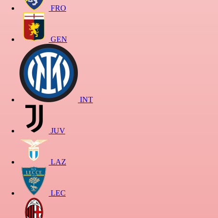
FRO
GEN
INT
JUV
LAZ
LEC