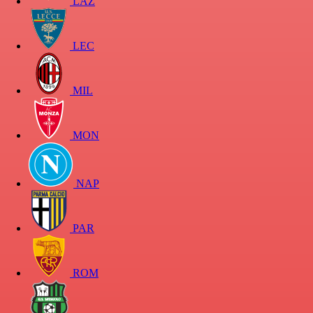
LAZ
LEC
MIL
MON
NAP
PAR
ROM