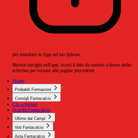
per installare la App sul tuo Iphone.
Mentre navighi nell'app, scorri il dito da sinistra a destra dello
schermo per tornare alle pagine precedenti
Home
Probabili Formazioni
Consigli Fantacalcio
Chi schierare
Scambi Fantacalcio
Ultime dai Campi
Voti Fantacalcio
Asta Fantacalcio