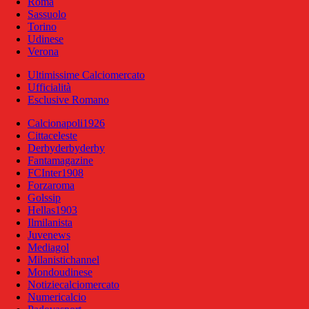
Roma
Sassuolo
Torino
Udinese
Verona
Ultimissime Calciomercato
Ufficialità
Esclusive Romano
Calcionapoli1926
Cittaceleste
Derbyderbyderby
Fantamagazine
FCInter1908
Forzaroma
Golssip
Hellas1903
Ilmilanista
Juvenews
Mediagol
Milanistichannel
Mondoudinese
Notiziecalciomercato
Numericalcio