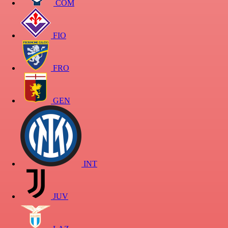
COM
FIO
FRO
GEN
INT
JUV