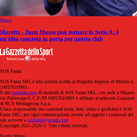
News
Moretto - Juan Musso può tornare in Serie A: è
un'idea concreta in porta per questo club
SOS Fanta
SOS Fanta SRL è una società iscritta al Registro Imprese di Milano n.
10057610965.
Il sito
sosfanta.com
di titolarità di SOS Fanta SRL, con sede a Milano,
via Paleocapa 6, C.F./PI 10057610965 è affiliato al network Gazzanet
di RCS Mediagroup S.p.a..
Unico responsabile dei contenuti (testi, foto, video e grafiche) è SOS
Fanta SRL; per ogni comunicazione avente ad oggetto i contenuti del
sito scrivere a
sosfanta@gmail.com
Copyright 2021-2026 © Tutti i diritti riservati.
Footer Menu