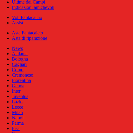
Ultime dai Campi
Indicazioni amichevoli
Voti Fantacalcio
Assist
Asta Fantacalcio
Asta di riparazione
News
Atalanta
Bologna
Cagliari
Como
Cremonese
Fiorentina
Genoa
Inter
Juventus
Lazio
Lecce
Milan
Napoli
Parma
Pisa