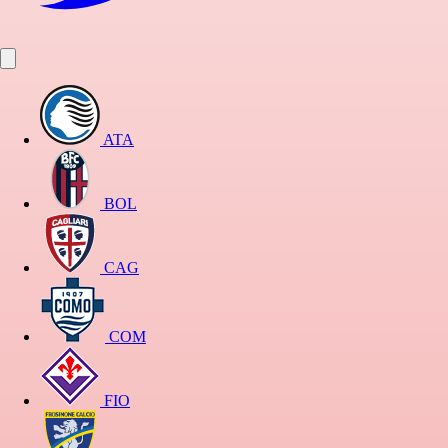
ATA
BOL
CAG
COM
FIO