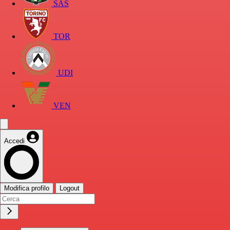
SAS
TOR
UDI
VEN
Accedi
Modifica profilo
Logout