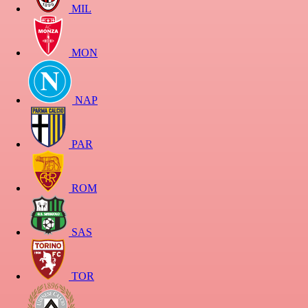
MIL
MON
NAP
PAR
ROM
SAS
TOR