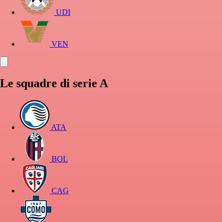
UDI
VEN
Le squadre di serie A
ATA
BOL
CAG