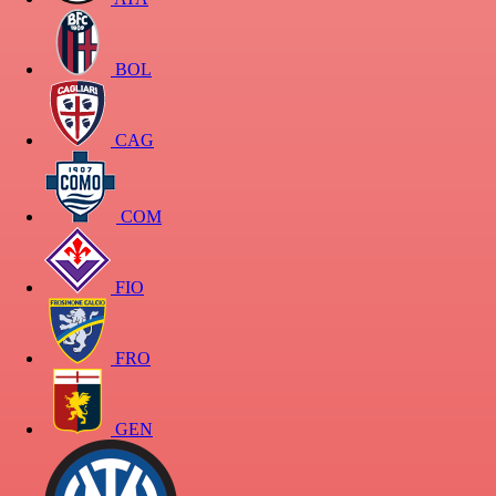
BOL
CAG
COM
FIO
FRO
GEN