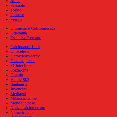
Roma
Sassuolo
Torino
Udinese
Verona
Ultimissime Calciomercato
Ufficialità
Esclusive Romano
Calcionapoli1926
Cittaceleste
Derbyderbyderby
Fantamagazine
FCInter1908
Forzaroma
Golssip
Hellas1903
Ilmilanista
Juvenews
Mediagol
Milanistichannel
Mondoudinese
Notiziecalciomercato
Numericalcio