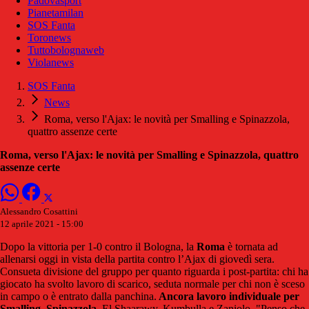
Padovasport
Pianetamilan
SOS Fanta
Toronews
Tuttobolognaweb
Violanews
SOS Fanta
News
Roma, verso l'Ajax: le novità per Smalling e Spinazzola,
quattro assenze certe
Roma, verso l'Ajax: le novità per Smalling e Spinazzola, quattro
assenze certe
Alessandro Cosattini
12 aprile 2021 - 15:00
Dopo la vittoria per 1-0 contro il Bologna, la
Roma
è tornata ad
allenarsi oggi in vista della partita contro l’Ajax di giovedì sera.
Consueta divisione del gruppo per quanto riguarda i post-partita: chi ha
giocato ha svolto lavoro di scarico, seduta normale per chi non è sceso
in campo o è entrato dalla panchina.
Ancora lavoro individuale per
Smalling, Spinazzola
, El Shaarawy, Kumbulla e Zaniolo. "Penso che