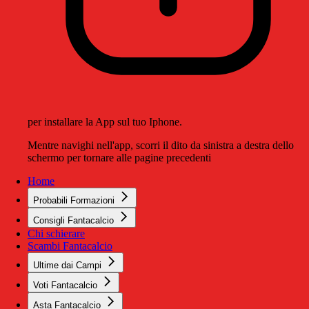
per installare la App sul tuo Iphone.
Mentre navighi nell'app, scorri il dito da sinistra a destra dello
schermo per tornare alle pagine precedenti
Home
Probabili Formazioni
Consigli Fantacalcio
Chi schierare
Scambi Fantacalcio
Ultime dai Campi
Voti Fantacalcio
Asta Fantacalcio