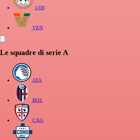
UDI
VEN
Le squadre di serie A
ATA
BOL
CAG