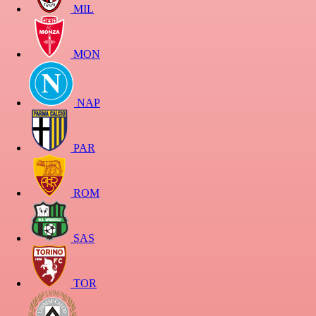
MIL
MON
NAP
PAR
ROM
SAS
TOR