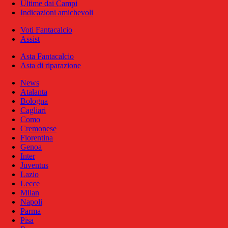
Ultime dai Campi
Indicazioni amichevoli
Voti Fantacalcio
Assist
Asta Fantacalcio
Asta di riparazione
News
Atalanta
Bologna
Cagliari
Como
Cremonese
Fiorentina
Genoa
Inter
Juventus
Lazio
Lecce
Milan
Napoli
Parma
Pisa