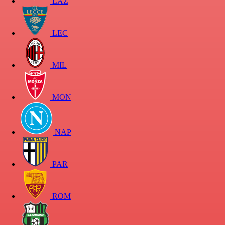
LAZ
LEC
MIL
MON
NAP
PAR
ROM