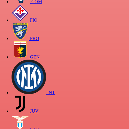
COM
FIO
FRO
GEN
INT
JUV