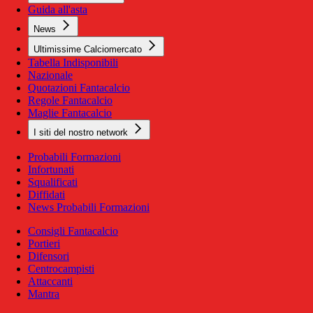
Guida all'asta
News
Ultimissime Calciomercato
Tabella Indisponibili
Nazionale
Quotazioni Fantacalcio
Regole Fantacalcio
Maglie Fantacalcio
I siti del nostro network
Probabili Formazioni
Infortunati
Squalificati
Diffidati
News Probabili Formazioni
Consigli Fantacalcio
Portieri
Difensori
Centrocampisti
Attaccanti
Mantra