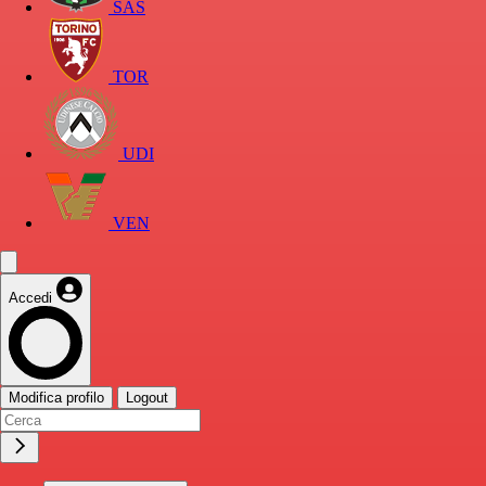
SAS
TOR
UDI
VEN
Accedi
Modifica profilo
Logout