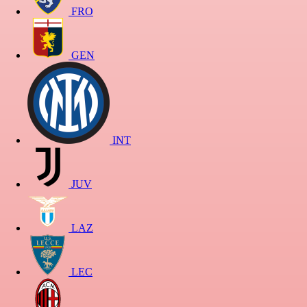
FRO
GEN
INT
JUV
LAZ
LEC