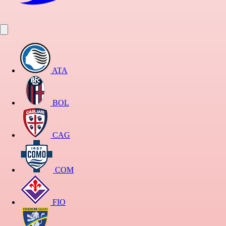
ATA
BOL
CAG
COM
FIO