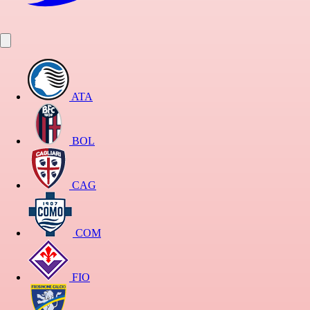
ATA
BOL
CAG
COM
FIO