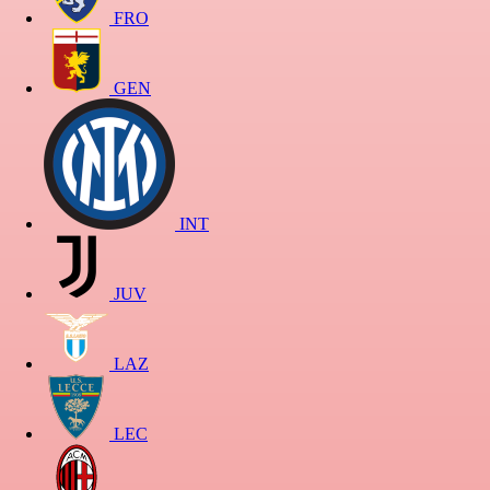
FRO
GEN
INT
JUV
LAZ
LEC