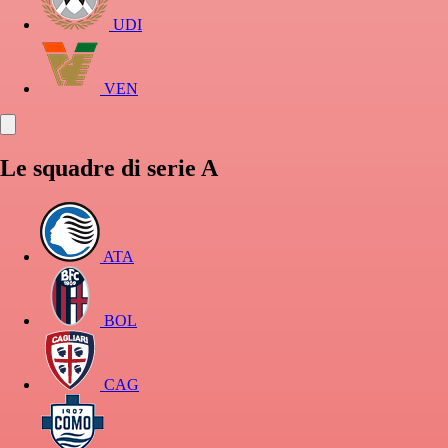
UDI
VEN
Le squadre di serie A
ATA
BOL
CAG