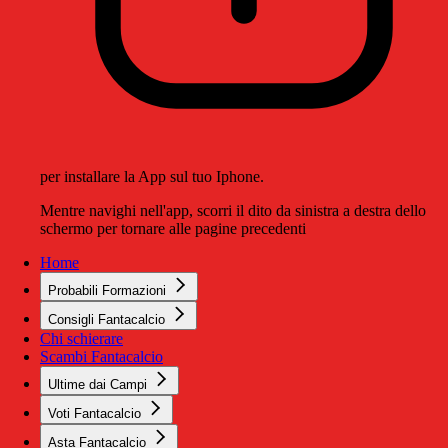
per installare la App sul tuo Iphone.
Mentre navighi nell'app, scorri il dito da sinistra a destra dello
schermo per tornare alle pagine precedenti
Home
Probabili Formazioni
Consigli Fantacalcio
Chi schierare
Scambi Fantacalcio
Ultime dai Campi
Voti Fantacalcio
Asta Fantacalcio