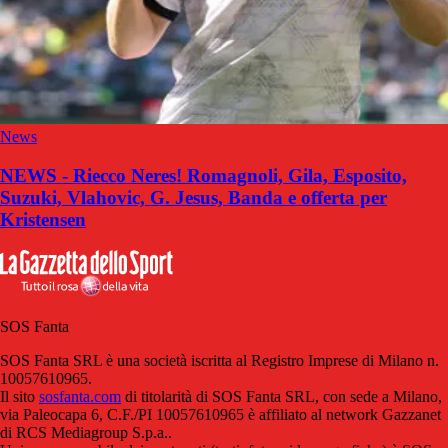
News
NEWS - Riecco Neres! Romagnoli, Gila, Esposito,
Suzuki, Vlahovic, G. Jesus, Banda e offerta per
Kristensen
SOS Fanta
SOS Fanta SRL è una società iscritta al Registro Imprese di Milano n.
10057610965.
Il sito
sosfanta.com
di titolarità di SOS Fanta SRL, con sede a Milano,
via Paleocapa 6, C.F./PI 10057610965 è affiliato al network Gazzanet
di RCS Mediagroup S.p.a..