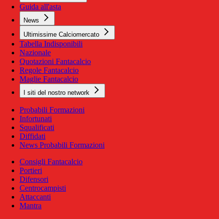
Guida all'asta
News
Ultimissime Calciomercato
Tabella Indisponibili
Nazionale
Quotazioni Fantacalcio
Regole Fantacalcio
Maglie Fantacalcio
I siti del nostro network
Probabili Formazioni
Infortunati
Squalificati
Diffidati
News Probabili Formazioni
Consigli Fantacalcio
Portieri
Difensori
Centrocampisti
Attaccanti
Mantra