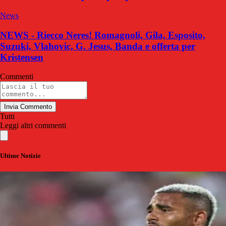
News
NEWS - Riecco Neres! Romagnoli, Gila, Esposito,
Suzuki, Vlahovic, G. Jesus, Banda e offerta per
Kristensen
Commenti
Invia Commento
Tutti
Leggi altri commenti
Ultime Notizie