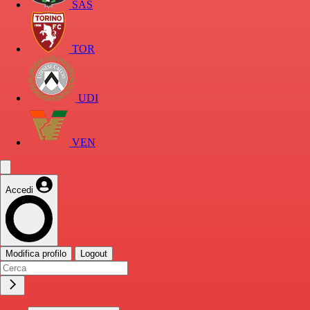
SAS
TOR
UDI
VEN
Accedi
Modifica profilo
Logout