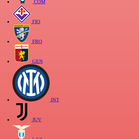
COM
FIO
FRO
GEN
INT
JUV