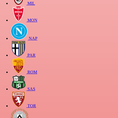
MIL
MON
NAP
PAR
ROM
SAS
TOR