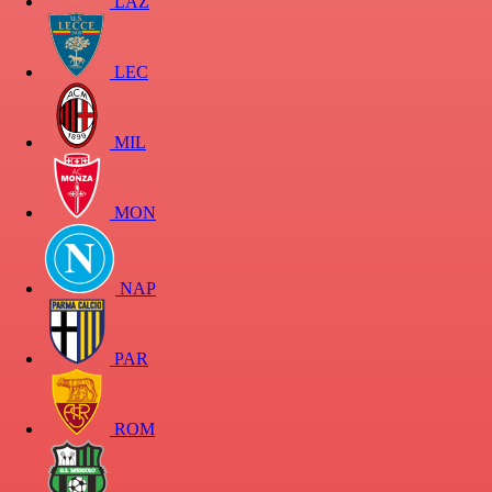
LAZ
LEC
MIL
MON
NAP
PAR
ROM