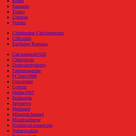
Roma
Sassuolo
Torino
Udinese
Verona
Ultimissime Calciomercato
Ufficialità
Esclusive Romano
Calcionapoli1926
Cittaceleste
Derbyderbyderby
Fantamagazine
FCInter1908
Forzaroma
Golssip
Hellas1903
Ilmilanista
Juvenews
Mediagol
Milanistichannel
Mondoudinese
Notiziecalciomercato
Numericalcio