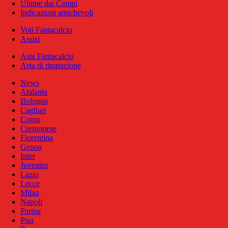
Ultime dai Campi
Indicazioni amichevoli
Voti Fantacalcio
Assist
Asta Fantacalcio
Asta di riparazione
News
Atalanta
Bologna
Cagliari
Como
Cremonese
Fiorentina
Genoa
Inter
Juventus
Lazio
Lecce
Milan
Napoli
Parma
Pisa