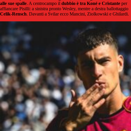
alle sue spalle
. A centrocampo il
dubbio è tra Koné e Cristante
per
affiancare Pisilli: a sinistra pronto Wesley, mentre a destra ballottaggio
Celik-Rensch
. Davanti a Svilar ecco Mancini, Ziolkowski e Ghilardi.