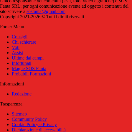
Unico responsabile dei contenuti (testi, foto, video e grafiche) è SOS
Fanta SRL; per ogni comunicazione avente ad oggetto i contenuti del
sito scrivere a
sosfanta@gmail.com
Copyright 2021-2026 © Tutti i diritti riservati.
Footer Menu
Consigli
Chi schierare
Voti
Assist
Ultime dai campi
Infortunati
Maglie SOS Fanta
Probabili Formazioni
Informazioni
Redazione
Trasparenza
Sitemap
Community Policy
Cookie Policy e Privacy
Dichiarazione di accessibilità