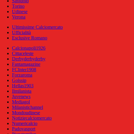
Sassuolo
Torino
Udinese
Verona
Ultimissime Calciomercato
Ufficialità
Esclusive Romano
Calcionapoli1926
Cittaceleste
Derbyderbyderby
Fantamagazine
FCInter1908
Forzaroma
Golssip
Hellas1903
Ilmilanista
Juvenews
Mediagol
Milanistichannel
Mondoudinese
Notiziecalciomercato
Numericalcio
Padovasport