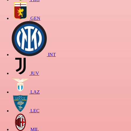
GEN
INT
JUV
LAZ
LEC
MIL