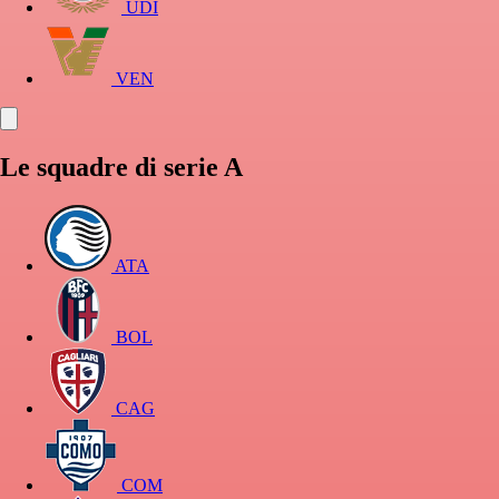
UDI
VEN
Le squadre di serie A
ATA
BOL
CAG
COM