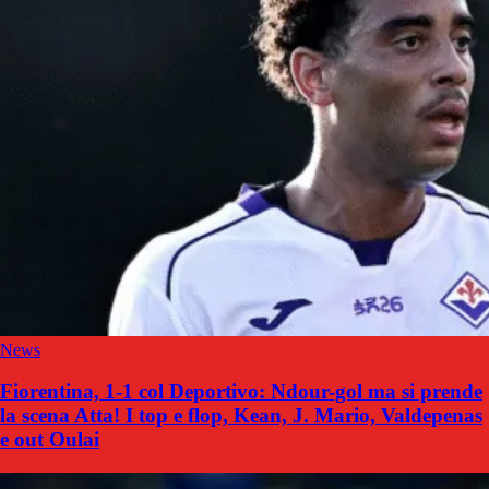
News
Fiorentina, 1-1 col Deportivo: Ndour-gol ma si prende
la scena Atta! I top e flop, Kean, J. Mario, Valdepenas
e out Oulai