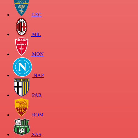
LEC
MIL
MON
NAP
PAR
ROM
SAS