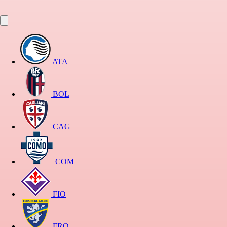
ATA
BOL
CAG
COM
FIO
FRO