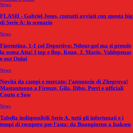
News
FLASH - Gabriel Jesus, contatti avviati con questa big
di Serie A: lo scenario
News
Fiorentina, 1-1 col Deportivo: Ndour-gol ma si prende
la scena Atta! I top e flop, Kean, J. Mario, Valdepenas
e out Oulai
News
Novità da campi e mercato: l’annuncio di Zhegrova!
Mastantuono a Firenze, Gila, Dibu, Perri e ufficiali
Couto e Sow
News
Tabella indisponibili Serie A, tutti gli infortunati e i
tempi di recupero per l'asta: da Buongiorno a Isaksen