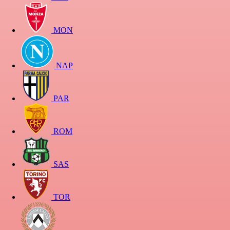
MON
NAP
PAR
ROM
SAS
TOR