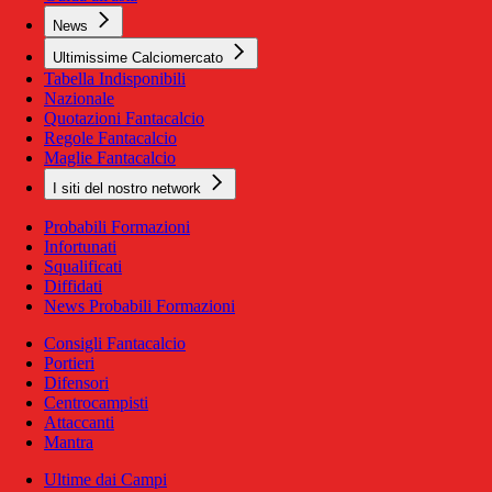
News
Ultimissime Calciomercato
Tabella Indisponibili
Nazionale
Quotazioni Fantacalcio
Regole Fantacalcio
Maglie Fantacalcio
I siti del nostro network
Probabili Formazioni
Infortunati
Squalificati
Diffidati
News Probabili Formazioni
Consigli Fantacalcio
Portieri
Difensori
Centrocampisti
Attaccanti
Mantra
Ultime dai Campi