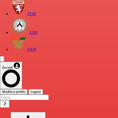
TOR
UDI
VEN
Accedi
Modifica profilo
Logout