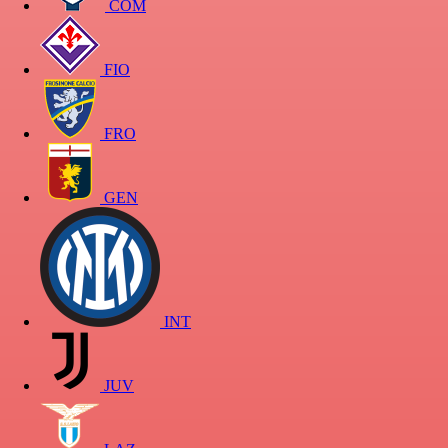
COM
FIO
FRO
GEN
INT
JUV