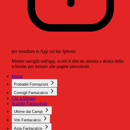
per installare la App sul tuo Iphone.
Mentre navighi nell'app, scorri il dito da sinistra a destra dello
schermo per tornare alle pagine precedenti
Home
Probabili Formazioni
Consigli Fantacalcio
Chi schierare
Scambi Fantacalcio
Ultime dai Campi
Voti Fantacalcio
Asta Fantacalcio