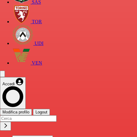
SAS
TOR
UDI
VEN
Accedi
Modifica profilo
Logout