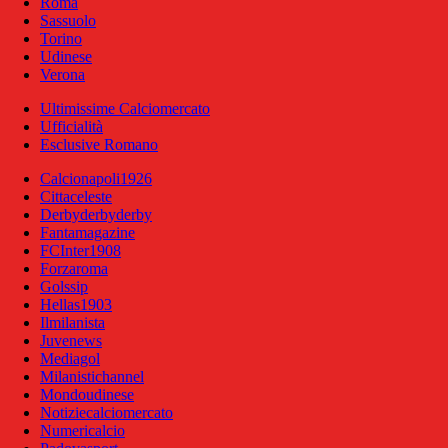
Roma
Sassuolo
Torino
Udinese
Verona
Ultimissime Calciomercato
Ufficialità
Esclusive Romano
Calcionapoli1926
Cittaceleste
Derbyderbyderby
Fantamagazine
FCInter1908
Forzaroma
Golssip
Hellas1903
Ilmilanista
Juvenews
Mediagol
Milanistichannel
Mondoudinese
Notiziecalciomercato
Numericalcio