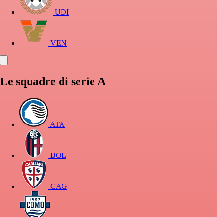
UDI
VEN
Le squadre di serie A
ATA
BOL
CAG