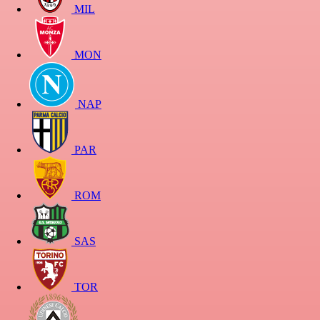
MIL
MON
NAP
PAR
ROM
SAS
TOR