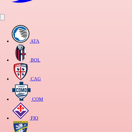
ATA
BOL
CAG
COM
FIO