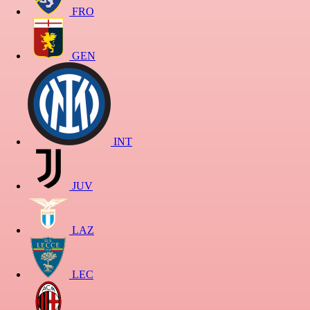
FRO
GEN
INT
JUV
LAZ
LEC