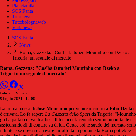
Padovasport
Pianetamilan
SOS Fanta
Toronews
Tuttobolognaweb
Violanews
SOS Fanta
News
Roma, Gazzetta: "Cos'ha fatto ieri Mourinho con Dzeko a
Trigoria: un segnale di mercato"
Roma, Gazzetta: "Cos'ha fatto ieri Mourinho con Dzeko a
Trigoria: un segnale di mercato"
Fabrizio Romano
9 luglio 2021 - 12:00
La prima mossa di
José Mourinho
per venire incontro a
Edin Dzeko
è arrivata. Lo fa sapere
La Gazzetta dello Sport
da Trigoria: "Mourinho
gli ha parlato davanti allo staff tecnico, facendolo sentire importante e
assicurandogli di contare su di lui. Certo, poi le strade del mercato sono
infinite e se dovesse arrivare un’offerta importante la Roma potrebbe
anche decidere di dirgli addio per liberarsi del suo maxi-ingaggio da