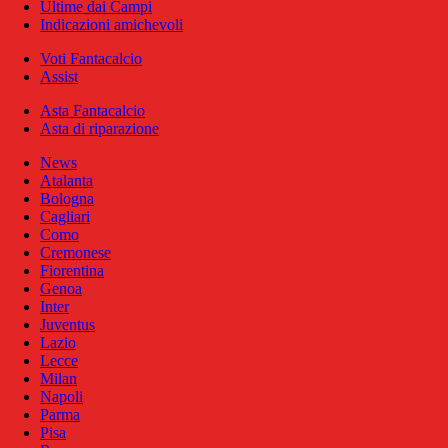
Ultime dai Campi
Indicazioni amichevoli
Voti Fantacalcio
Assist
Asta Fantacalcio
Asta di riparazione
News
Atalanta
Bologna
Cagliari
Como
Cremonese
Fiorentina
Genoa
Inter
Juventus
Lazio
Lecce
Milan
Napoli
Parma
Pisa