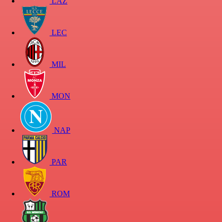
LAZ
LEC
MIL
MON
NAP
PAR
ROM