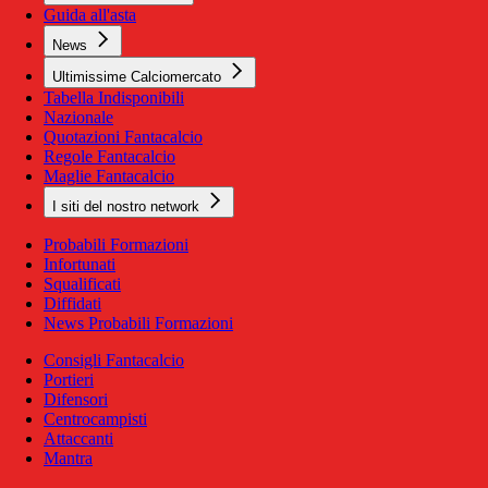
Guida all'asta
News
Ultimissime Calciomercato
Tabella Indisponibili
Nazionale
Quotazioni Fantacalcio
Regole Fantacalcio
Maglie Fantacalcio
I siti del nostro network
Probabili Formazioni
Infortunati
Squalificati
Diffidati
News Probabili Formazioni
Consigli Fantacalcio
Portieri
Difensori
Centrocampisti
Attaccanti
Mantra