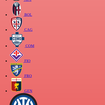
BOL
CAG
COM
FIO
FRO
GEN