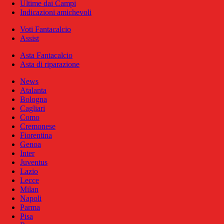
Ultime dai Campi
Indicazioni amichevoli
Voti Fantacalcio
Assist
Asta Fantacalcio
Asta di riparazione
News
Atalanta
Bologna
Cagliari
Como
Cremonese
Fiorentina
Genoa
Inter
Juventus
Lazio
Lecce
Milan
Napoli
Parma
Pisa