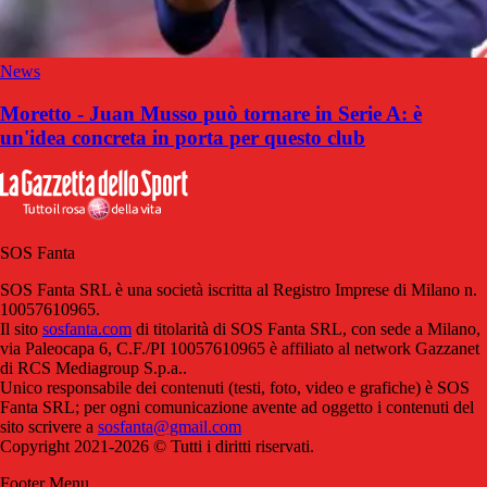
News
Moretto - Juan Musso può tornare in Serie A: è
un'idea concreta in porta per questo club
SOS Fanta
SOS Fanta SRL è una società iscritta al Registro Imprese di Milano n.
10057610965.
Il sito
sosfanta.com
di titolarità di SOS Fanta SRL, con sede a Milano,
via Paleocapa 6, C.F./PI 10057610965 è affiliato al network Gazzanet
di RCS Mediagroup S.p.a..
Unico responsabile dei contenuti (testi, foto, video e grafiche) è SOS
Fanta SRL; per ogni comunicazione avente ad oggetto i contenuti del
sito scrivere a
sosfanta@gmail.com
Copyright 2021-2026 © Tutti i diritti riservati.
Footer Menu