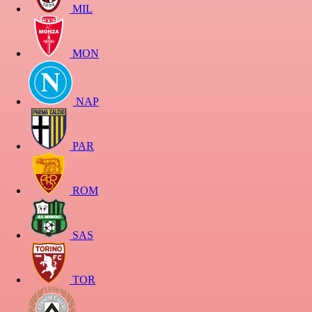
MIL
MON
NAP
PAR
ROM
SAS
TOR