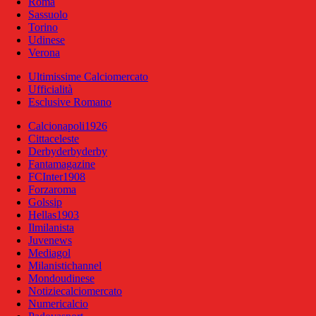
Roma
Sassuolo
Torino
Udinese
Verona
Ultimissime Calciomercato
Ufficialità
Esclusive Romano
Calcionapoli1926
Cittaceleste
Derbyderbyderby
Fantamagazine
FCInter1908
Forzaroma
Golssip
Hellas1903
Ilmilanista
Juvenews
Mediagol
Milanistichannel
Mondoudinese
Notiziecalciomercato
Numericalcio