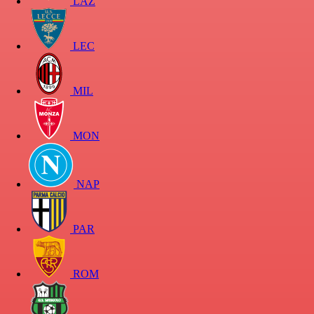
LAZ
LEC
MIL
MON
NAP
PAR
ROM