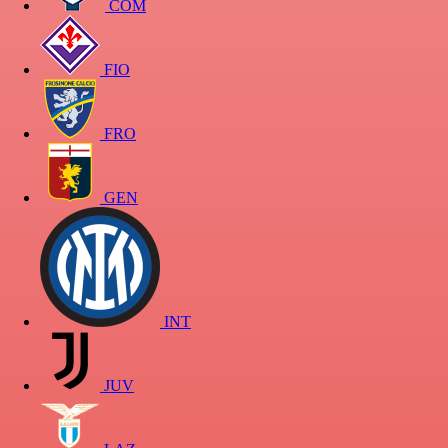
COM
FIO
FRO
GEN
INT
JUV