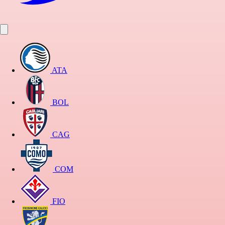
ATA
BOL
CAG
COM
FIO