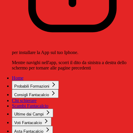
per installare la App sul tuo Iphone.
Mentre navighi nell'app, scorri il dito da sinistra a destra dello
schermo per tornare alle pagine precedenti
Home
Probabili Formazioni
Consigli Fantacalcio
Chi schierare
Scambi Fantacalcio
Ultime dai Campi
Voti Fantacalcio
Asta Fantacalcio