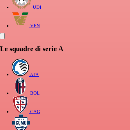
UDI
VEN
Le squadre di serie A
ATA
BOL
CAG