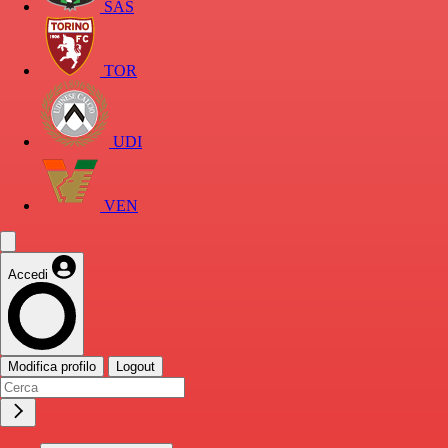
SAS
TOR
UDI
VEN
Accedi
Modifica profilo
Logout