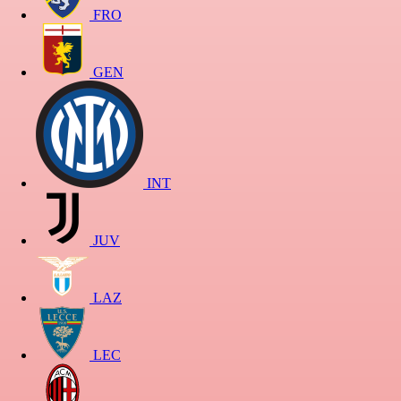
FRO
GEN
INT
JUV
LAZ
LEC