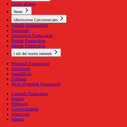
Guida all'asta
News
Ultimissime Calciomercato
Tabella Indisponibili
Nazionale
Quotazioni Fantacalcio
Regole Fantacalcio
Maglie Fantacalcio
I siti del nostro network
Probabili Formazioni
Infortunati
Squalificati
Diffidati
News Probabili Formazioni
Consigli Fantacalcio
Portieri
Difensori
Centrocampisti
Attaccanti
Mantra