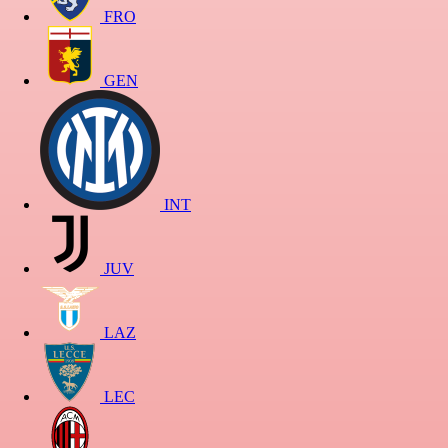
FRO
GEN
INT
JUV
LAZ
LEC