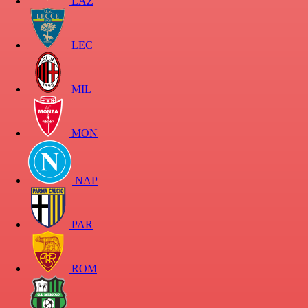
LAZ
LEC
MIL
MON
NAP
PAR
ROM