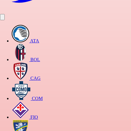
ATA
BOL
CAG
COM
FIO