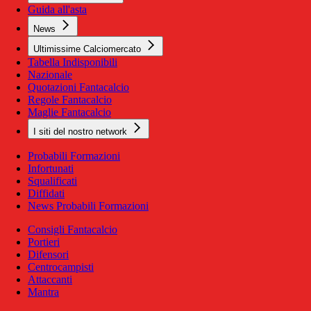
Guida all'asta
News
Ultimissime Calciomercato
Tabella Indisponibili
Nazionale
Quotazioni Fantacalcio
Regole Fantacalcio
Maglie Fantacalcio
I siti del nostro network
Probabili Formazioni
Infortunati
Squalificati
Diffidati
News Probabili Formazioni
Consigli Fantacalcio
Portieri
Difensori
Centrocampisti
Attaccanti
Mantra