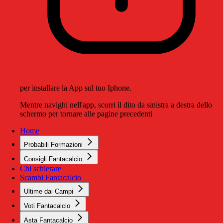
per installare la App sul tuo Iphone.
Mentre navighi nell'app, scorri il dito da sinistra a destra dello
schermo per tornare alle pagine precedenti
Home
Probabili Formazioni
Consigli Fantacalcio
Chi schierare
Scambi Fantacalcio
Ultime dai Campi
Voti Fantacalcio
Asta Fantacalcio