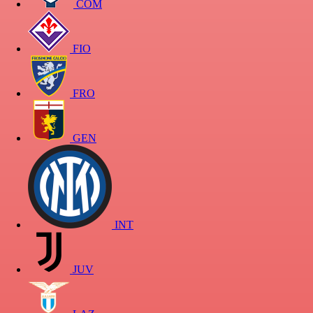
COM
FIO
FRO
GEN
INT
JUV