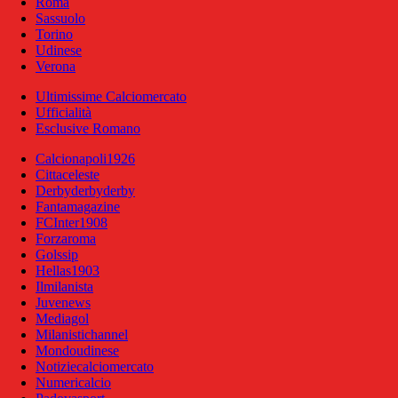
Roma
Sassuolo
Torino
Udinese
Verona
Ultimissime Calciomercato
Ufficialità
Esclusive Romano
Calcionapoli1926
Cittaceleste
Derbyderbyderby
Fantamagazine
FCInter1908
Forzaroma
Golssip
Hellas1903
Ilmilanista
Juvenews
Mediagol
Milanistichannel
Mondoudinese
Notiziecalciomercato
Numericalcio