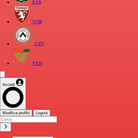
SAS
TOR
UDI
VEN
Accedi
Modifica profilo
Logout