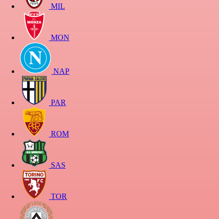
MIL
MON
NAP
PAR
ROM
SAS
TOR