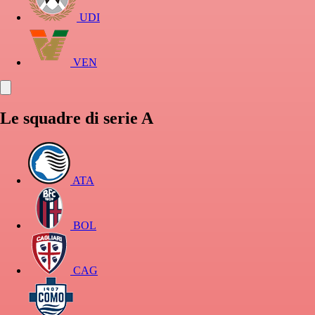
UDI
VEN
Le squadre di serie A
ATA
BOL
CAG