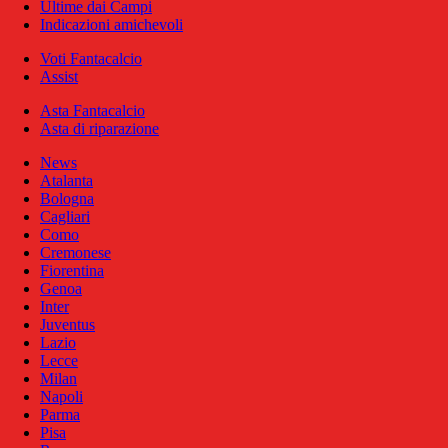
Ultime dai Campi
Indicazioni amichevoli
Voti Fantacalcio
Assist
Asta Fantacalcio
Asta di riparazione
News
Atalanta
Bologna
Cagliari
Como
Cremonese
Fiorentina
Genoa
Inter
Juventus
Lazio
Lecce
Milan
Napoli
Parma
Pisa