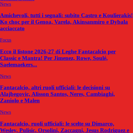
News
Amichevoli, tutti i segnali: subito Castro e Koulierakis!
Ko choc per il Genoa, Varela, Akinsanmiro e Dybala
acciaccato
Focus
Ecco il listone 2026-27 di Leghe Fantacalcio per
Classic e Mantra! Per Jimenez, Rowe, Soulé,
Saelemaekers...
News
Fantacalcio, altri ruoli ufficiali: le decisioni su
Alajbegovic, Alisson Santos, Neres, Cambiaghi,
Zaniolo e Malen
News
Fantacalcio, ruoli ufficiali: le scelte su Dimarco,
Wesley, Pulisic, Orsolini, Zaccagni, Jesus Rodriguez e