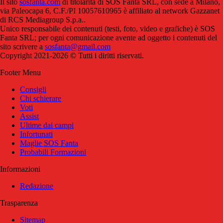
Il sito
sosfanta.com
di titolarità di SOS Fanta SRL, con sede a Milano,
via Paleocapa 6, C.F./PI 10057610965 è affiliato al network Gazzanet
di RCS Mediagroup S.p.a..
Unico responsabile dei contenuti (testi, foto, video e grafiche) è SOS
Fanta SRL; per ogni comunicazione avente ad oggetto i contenuti del
sito scrivere a
sosfanta@gmail.com
Copyright 2021-2026 © Tutti i diritti riservati.
Footer Menu
Consigli
Chi schierare
Voti
Assist
Ultime dai campi
Infortunati
Maglie SOS Fanta
Probabili Formazioni
Informazioni
Redazione
Trasparenza
Sitemap