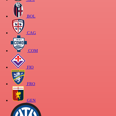
BOL
CAG
COM
FIO
FRO
GEN