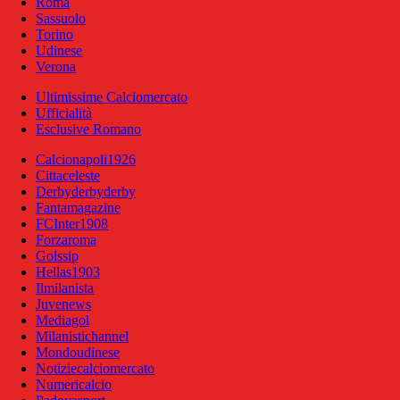
Roma
Sassuolo
Torino
Udinese
Verona
Ultimissime Calciomercato
Ufficialità
Esclusive Romano
Calcionapoli1926
Cittaceleste
Derbyderbyderby
Fantamagazine
FCInter1908
Forzaroma
Golssip
Hellas1903
Ilmilanista
Juvenews
Mediagol
Milanistichannel
Mondoudinese
Notiziecalciomercato
Numericalcio