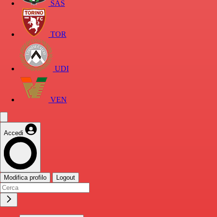
SAS
TOR
UDI
VEN
Accedi
Modifica profilo
Logout