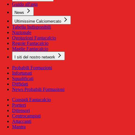
Guida all'asta
News
Ultimissime Calciomercato
Tabella Indisponibili
Nazionale
Quotazioni Fantacalcio
Regole Fantacalcio
Maglie Fantacalcio
I siti del nostro network
Probabili Formazioni
Infortunati
Squalificati
Diffidati
News Probabili Formazioni
Consigli Fantacalcio
Portieri
Difensori
Centrocampisti
Attaccanti
Mantra