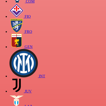
COM
FIO
FRO
GEN
INT
JUV