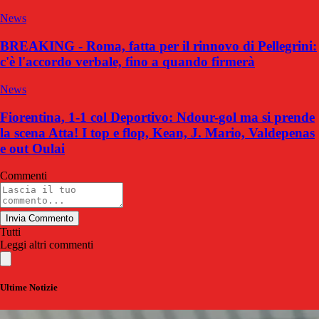
News
BREAKING - Roma, fatta per il rinnovo di Pellegrini:
c'è l'accordo verbale, fino a quando firmerà
News
Fiorentina, 1-1 col Deportivo: Ndour-gol ma si prende
la scena Atta! I top e flop, Kean, J. Mario, Valdepenas
e out Oulai
Commenti
Invia Commento
Tutti
Leggi altri commenti
Ultime Notizie