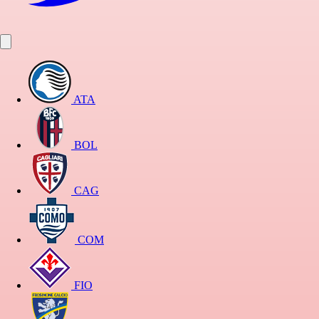
ATA
BOL
CAG
COM
FIO