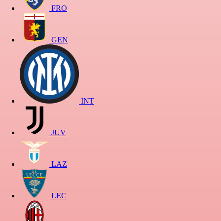
FRO
GEN
INT
JUV
LAZ
LEC