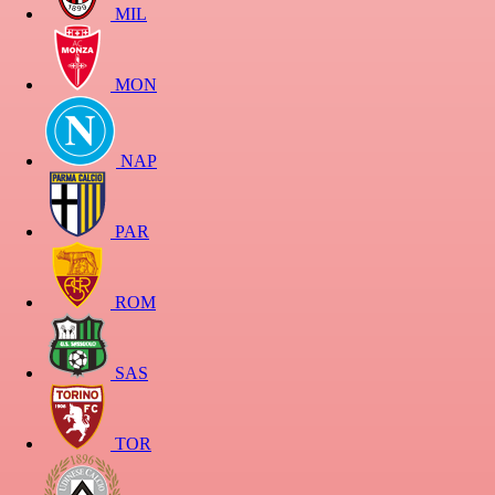
MIL
MON
NAP
PAR
ROM
SAS
TOR