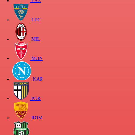
LAZ
LEC
MIL
MON
NAP
PAR
ROM