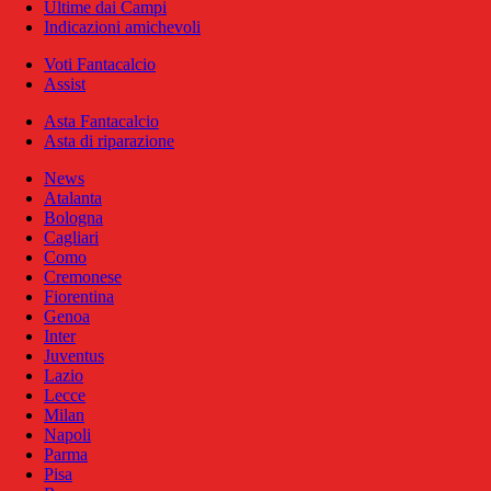
Ultime dai Campi
Indicazioni amichevoli
Voti Fantacalcio
Assist
Asta Fantacalcio
Asta di riparazione
News
Atalanta
Bologna
Cagliari
Como
Cremonese
Fiorentina
Genoa
Inter
Juventus
Lazio
Lecce
Milan
Napoli
Parma
Pisa