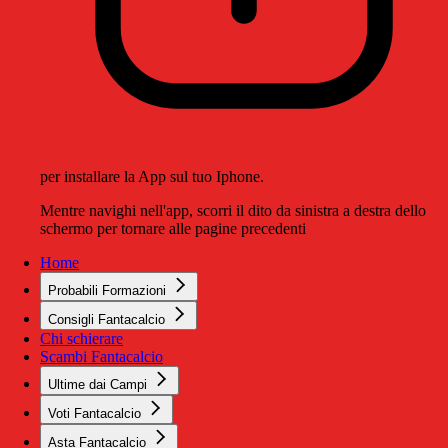
per installare la App sul tuo Iphone.
Mentre navighi nell'app, scorri il dito da sinistra a destra dello
schermo per tornare alle pagine precedenti
Home
Probabili Formazioni
Consigli Fantacalcio
Chi schierare
Scambi Fantacalcio
Ultime dai Campi
Voti Fantacalcio
Asta Fantacalcio