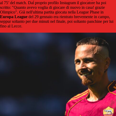
al 75’ del match. Dal proprio profilo Instagram il giocatore ha poi
scritto: "Quanto avevo voglia di giocare di nuovo in casa! grazie
Olimpico". Già nell'ultima partita giocata nella League Phase in
Europa League
del 29 gennaio era rientrato brevemente in campo,
seppur soltanto per due minuti nel finale, poi soltanto panchine per lui
fino al Lecce.