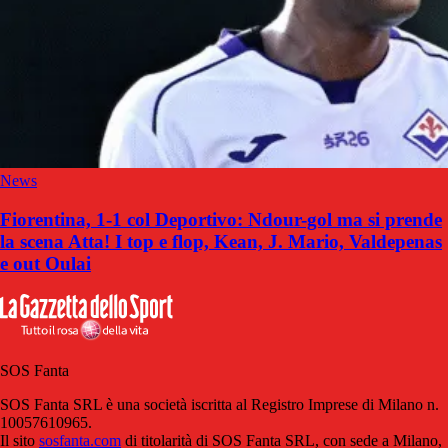
News
Fiorentina, 1-1 col Deportivo: Ndour-gol ma si prende
la scena Atta! I top e flop, Kean, J. Mario, Valdepenas
e out Oulai
SOS Fanta
SOS Fanta SRL è una società iscritta al Registro Imprese di Milano n.
10057610965.
Il sito
sosfanta.com
di titolarità di SOS Fanta SRL, con sede a Milano,