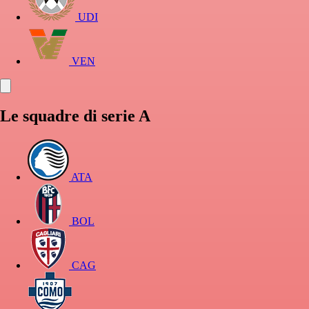
UDI
VEN
Le squadre di serie A
ATA
BOL
CAG