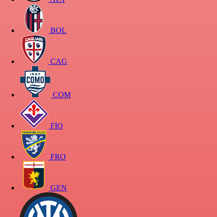
BOL
CAG
COM
FIO
FRO
GEN