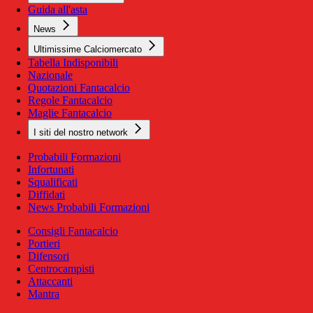
Guida all'asta
News
Ultimissime Calciomercato
Tabella Indisponibili
Nazionale
Quotazioni Fantacalcio
Regole Fantacalcio
Maglie Fantacalcio
I siti del nostro network
Probabili Formazioni
Infortunati
Squalificati
Diffidati
News Probabili Formazioni
Consigli Fantacalcio
Portieri
Difensori
Centrocampisti
Attaccanti
Mantra