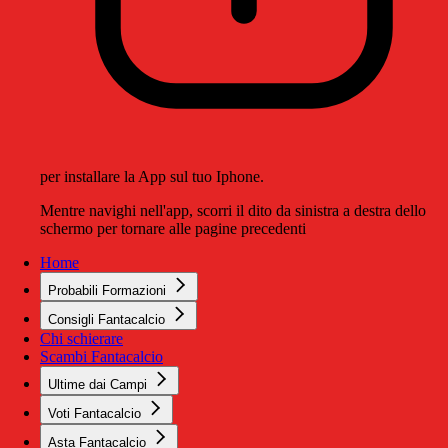
per installare la App sul tuo Iphone.
Mentre navighi nell'app, scorri il dito da sinistra a destra dello
schermo per tornare alle pagine precedenti
Home
Probabili Formazioni
Consigli Fantacalcio
Chi schierare
Scambi Fantacalcio
Ultime dai Campi
Voti Fantacalcio
Asta Fantacalcio