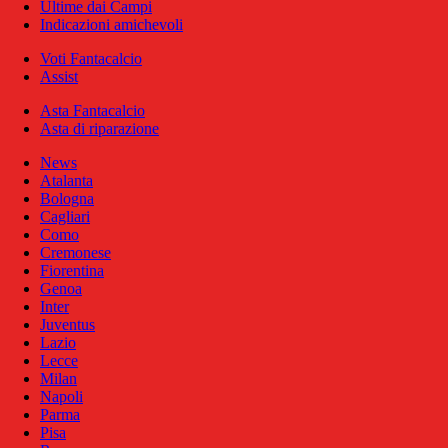
Ultime dai Campi
Indicazioni amichevoli
Voti Fantacalcio
Assist
Asta Fantacalcio
Asta di riparazione
News
Atalanta
Bologna
Cagliari
Como
Cremonese
Fiorentina
Genoa
Inter
Juventus
Lazio
Lecce
Milan
Napoli
Parma
Pisa