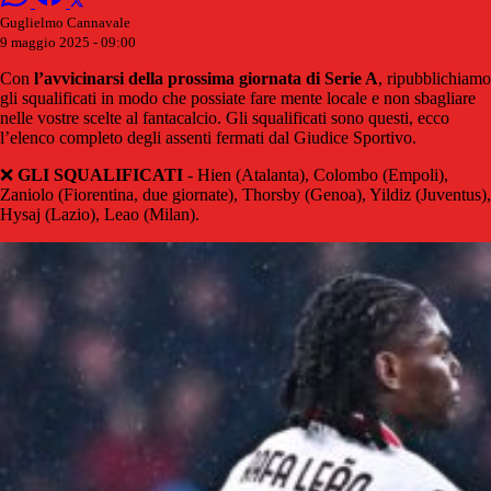
Guglielmo Cannavale
9 maggio 2025 - 09:00
Con
l’avvicinarsi della prossima giornata di Serie A
, ripubblichiamo
gli squalificati in modo che possiate fare mente locale e non sbagliare
nelle vostre scelte al fantacalcio. Gli squalificati sono questi, ecco
l’elenco completo degli assenti fermati dal Giudice Sportivo.
❌
GLI SQUALIFICATI
- Hien (Atalanta), Colombo (Empoli),
Zaniolo (Fiorentina, due giornate), Thorsby (Genoa), Yildiz (Juventus),
Hysaj (Lazio), Leao (Milan).