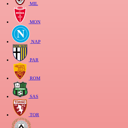
MIL
MON
NAP
PAR
ROM
SAS
TOR