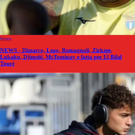
News
NEWS - Dimarco, Leao, Romagnoli, Zirkzee,
Lukaku, Djimsiti, McTominay e fatta per El Bilal
Touré