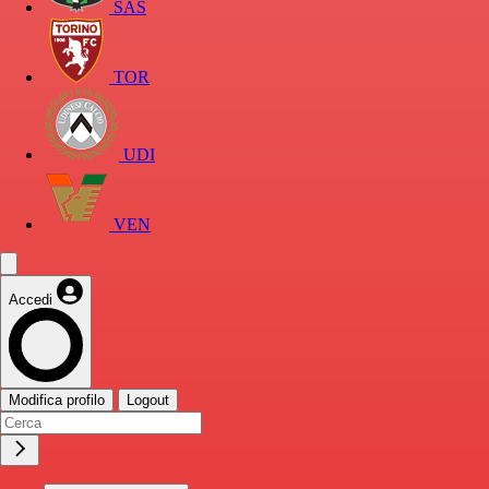
SAS
TOR
UDI
VEN
Accedi
Modifica profilo
Logout