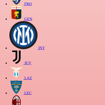
FRO
GEN
INT
JUV
LAZ
LEC