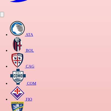
ATA
BOL
CAG
COM
FIO