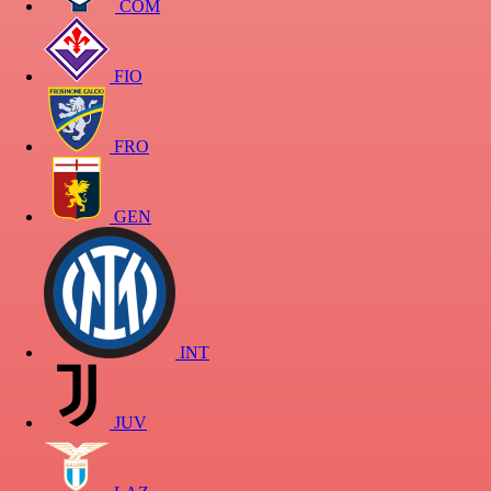
COM
FIO
FRO
GEN
INT
JUV