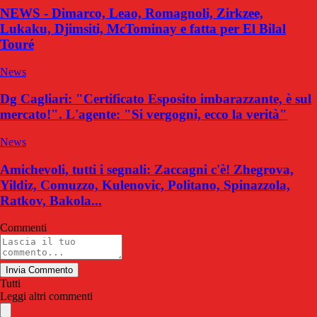
NEWS - Dimarco, Leao, Romagnoli, Zirkzee,
Lukaku, Djimsiti, McTominay e fatta per El Bilal
Touré
News
Dg Cagliari: "Certificato Esposito imbarazzante, è sul
mercato!". L'agente: "Si vergogni, ecco la verità"
News
Amichevoli, tutti i segnali: Zaccagni c'è! Zhegrova,
Yildiz, Comuzzo, Kulenovic, Politano, Spinazzola,
Ratkov, Bakola...
Commenti
Invia Commento
Tutti
Leggi altri commenti