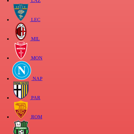
LAZ
LEC
MIL
MON
NAP
PAR
ROM