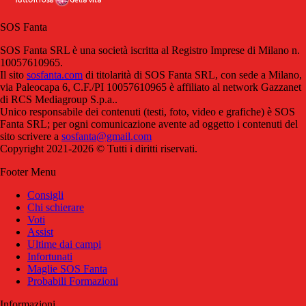
SOS Fanta
SOS Fanta SRL è una società iscritta al Registro Imprese di Milano n.
10057610965.
Il sito
sosfanta.com
di titolarità di SOS Fanta SRL, con sede a Milano,
via Paleocapa 6, C.F./PI 10057610965 è affiliato al network Gazzanet
di RCS Mediagroup S.p.a..
Unico responsabile dei contenuti (testi, foto, video e grafiche) è SOS
Fanta SRL; per ogni comunicazione avente ad oggetto i contenuti del
sito scrivere a
sosfanta@gmail.com
Copyright 2021-2026 © Tutti i diritti riservati.
Footer Menu
Consigli
Chi schierare
Voti
Assist
Ultime dai campi
Infortunati
Maglie SOS Fanta
Probabili Formazioni
Informazioni