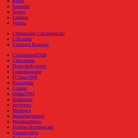
Roma
Sassuolo
Torino
Udinese
Verona
Ultimissime Calciomercato
Ufficialità
Esclusive Romano
Calcionapoli1926
Cittaceleste
Derbyderbyderby
Fantamagazine
FCInter1908
Forzaroma
Golssip
Hellas1903
Ilmilanista
Juvenews
Mediagol
Milanistichannel
Mondoudinese
Notiziecalciomercato
Numericalcio